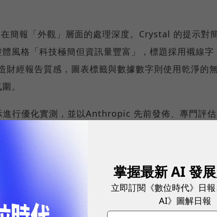
 在簡報「外觀」層面的處理深度。Crystal 的提示對
整體風格「科技極簡但資訊量豐富」，標題採用襯線字
an）營造財經報告質感，圖表標籤與數據數字則使用乾淨的
氛圍。
提示進行優化實測，並以Anthropic 先前發佈、專門評估
壞／顛覆(sabotage)風險」 的技術風險報告當作測試，其
aude生成）：
掌握最新 AI 發
球永續指標企業認證☀️100 MVP等你角逐雙獎榮譽
立即訂閱《數位時代》日報
AI》圖解日報