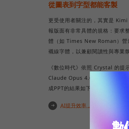
從圖表到字型都能客製
更受使用者關注的，其實是 Kimi
報版面有非常具體的規格：要求
體（如 Times New Rom
襯線字體，以兼顧閱讀性與專業
《數位時代》依照 Crystal 的
Claude Opus 4.6「內部破
成PPT的結果如下（PPT本身由Cl
➜
AI提升效率，永續決定未來！全