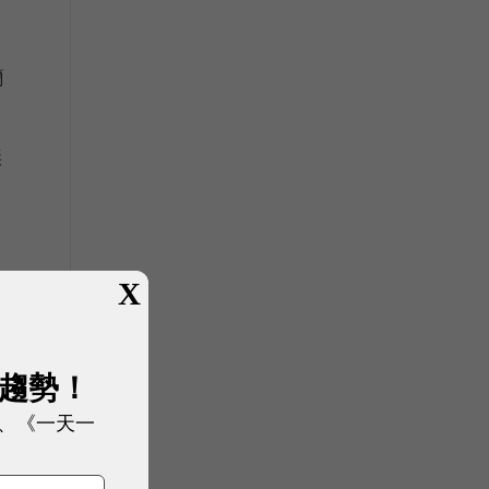
簡
無
X
生
展趨勢！
、《一天一