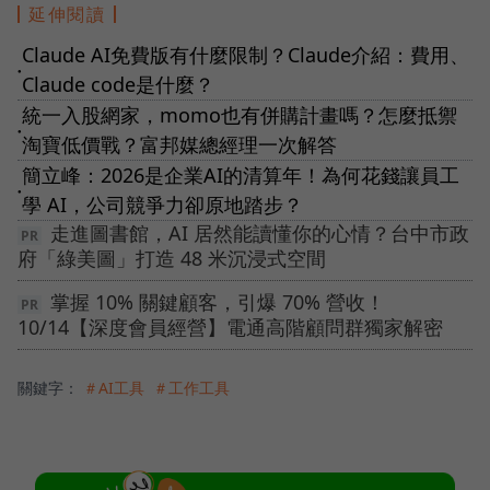
延伸閱讀
Claude AI免費版有什麼限制？Claude介紹：費用、
●
Claude code是什麼？
統一入股網家，momo也有併購計畫嗎？怎麼抵禦
●
淘寶低價戰？富邦媒總經理一次解答
簡立峰：2026是企業AI的清算年！為何花錢讓員工
●
學 AI，公司競爭力卻原地踏步？
走進圖書館，AI 居然能讀懂你的心情？台中市政
府「綠美圖」打造 48 米沉浸式空間
掌握 10% 關鍵顧客，引爆 70% 營收！
10/14【深度會員經營】電通高階顧問群獨家解密
關鍵字：
＃AI工具
＃工作工具