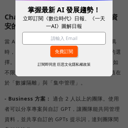
掌握最新 AI 發展趨勢！
ChatGPT 企業級方案：組織協作與資
立即訂閱《數位時代》日報、《一天
安的最強防線
一AI》圖解日報
當 AI 從個人工具轉變為組織需共同使用的工具
時，Business 或 Enterprise 方案就是唯一的選
擇。這兩者除了提供更強大的模型存取權外（如
訂閱即同意
巨思文化隱私權政策
不限次使用 GPT-5 傳送訊息），最核心的價值在
於「數據隔離」與「集中管理」。
- Business 方案：
適合 2 人以上的團隊。使用
者可以分享專案與自訂 GPT，讓團隊能共同管理
資料，並共享自訂的 GPTs 提示詞，達到團隊間