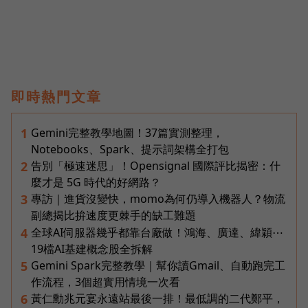
即時熱門文章
Gemini完整教學地圖！37篇實測整理，
1
Notebooks、Spark、提示詞架構全打包
告別「極速迷思」！Opensignal 國際評比揭密：什
2
麼才是 5G 時代的好網路？
專訪｜進貨沒變快，momo為何仍導入機器人？物流
3
副總揭比拚速度更棘手的缺工難題
全球AI伺服器幾乎都靠台廠做！鴻海、廣達、緯穎⋯
4
19檔AI基建概念股全拆解
Gemini Spark完整教學｜幫你讀Gmail、自動跑完工
5
作流程，3個超實用情境一次看
黃仁勳兆元宴永遠站最後一排！最低調的二代鄭平，
6