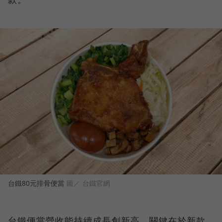
台鐵80元排骨便當
圖／ 台鐵官網
台鐵便當營收能持續成長創新高，關鍵在於新款