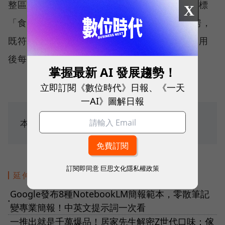
整區隔作業需要烹煮區、配膳區、處理區，超標
X
「食品安全管制系統（HACCP）」規範的廚房，
既符合食品安全，又可提高便當最大產量，啟用
後每日將可供應2萬8,700個便當，產能擴增。
掌握最新 AI 發展趨勢！
立即訂閱《數位時代》日報、《一天
一AI》圖解日報
本文授權轉載自
《工商時報》
訂閱即同意
巨思文化隱私權政策
延伸閱讀
Google發布8種NotebookLM簡報範本，零散筆記
●
變專業簡報！中英文提示詞一次看
一推出就是千萬爆品！居家先生解密Z世代口味：傢