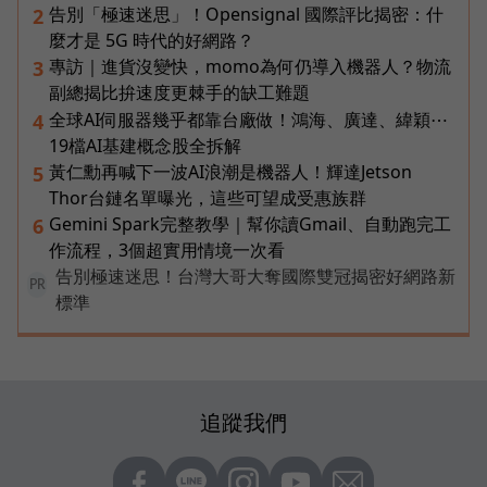
告別「極速迷思」！Opensignal 國際評比揭密：什
2
麼才是 5G 時代的好網路？
專訪｜進貨沒變快，momo為何仍導入機器人？物流
3
副總揭比拚速度更棘手的缺工難題
全球AI伺服器幾乎都靠台廠做！鴻海、廣達、緯穎⋯
4
19檔AI基建概念股全拆解
黃仁勳再喊下一波AI浪潮是機器人！輝達Jetson
5
Thor台鏈名單曝光，這些可望成受惠族群
Gemini Spark完整教學｜幫你讀Gmail、自動跑完工
6
作流程，3個超實用情境一次看
告別極速迷思！台灣大哥大奪國際雙冠揭密好網路新
PR
標準
追蹤我們