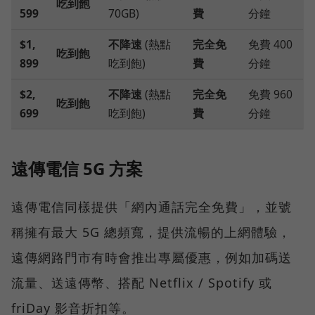
吃到飽
599
70GB)
費
分鐘
$1,
不降速
(熱點
完全免
免費 400
吃到飽
899
吃到飽)
費
分鐘
$2,
不降速
(熱點
完全免
免費 960
吃到飽
699
吃到飽)
費
分鐘
遠傳電信 5G 方案
遠傳電信同樣提供「網內通話完全免費」，並號
稱擁有最大 5G 總頻寬，提供流暢的上網體驗，
遠傳網路門市有時會推出專屬優惠，例如加碼送
流量、送遠傳幣、搭配 Netflix / Spotify 或
friDay 影音折扣等。