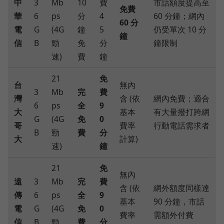
中
3
Mb
10
費
市話額度提高至
免費
華
6
ps
分
4
60 分鐘；網內
60 分
電
G
(4G
鐘
5
仍受單次 10 分
鐘
信
B
勁
免
分
鐘限制
速)
費
鐘
21
免
台
無內
3
Mb
完
費
灣
含 (依
網內免費；適合
6
ps
全
9
大
基本
有大量撥打跨網
G
(4G
免
0
哥
費率
行動電話需求者
B
勁
費
分
大
計算)
速)
鐘
21
免
無內
遠
3
Mb
完
費
含 (依
網外額度同樣達
傳
6
ps
全
9
基本
90 分鐘，市話
電
G
(4G
免
0
費率
需額外付費
信
B
勁
費
分