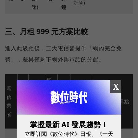
計算)
速)
鐘
三、月租 999 元方案比較
進入此級距後，三大電信皆提供「網內完全免
費」，差異僅剩下網外與市話的分配。
網
5G
X
電
內
高
超量
網外
信
語
市話語
速
後降
語音
方案主要差異點
業
音
音優惠
流
速至
優惠
者
優
量
掌握最新 AI 發展趨勢！
惠
立即訂閱《數位時代》日報、《一天
50