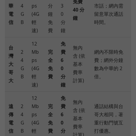
免費
華
4
ps
分
3
市話；網內需
40 分
電
G
(4G
鐘
0
留意單次通話
鐘
信
B
輕
免
分
時間。
速)
費
鐘
12
免
台
無內
2
Mb
完
費
網內不限時免
灣
含 (依
4
ps
全
6
費；網外分鐘
大
基本
G
(4G
免
0
數為中華的 2
哥
費率
B
輕
費
分
倍。
大
計算)
速)
鐘
12
免
無內
遠
2
Mb
完
費
通話結構與台
含 (依
傳
4
ps
全
6
哥大相同，著
基本
電
G
(4G
免
0
重行動門號互
費率
信
B
輕
費
分
打優惠。
計算)