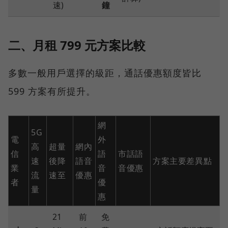
速)
鐘
二、月租 799 元方案比較
多數一般用戶選擇的級距，通話優惠額度皆比
599 方案有所提升。
網
5G
電
外
高
超量
網內
信
語
市話語
速
後降
語音
方案主要差異點
業
音
音優惠
流
速至
優惠
者
優
量
惠
21
前
免