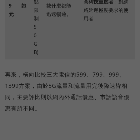
點
高科技重度者
：對網
9
飽
載什麼都能
限
路延遲極度要求的使
元
迅速暢通。
制
用者
5
0
G
B)
再來，橫向比較三大電信的599、799、999、
1399方案，由於5G流量和流量用完後降速皆相
同，主要評比則以網內外通話優惠、市話語音優
惠有所不同。