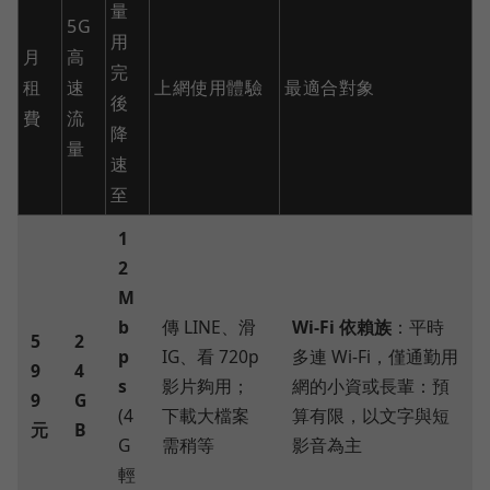
量
5G
用
月
高
完
租
速
上網使用體驗
最適合對象
後
費
流
降
量
速
至
1
2
M
b
傳 LINE、滑
Wi-Fi 依賴族
：平時
5
2
p
IG、看 720p
多連 Wi-Fi，僅通勤用
9
4
s
影片夠用；
網的小資或長輩：預
9
G
(4
下載大檔案
算有限，以文字與短
元
B
G
需稍等
影音為主
輕