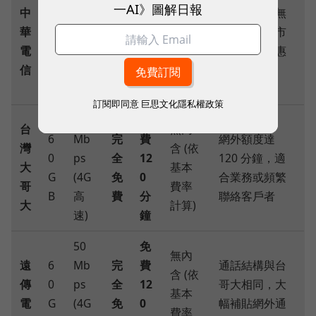
免
一AI》圖解日報
中
6
Mb
完
網內升級為無
費
免費
華
0
ps
全
限制免費；市
60
75 分
電
G
(4G
免
話與網外優惠
分
鐘
信
B
高
費
時數均衡
鐘
速)
訂閱即同意
巨思文化隱私權政策
50
免
台
無內
6
Mb
完
費
網外額度達
灣
含 (依
0
ps
全
12
120 分鐘，適
大
基本
G
(4G
免
0
合業務或頻繁
哥
費率
B
高
費
分
聯絡客戶者
大
計算)
速)
鐘
50
免
無內
遠
6
Mb
完
費
通話結構與台
含 (依
傳
0
ps
全
12
哥大相同，大
基本
電
G
(4G
免
0
幅補貼網外通
費率