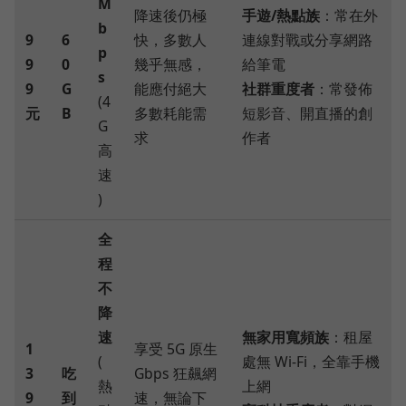
M
降速後仍極
手遊/熱點族
：常在外
b
9
6
快，多數人
連線對戰或分享網路
p
9
0
幾乎無感，
給筆電
s
9
G
能應付絕大
社群重度者
：常發佈
(4
元
B
多數耗能需
短影音、開直播的創
G
求
作者
高
速
)
全
程
不
降
速
無家用寬頻族
：租屋
1
享受 5G 原生
(
處無 Wi-Fi，全靠手機
3
吃
Gbps 狂飆網
熱
上網
9
到
速，無論下