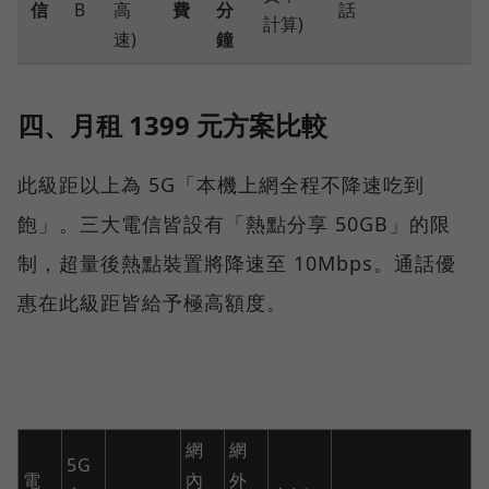
信
B
高
費
分
話
計算)
速)
鐘
四、月租 1399 元方案比較
此級距以上為 5G「本機上網全程不降速吃到
飽」。三大電信皆設有「熱點分享 50GB」的限
制，超量後熱點裝置將降速至 10Mbps。通話優
惠在此級距皆給予極高額度。
網
網
5G
電
內
外