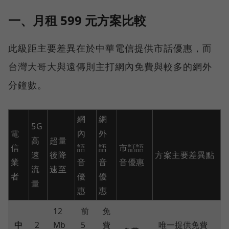
一、月租 599 元方案比較
此級距主要差異在於中華電信提供市話優惠，而
台灣大哥大與遠傳則主打網內免費與較多的網外
分鐘數。
網
網
5G
電
內
外
高
超量
信
語
語
市話語
速
後降
方案主要差異點
業
音
音
音優惠
流
速至
者
優
優
量
惠
惠
12
前
免
中
2
Mb
5
費
唯一提供免費