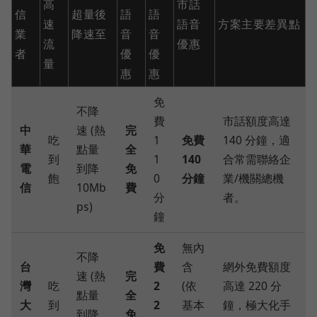
高
市話
信
超量後
語
語
速
語音
方案主要差異點
業
降速至
音
音
流
優惠
者
優
優
量
惠
惠
免
不降
費
市話額度高達
中
速 (熱
完
吃
1
免費
140 分鐘，適
華
點量
全
到
1
140
合常需聯絡企
電
到降
免
飽
0
分鐘
業/機關總機
信
10Mb
費
分
者。
ps)
鐘
免
無內
不降
台
費
含
網外免費額度
速 (熱
完
灣
吃
2
(依
高達 220 分
點量
全
大
到
2
基本
鐘，極大化手
到降
免