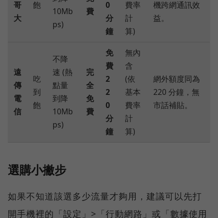
哥
飽
0
費率
機跨網通訊效
10Mb
費
大
分
計
益。
ps)
鐘
算)
免
無內
不降
費
含
遠
速 (熱
完
吃
2
(依
網外額度同為
傳
點量
全
到
2
基本
220 分鐘，無
電
到降
免
飽
0
費率
市話補貼。
信
10Mb
費
分
計
ps)
鐘
算)
選購小撇步
如果不知道該選多少流量才夠用，建議可以先打
開手機裡的「設定」>「行動網路」或「數據使用