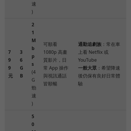
速
)
2
1
M
可順看
通勤追劇族
：常在車
b
7
3
1080p 高畫
上看 Netflix 或
p
9
6
質影片，日
YouTube
s
9
G
常 App 操作
一般大眾
：希望降速
(4
元
B
與視訊通話
後仍保有良好日常體
G
皆順暢
驗
勁
速
)
5
0