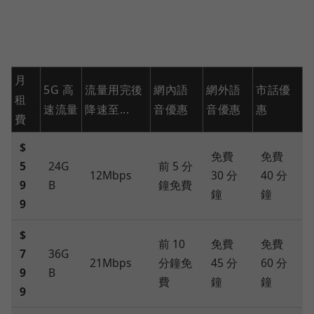
月
5G 高
流量用完後
網內語
網外語
市話優
租
速流量
降速至...
音優惠
音優惠
惠
費
$
免費
免費
5
24G
前 5 分
12Mbps
30 分
40 分
9
B
鐘免費
鐘
鐘
9
$
前 10
免費
免費
7
36G
21Mbps
分鐘免
45 分
60 分
9
B
費
鐘
鐘
9