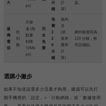
大
分
計
益。
ps)
鐘
算)
免
無內
不降
費
含
遠
速 (熱
完
吃
2
(依
網外額度同為
傳
點量
全
到
2
基本
220 分鐘，無
電
到降
免
飽
0
費率
市話補貼。
信
10Mb
費
分
計
ps)
鐘
算)
選購小撇步
如果不知道該選多少流量才夠用，建議可以先打
開手機裡的「設定」>「行動網路」或「數據使用
量」，看看自己過去幾個月平均用了多少 GB 的