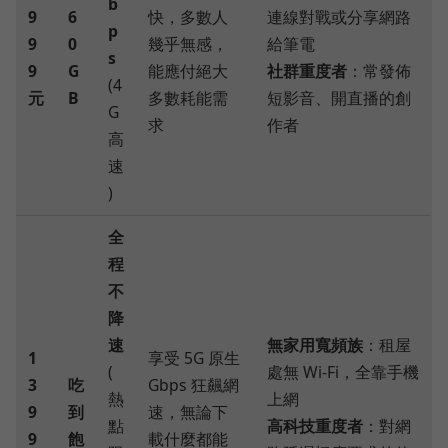
b
9
6
快，多數人
連線對戰或分享網路
p
9
0
幾乎無感，
給筆電
s
9
G
能應付絕大
社群重度者
：常發佈
(4
元
B
多數耗能需
短影音、開直播的創
G
求
作者
高
速
)
全
程
不
降
速
無家用寬頻族
：租屋
1
享受 5G 原生
(
處無 Wi-Fi，全靠手機
3
吃
Gbps 狂飆網
熱
上網
9
到
速，無論下
點
高科技重度者
：對網
9
飽
載什麼都能