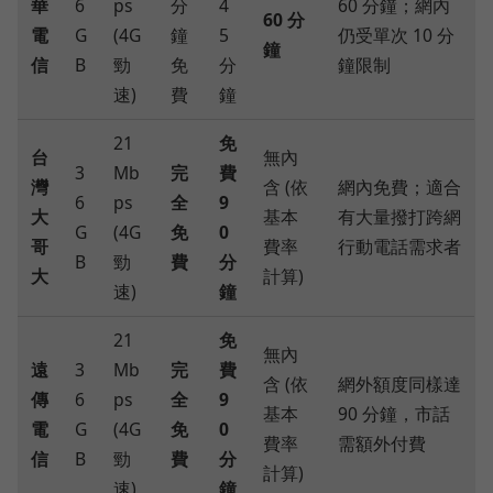
華
6
ps
分
4
60 分鐘；網內
60 分
電
G
(4G
鐘
5
仍受單次 10 分
鐘
信
B
勁
免
分
鐘限制
速)
費
鐘
21
免
台
無內
3
Mb
完
費
灣
含 (依
網內免費；適合
6
ps
全
9
大
基本
有大量撥打跨網
G
(4G
免
0
哥
費率
行動電話需求者
B
勁
費
分
大
計算)
速)
鐘
21
免
無內
遠
3
Mb
完
費
含 (依
網外額度同樣達
傳
6
ps
全
9
基本
90 分鐘，市話
電
G
(4G
免
0
費率
需額外付費
信
B
勁
費
分
計算)
速)
鐘