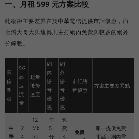
一、月租 599 元方案比較
此級距主要差異在於中華電信提供市話優惠，而
台灣大哥大與遠傳則主打網內免費與較多的網外
分鐘數。
網
網
5G
電
內
外
高
超量
信
語
語
市話語
速
後降
方案主要差異點
業
音
音
音優惠
流
速至
者
優
優
量
惠
惠
12
前
免
中
2
Mb
5
費
唯一提供免費
免費
華
4
ps
分
3
市話；網內需