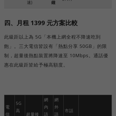
速)
鐘
四、月租 1399 元方案比較
此級距以上為 5G「本機上網全程不降速吃到
飽」。三大電信皆設有「熱點分享 50GB」的限
制，超量後熱點裝置將降速至 10Mbps。通話優
惠在此級距皆給予極高額度。
網
網
5G
電
內
外
高
市話
信
超量後
語
語