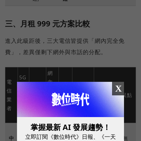
三、月租 999 元方案比較
進入此級距後，三大電信皆提供「網內完全免
費」，差異僅剩下網外與市話的分配。
網
5G
電
內
高
超量
網外
X
信
語
市話語
速
後降
語音
方案主要差異點
業
音
音優惠
流
速至
優惠
者
優
量
惠
掌握最新 AI 發展趨勢！
50
免
立即訂閱《數位時代》日報、《一天
中
6
Mb
完
網內升級為無