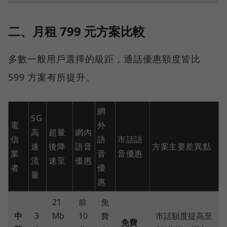
二、月租 799 元方案比較
多數一般用戶選擇的級距，通話優惠額度皆比
599 方案有所提升。
網
5G
電
外
高
超量
網內
信
語
市話語
速
後降
語音
方案主要差異點
業
音
音優惠
流
速至
優惠
者
優
量
惠
21
前
免
中
3
Mb
10
費
市話額度提高至
免費