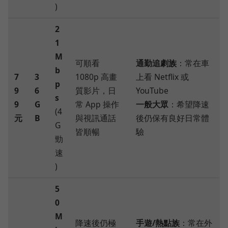
)
2
1
M
可順看
通勤追劇族
：常在車
b
7
3
1080p 高畫
上看 Netflix 或
p
9
6
質影片，日
YouTube
s
9
G
常 App 操作
一般大眾
：希望降速
(4
元
B
與視訊通話
後仍保有良好日常體
G
皆順暢
驗
勁
速
)
5
0
M
降速後仍極
手遊/熱點族
：常在外