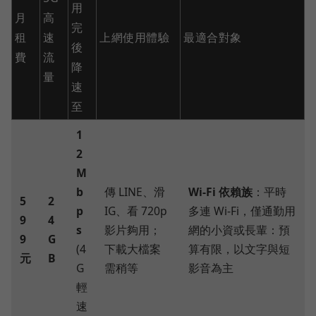
用
月
高
完
租
速
上網使用體驗
最適合對象
後
費
流
降
量
速
至
1
2
M
b
傳 LINE、滑
Wi-Fi 依賴族
：平時
5
2
p
IG、看 720p
多連 Wi-Fi，僅通勤用
9
4
s
影片夠用；
網的小資或長輩：預
9
G
(4
下載大檔案
算有限，以文字與短
元
B
G
需稍等
影音為主
輕
速