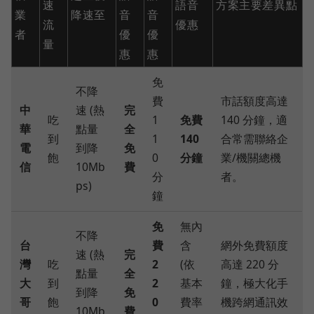
速
語音
方案主要差異點
業
降速至
音
音
流
優惠
者
優
優
量
惠
惠
免
不降
費
市話額度高達
中
速 (熱
完
吃
1
免費
140 分鐘，適
華
點量
全
到
1
140
合常需聯絡企
電
到降
免
飽
0
分鐘
業/機關總機
信
10Mb
費
分
者。
ps)
鐘
免
無內
不降
台
費
含
網外免費額度
速 (熱
完
灣
吃
2
(依
高達 220 分
點量
全
大
到
2
基本
鐘，極大化手
到降
免
哥
飽
0
費率
機跨網通訊效
10Mb
費