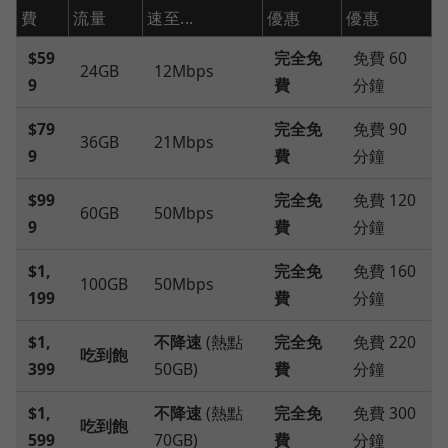
費
流量
速至...
優惠
優惠
$59
完全免
免費 60
24GB
12Mbps
9
費
分鐘
$79
完全免
免費 90
36GB
21Mbps
9
費
分鐘
$99
完全免
免費 120
60GB
50Mbps
9
費
分鐘
$1,
完全免
免費 160
100GB
50Mbps
199
費
分鐘
$1,
不降速
(熱點
完全免
免費 220
吃到飽
399
50GB)
費
分鐘
$1,
不降速
(熱點
完全免
免費 300
吃到飽
599
70GB)
費
分鐘