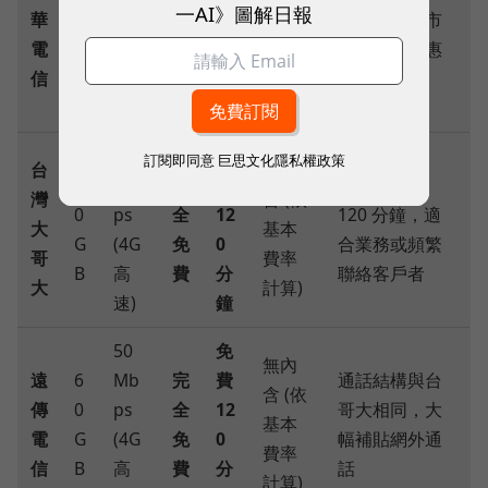
費
免費
一AI》圖解日報
華
0
ps
全
限制免費；市
60
75 分
電
G
(4G
免
話與網外優惠
分
鐘
信
B
高
費
時數均衡
鐘
速)
50
免
訂閱即同意
巨思文化隱私權政策
台
無內
6
Mb
完
費
網外額度達
灣
含 (依
0
ps
全
12
120 分鐘，適
大
基本
G
(4G
免
0
合業務或頻繁
哥
費率
B
高
費
分
聯絡客戶者
大
計算)
速)
鐘
50
免
無內
遠
6
Mb
完
費
通話結構與台
含 (依
傳
0
ps
全
12
哥大相同，大
基本
電
G
(4G
免
0
幅補貼網外通
費率
信
B
高
費
分
話
計算)