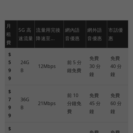
月
5G 高
流量用完後
網內語
網外語
市話優
租
速流量
降速至...
音優惠
音優惠
惠
費
$
免費
免費
5
24G
前 5 分
12Mbps
30 分
40 分
9
B
鐘免費
鐘
鐘
9
$
前 10
免費
免費
7
36G
21Mbps
分鐘免
45 分
60 分
9
B
費
鐘
鐘
9
$
免費
免費