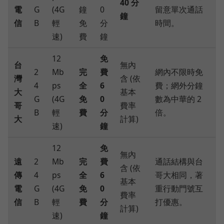
40 分
電
G
(4G
鐘
0
留意單次通話
鐘
信
B
輕
免
分
時間。
速)
費
鐘
12
免
台
無內
2
Mb
完
費
網內不限時免
灣
含 (依
4
ps
全
6
費；網外分鐘
大
基本
G
(4G
免
0
數為中華的 2
哥
費率
B
輕
費
分
倍。
大
計算)
速)
鐘
12
免
無內
遠
2
Mb
完
費
通話結構與台
含 (依
傳
4
ps
全
6
哥大相同，著
基本
電
G
(4G
免
0
重行動門號互
費率
信
B
輕
費
分
打優惠。
計算)
速)
鐘