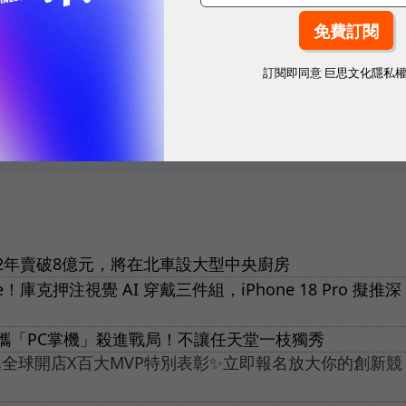
！陳俊聖為何敢帶頭「不務正業」？3張圖看12家
訂閱即同意
巨思文化隱私
2年賣破8億元，將在北車設大型中央廚房
庫克押注視覺 AI 穿戴三件組，iPhone 18 Pro 擬推深
攜「PC掌機」殺進戰局！不讓任天堂一枝獨秀
全球開店X百大MVP特別表彰✨立即報名放大你的創新競