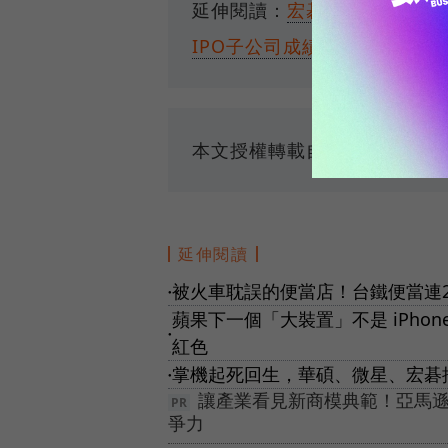
延伸閱讀：
宏碁10年猛虎計畫
IPO子公司成績
本文授權轉載自
MoneyDJ
延伸閱讀
被火車耽誤的便當店！台鐵便當連
●
蘋果下一個「大裝置」不是 iPhone！
●
紅色
掌機起死回生，華碩、微星、宏碁
●
讓產業看見新商模典範！亞馬遜
爭力