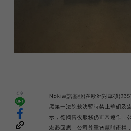
分享
Nokia(諾基亞)在歐洲對華碩(2
黑第一法院裁決暫時禁止華碩及
示，德國售後服務仍正常運作，
宏碁回應，公司尊重智慧財產權