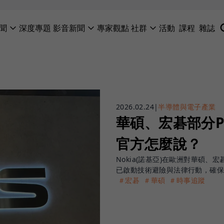
聞
深度專題
影音新聞
專家觀點
社群
活動
課程
雜誌
2026.02.24
|
半導體與電子產業
華碩、宏碁部分
官方怎麼說？
Nokia(諾基亞)在歐洲對華碩
已啟動技術避險與法律行動，確
＃宏碁
＃華碩
＃時事追蹤