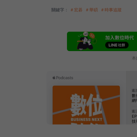
關鍵字：
＃宏碁
＃華碩
＃時事追蹤
本