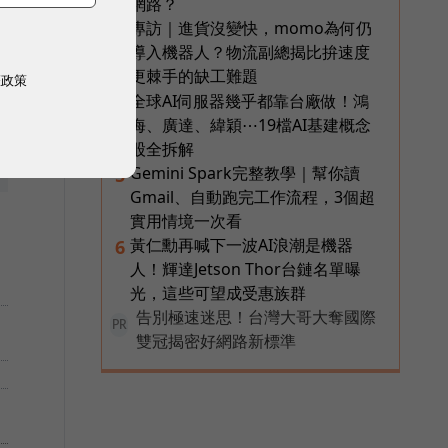
網路？
專訪｜進貨沒變快，momo為何仍
3
導入機器人？物流副總揭比拚速度
更棘手的缺工難題
權政策
全球AI伺服器幾乎都靠台廠做！鴻
4
海、廣達、緯穎⋯19檔AI基建概念
股全拆解
Gemini Spark完整教學｜幫你讀
5
Gmail、自動跑完工作流程，3個超
實用情境一次看
黃仁勳再喊下一波AI浪潮是機器
6
人！輝達Jetson Thor台鏈名單曝
光，這些可望成受惠族群
告別極速迷思！台灣大哥大奪國際
PR
雙冠揭密好網路新標準