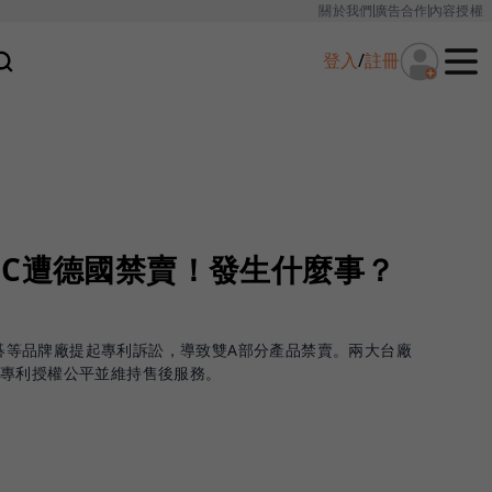
關於我們
廣告合作
內容授權
登入
/
註冊
PC遭德國禁賣！發生什麼事？
、宏碁等品牌廠提起專利訴訟，導致雙A部分產品禁賣。兩大台廠
保專利授權公平並維持售後服務。