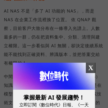
AI NAS 不是「多了 AI 功能的 NAS」，而是
NAS 在企業工作流裡換了位置。 依 QNAP 觀
察，目前客戶大致分布在一條導入光譜上。人數
最多的一群，仍在把資料集中、分類、清理與建
立權限。這一步看似與 AI 無關，卻決定後續系統
能不能找到正確資料、辨識版本，並把答案交給
有權限的人。
X
中間一群開始建置私有的檢索增強生成（RAG）
知識庫。RAG 並不是重新訓練一個模型，而是在
模型回答前，先從企業的 SOP、合約、法規或技
掌握最新 AI 發展趨勢！
術文件中取回相關內容，再產生附有來源依據的
立即訂閱《數位時代》日報、《一天