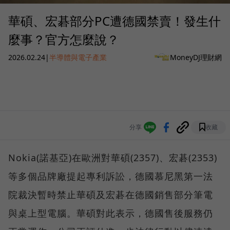
華碩、宏碁部分PC遭德國禁賣！發生什
麼事？官方怎麼說？
2026.02.24
|
半導體與電子產業
MoneyDJ理財網
分享
收藏
Nokia(諾基亞)在歐洲對華碩(2357)、宏碁(2353)
等多個品牌廠提起專利訴訟，德國慕尼黑第一法
院裁決暫時禁止華碩及宏碁在德國銷售部分筆電
與桌上型電腦。華碩對此表示，德國售後服務仍