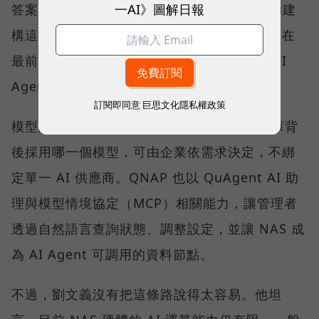
一AI》圖解日報
答案。QNAP 以 Qsirch 的語意搜尋能力協助建
構這類應用，協助企業建立私有知識庫；而走在
最前面的少數企業，則已經嘗試地端推論與 AI
Agent。
訂閱即同意
巨思文化隱私權政策
模型的選擇權，QNAP 刻意留給客戶。知識庫背
後採用哪一個模型，可由企業依需求決定，不綁
定單一 AI 供應商。QNAP 也以 QuAgent AI 助
理與模型情境協定（MCP）相關能力，讓管理者
透過自然語言查詢狀態、調整設定，並讓 NAS 成
為 AI Agent 可調用的資料節點。
不過，劉文義沒有把這條路說得太容易。他坦