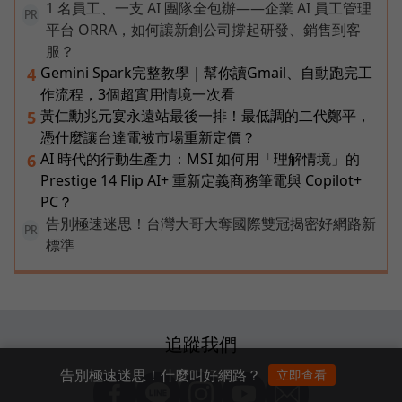
1 名員工、一支 AI 團隊全包辦——企業 AI 員工管理
PR
平台 ORRA，如何讓新創公司撐起研發、銷售到客
服？
Gemini Spark完整教學｜幫你讀Gmail、自動跑完工
4
作流程，3個超實用情境一次看
黃仁勳兆元宴永遠站最後一排！最低調的二代鄭平，
5
憑什麼讓台達電被市場重新定價？
AI 時代的行動生產力：MSI 如何用「理解情境」的
6
Prestige 14 Flip AI+ 重新定義商務筆電與 Copilot+
PC？
告別極速迷思！台灣大哥大奪國際雙冠揭密好網路新
PR
標準
追蹤我們
告別極速迷思！什麼叫好網路？
立即查看