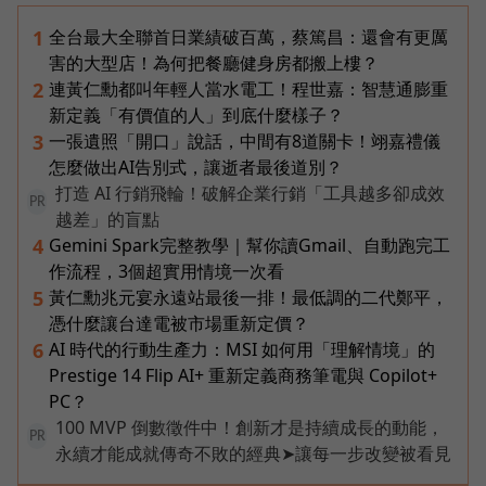
全台最大全聯首日業績破百萬，蔡篤昌：還會有更厲
1
害的大型店！為何把餐廳健身房都搬上樓？
連黃仁勳都叫年輕人當水電工！程世嘉：智慧通膨重
2
新定義「有價值的人」到底什麼樣子？
一張遺照「開口」說話，中間有8道關卡！翊嘉禮儀
3
怎麼做出AI告別式，讓逝者最後道別？
打造 AI 行銷飛輪！破解企業行銷「工具越多卻成效
PR
越差」的盲點
Gemini Spark完整教學｜幫你讀Gmail、自動跑完工
4
作流程，3個超實用情境一次看
黃仁勳兆元宴永遠站最後一排！最低調的二代鄭平，
5
憑什麼讓台達電被市場重新定價？
AI 時代的行動生產力：MSI 如何用「理解情境」的
6
Prestige 14 Flip AI+ 重新定義商務筆電與 Copilot+
PC？
100 MVP 倒數徵件中！創新才是持續成長的動能，
PR
永續才能成就傳奇不敗的經典➤讓每一步改變被看見