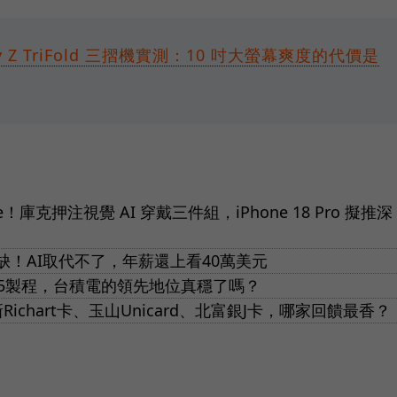
y Z TriFold 三摺機實測：10 吋大螢幕爽度的代價是
庫克押注視覺 AI 穿戴三件組，iPhone 18 Pro 擬推深
！AI取代不了，年薪還上看40萬美元
推5製程，台積電的領先地位真穩了嗎？
ichart卡、玉山Unicard、北富銀J卡，哪家回饋最香？