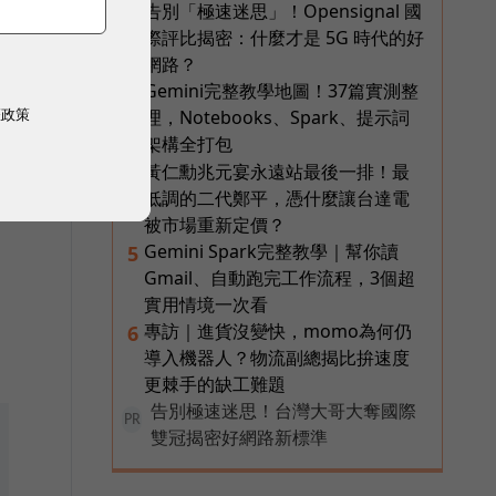
告別「極速迷思」！Opensignal 國
2
際評比揭密：什麼才是 5G 時代的好
網路？
Gemini完整教學地圖！37篇實測整
3
權政策
理，Notebooks、Spark、提示詞
架構全打包
預
黃仁勳兆元宴永遠站最後一排！最
4
低調的二代鄭平，憑什麼讓台達電
被市場重新定價？
Gemini Spark完整教學｜幫你讀
5
Gmail、自動跑完工作流程，3個超
實用情境一次看
專訪｜進貨沒變快，momo為何仍
6
導入機器人？物流副總揭比拚速度
更棘手的缺工難題
告別極速迷思！台灣大哥大奪國際
PR
雙冠揭密好網路新標準