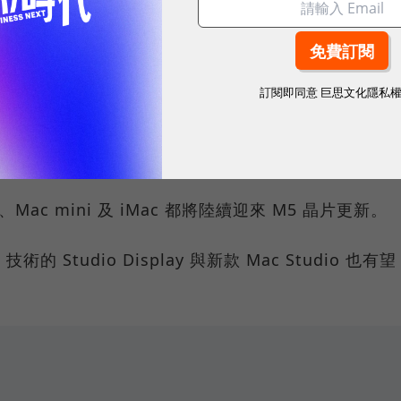
換代
的產品更新進度也逐漸曝光：
訂閱即同意
巨思文化隱私
A18 晶片以支援 Apple Intelligence；iPad Air 
ini 則有望首度搭載 OLED 螢幕並提升防水性能。
o、Mac mini 及 iMac 都將陸續迎來 M5 晶片更新。
 技術的 Studio Display 與新款 Mac Studio 也有望