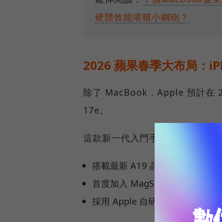
硬體效能堪稱小鋼砲？
2026 蘋果春季大布局：iPh
除了 MacBook，Apple 預計
17e。
這款新一代入門手機預計售價維持在
搭載最新 A19 晶片。
首度加入 MagSafe 無線充電功
採用 Apple 自研的 N 系列網