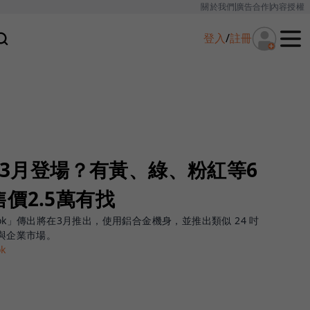
關於我們
廣告合作
內容授權
登入
/
註冊
價版3月登場？有黃、綠、粉紅等6
價2.5萬有找
ok」傳出將在3月推出，使用鋁合金機身，並推出類似 24 吋
生與企業市場。
k