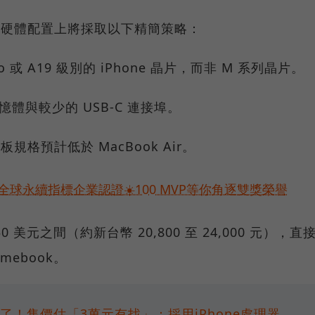
機在硬體配置上將採取以下精簡策略：
o 或 A19 級別的 iPhone 晶片，而非 M 系列晶片。
記憶體與較少的 USB-C 連接埠。
板規格預計低於 MacBook Air。
球永續指標企業認證☀️100 MVP等你角逐雙獎榮譽
50 美元之間（約新台幣 20,800 至 24,000 元），直
omebook。
來了！售價估「3萬元有找」：採用iPhone處理器，