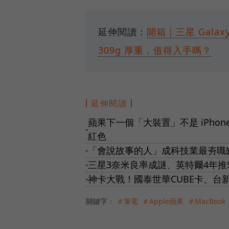
延伸閱讀：
開箱｜三星 Galax
309g 厚重，值得入手嗎？
延伸閱讀
蘋果下一個「大裝置」不是 iPhone！
●
紅色
「會說故事的人」成科技業最夯職缺
●
三星3奈米良率成謎、英特爾4年
●
神卡大戰！國泰世華CUBE卡、台新R
●
關鍵字：
＃筆電
＃Apple蘋果
＃MacBook