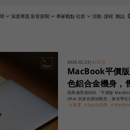
聞
深度專題
影音新聞
專家觀點
社群
活動
課程
雜誌
2026.02.23
|
3C生活
MacBook平
色鋁合金機身，售
蘋果備受期待的「平價版 MacBo
iMac 的多款繽紛配色，搶攻學
＃筆電
＃Apple蘋果
＃MacBoo