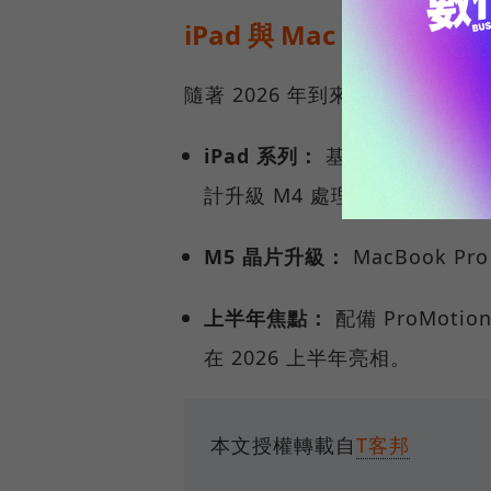
iPad 與 Mac 產品線全面
隨著 2026 年到來，Apple 
iPad 系列：
基本款 iPad 將升級 
計升級 M4 處理器；iPad m
M5 晶片升級：
MacBook Pr
上半年焦點：
配備 ProMotion
在 2026 上半年亮相。
本文授權轉載自
T客邦