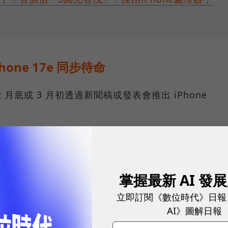
one 17e 同步待命
在 2 月底或 3 月初透過新聞稿或發表會推出 iPhone
 599 美元，重點升級包括：
掌握最新 AI 發
能。
立即訂閱《數位時代》日報
路晶片與更新的 C 系列調製解調器（Modem）。
AI》圖解日報