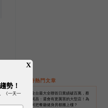
X
即時熱門文章
展趨勢！
、《一天一
全台最大全聯首日業績破百萬，蔡
1
篤昌：還會有更厲害的大型店！為
何把餐廳健身房都搬上樓？