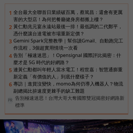
全台最大全聯首日業績破百萬，蔡篤昌：還會有更厲
1
害的大型店！為何把餐廳健身房都搬上樓？
黃仁勳兆元宴永遠站最後一排！最低調的二代鄭平，
2
憑什麼讓台達電被市場重新定價？
Gemini Spark完整教學｜幫你讀Gmail、自動跑完工
3
作流程，3個超實用情境一次看
告別「極速迷思」！Opensignal 國際評比揭密：什
4
麼才是 5G 時代的好網路？
連黃仁勳都叫年輕人當水電工！程世嘉：智慧通膨重
5
新定義「有價值的人」到底什麼樣子？
專訪｜進貨沒變快，momo為何仍導入機器人？物流
6
副總揭比拚速度更棘手的缺工難題
告別極速迷思！台灣大哥大奪國際雙冠揭密好網路新
PR
標準