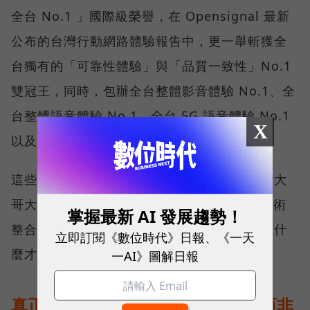
全台 No.1 」國際級榮譽，在 Opensignal 最新
公布的台灣行動網路體驗報告中，更一舉斬獲全
台獨有的「可靠性體驗」與「品質一致性」No.1
雙冠王，同時，包辦全台整體影音體驗 No.1、全
台整體語音體驗 No.1、全台 5G 語音體驗 No.1
X
以及全台網路在線率 No.1 多項榮譽。
這些獎項反映的不只是網路順暢，更代表台灣大
哥大長期投入頻譜布局、基地台建設與 5G 技術
掌握最新 AI 發展趨勢！
整合所累積的成果，也讓外界重新思考：究竟什
立即訂閱《數位時代》日報、《一天
麼才是真正的好網路？
一AI》圖解日報
真正的好網路，比的是長期穩定、而非