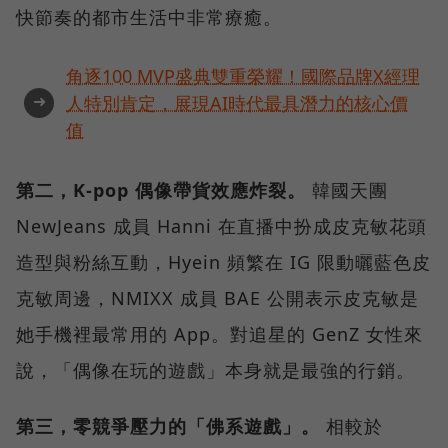
快節奏的都市生活中非常療癒。
角逐100 MVP盛典雙重榮耀！國際品牌X經理
➜
人特別肯定，展現AI時代最具潛力的核心價
值
第二，K-pop 偶像帶貨效應炸裂。
韓國天團
NewJeans 成員 Hanni 在直播中扮成皮克敏花頭
造型與粉絲互動，Hyein 頻繁在 IG 限動曬藍色皮
克敏周邊，NMIXX 成員 BAE 公開表示皮克敏是
她手機裡最常用的 App。對追星的 GenZ 女性來
說，「偶像在玩的遊戲」本身就是最強的行銷。
第三，零競爭壓力的「佛系遊戲」。
相較於