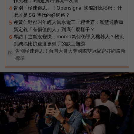
作流程，3個超實用情境一次看
告別「極速迷思」！Opensignal 國際評比揭密：什
4
麼才是 5G 時代的好網路？
連黃仁勳都叫年輕人當水電工！程世嘉：智慧通膨重
5
新定義「有價值的人」到底什麼樣子？
專訪｜進貨沒變快，momo為何仍導入機器人？物流
6
副總揭比拚速度更棘手的缺工難題
告別極速迷思！台灣大哥大奪國際雙冠揭密好網路新
PR
標準