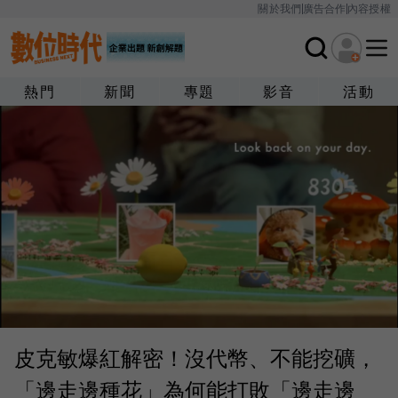
關於我們
廣告合作
內容授權
熱門
新聞
專題
影音
活動
皮克敏爆紅解密！沒代幣、不能挖礦，
「邊走邊種花」為何能打敗「邊走邊