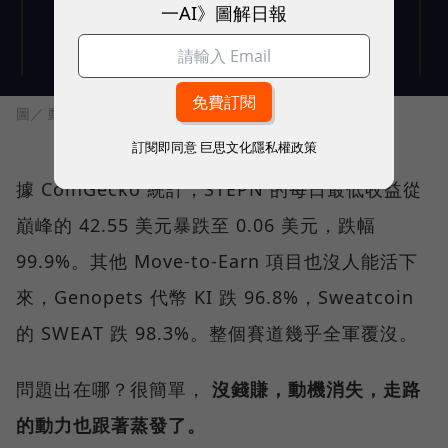
一AI》圖解日報
圖／ 動區動趨
訂閱即同意
巨思文化隱私權政策
據 CoinGecko 統計，STEPN 的每日最低收益從
巔峰的 42.55 美元暴跌至 0.06 美元，跌幅
99.9%。其他 Move-to-Earn 項目也沒人能活下
來，Genopets 代幣 KI 跌 96.8%，Sweatcoin
的 SWEAT 跌 98.3%。整個賽道幾乎全軍覆沒。
問題出在哪？很簡單，
沒錢賺，動機消失，走路
的動力也跟著蒸發了。