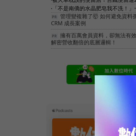
「不是南僑的水晶肥皂我不洗！」
●
管理變複雜了🤯 如何避免資
CRM 成長案例
擁有百萬會員資料，卻無法有效變
解密營收翻倍的底層邏輯！
本