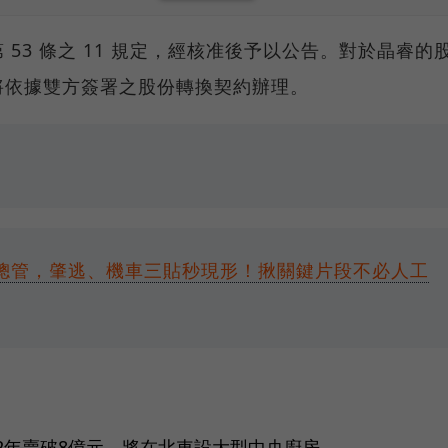
53 條之 11 規定，經核准後予以公告。對於晶睿的
將依據雙方簽署之股份轉換契約辦理。
端總管，肇逃、機車三貼秒現形！揪關鍵片段不必人工
2年賣破8億元，將在北車設大型中央廚房