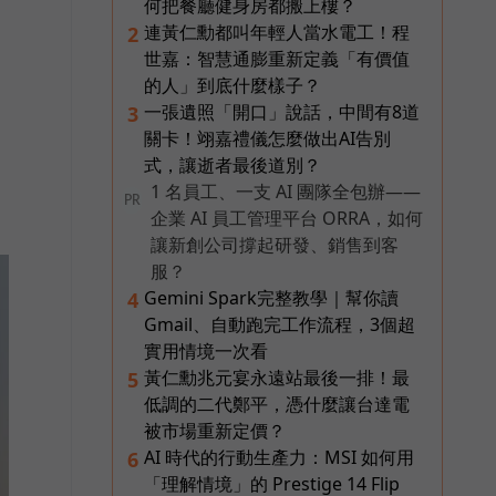
何把餐廳健身房都搬上樓？
連黃仁勳都叫年輕人當水電工！程
2
世嘉：智慧通膨重新定義「有價值
的人」到底什麼樣子？
一張遺照「開口」說話，中間有8道
3
關卡！翊嘉禮儀怎麼做出AI告別
式，讓逝者最後道別？
1 名員工、一支 AI 團隊全包辦——
PR
企業 AI 員工管理平台 ORRA，如何
讓新創公司撐起研發、銷售到客
服？
Gemini Spark完整教學｜幫你讀
4
Gmail、自動跑完工作流程，3個超
實用情境一次看
黃仁勳兆元宴永遠站最後一排！最
5
低調的二代鄭平，憑什麼讓台達電
被市場重新定價？
AI 時代的行動生產力：MSI 如何用
6
「理解情境」的 Prestige 14 Flip