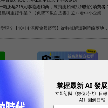
一箱肥皂215元嚇退經銷商，陳飛龍如何找到對的消費者
料孤島與重複作業？【免費下載白皮書】立即看中小企業
現？【10/14 深度會員經營】從數據解讀到策略落地
網站內容未經允許，不得轉載。
掌握最新 AI 發
立即訂閱《數位時代》日報
AI》圖解日報