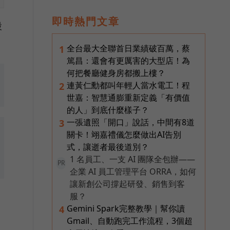
即時熱門文章
股
全台最大全聯首日業績破百萬，蔡
1
篤昌：還會有更厲害的大型店！為
何把餐廳健身房都搬上樓？
連黃仁勳都叫年輕人當水電工！程
2
世嘉：智慧通膨重新定義「有價值
的人」到底什麼樣子？
一張遺照「開口」說話，中間有8道
3
關卡！翊嘉禮儀怎麼做出AI告別
式，讓逝者最後道別？
1 名員工、一支 AI 團隊全包辦——
PR
企業 AI 員工管理平台 ORRA，如何
讓新創公司撐起研發、銷售到客
服？
Gemini Spark完整教學｜幫你讀
4
Gmail、自動跑完工作流程，3個超