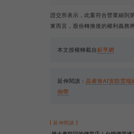
證交所表示，此案符合營業細則第 
東而言，股份轉換後的權利義務
本文授權轉載自
鉅亨網
延伸閱讀：
晶睿推AI安防雲
倒帶
延伸閱讀
被火車耽誤的便當店！台鐵便當連
●