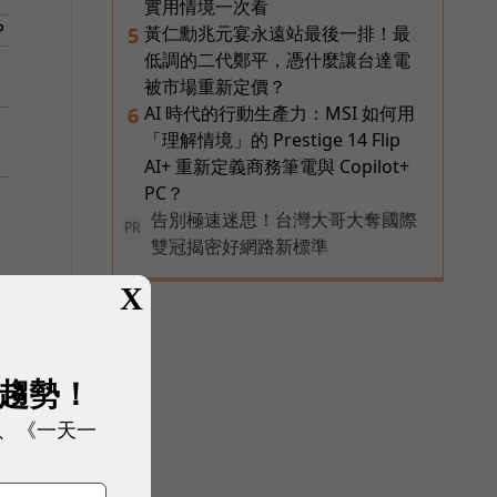
實用情境一次看
？
黃仁勳兆元宴永遠站最後一排！最
5
低調的二代鄭平，憑什麼讓台達電
被市場重新定價？
AI 時代的行動生產力：MSI 如何用
6
，
「理解情境」的 Prestige 14 Flip
AI+ 重新定義商務筆電與 Copilot+
PC？
告別極速迷思！台灣大哥大奪國際
PR
雙冠揭密好網路新標準
X
展趨勢！
、《一天一