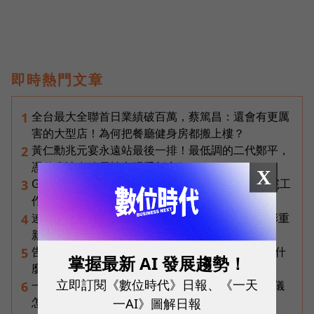
即時熱門文章
全台最大全聯首日業績破百萬，蔡篤昌：還會有更厲
1
害的大型店！為何把餐廳健身房都搬上樓？
黃仁勳兆元宴永遠站最後一排！最低調的二代鄭平，
2
憑什麼讓台達電被市場重新定價？
X
Gemini Spark完整教學｜幫你讀Gmail、自動跑完工
3
作流程，3個超實用情境一次看
連黃仁勳都叫年輕人當水電工！程世嘉：智慧通膨重
4
新定義「有價值的人」到底什麼樣子？
告別「極速迷思」！Opensignal 國際評比揭密：什
5
掌握最新 AI 發展趨勢！
麼才是 5G 時代的好網路？
立即訂閱《數位時代》日報、《一天
一張遺照「開口」說話，中間有8道關卡！翊嘉禮儀
6
一AI》圖解日報
怎麼做出AI告別式，讓逝者最後道別？