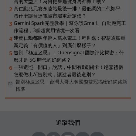
害的大型店！為何把餐廳健身房都搬上樓？
黃仁勳兆元宴永遠站最後一排！最低調的二代鄭平，
2
憑什麼讓台達電被市場重新定價？
Gemini Spark完整教學｜幫你讀Gmail、自動跑完工
3
作流程，3個超實用情境一次看
連黃仁勳都叫年輕人當水電工！程世嘉：智慧通膨重
4
新定義「有價值的人」到底什麼樣子？
告別「極速迷思」！Opensignal 國際評比揭密：什
5
麼才是 5G 時代的好網路？
一張遺照「開口」說話，中間有8道關卡！翊嘉禮儀
6
怎麼做出AI告別式，讓逝者最後道別？
告別極速迷思！台灣大哥大奪國際雙冠揭密好網路新
PR
標準
追蹤我們