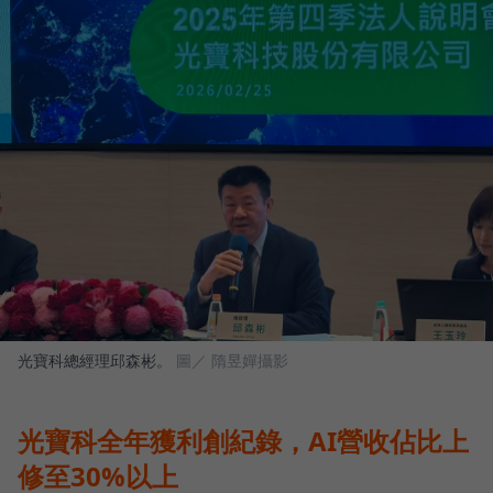
光寶科總經理邱森彬。
圖／ 隋昱嬋攝影
光寶科全年獲利創紀錄，AI營收佔比上
修至30%以上