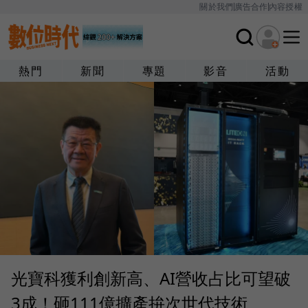
關於我們
廣告合作
內容授權
熱門
新聞
專題
影音
活動
光寶科獲利創新高、AI營收占比可望破
3成！砸111億擴產拚次世代技術