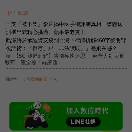
延伸閱讀
一支「被下架」影片揭中國手機評測真相：媒體送
●
測機早就精心挑過、蘋果最老實！
酷澎終於承認資安燒到台灣！律師拆解460字聲明背
●
後話術：「儲存」跟「非法讀取」」差別在哪？
【5G 競局新解】告別極速迷思！ 台灣大哥大奪
雙冠，重定義「好網路」
關鍵字：
＃雲端伺服器
＃AI