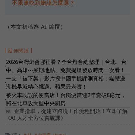
不限速吃到飽該怎麼選？
（本文初稿為 AI 編撰）
延伸閱讀
2026台灣燈會哪裡看？全台燈會總整理｜台北、台
●
中、高雄⋯展期地點、免費提燈發放時間一次看！
一支「被下架」影片揭中國手機評測真相：媒體送
●
測機早就精心挑過、蘋果最老實！
被火車耽誤的便當店！台鐵便當連2年賣破8億元，
●
將在北車設大型中央廚房
企業搶單，從建立跨境工作流程開始！立即了解
《AI 人才全方位實戰課》
關鍵字：
＃AI
＃台積電（tsmc）