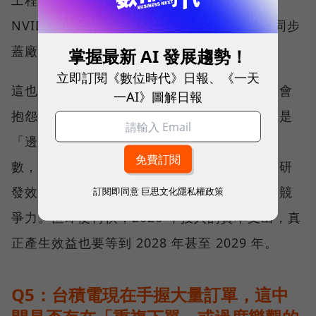
NVIDIA）反覆測試良率，最後一年半至兩年同步
蓋廠與試產。
掌握最新 AI 發展趨勢！
立即訂閱《數位時代》日報、《一天
這也解釋了為什麼台積電在美國蓋廠時，工人會
一AI》圖解日報
抱怨圖紙改來改去。因為為了搶時間，台積電是
「邊測試邊蓋廠」，一旦實驗室測出更好的參
數，圖紙就得立刻翻修。這種「台灣特色」的研
發效率，是外國廠商很難理解、也難以模仿的競
訂閱即同意
巨思文化隱私權政策
爭力。但即便再快，2026 年投入的資本支出，真
正產生效益也要等到 2028 年甚至 2029 年。
Q5：台積電現在手握大量訂單，這中