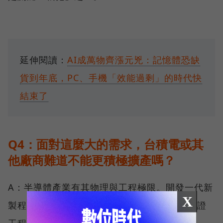
延伸閱讀：
AI成萬物齊漲元兇：記憶體恐缺
貨到年底，PC、手機「效能過剩」的時代快
結束了
Q4：面對這麼大的需求，台積電或其
他廠商難道不能更積極擴產嗎？
A：半導體產業有其物理與工程極限。開發一代新
X
製程通常需要至少五年時間：兩年在實驗室驗證
工程可行性，兩年在工廠與客戶（如蘋果、