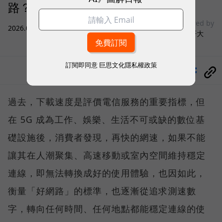
路？
sponsored by
2026.08.03
|
3C生活
台灣大哥大
訂閱即同意
巨思文化隱私權政策
分享
過去，下載速度是評價電信服務的重要指標，但
在 5G 成為工作、娛樂、生活不可或缺的數位基
礎設施後，消費者發現，再快的網速，如果不能
讓其在人潮聚集、高速移動或室內空間維持穩定
連線，即無法轉換成好的使用體驗，也因如此，
衡量「好網路」的標準，也逐漸從追求測速數
字，轉向任何時間、任何地點都能穩定連線的使