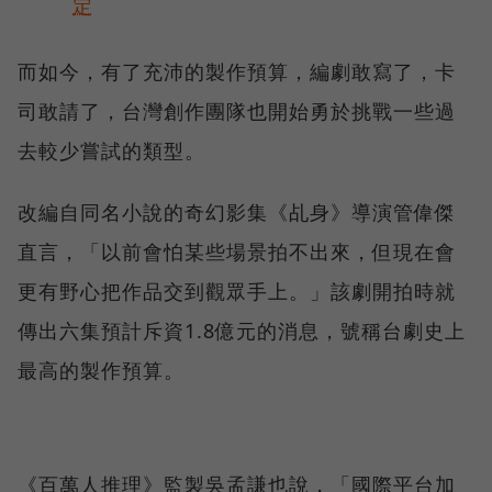
定
而如今，有了充沛的製作預算，編劇敢寫了，卡
司敢請了，台灣創作團隊也開始勇於挑戰一些過
去較少嘗試的類型。
改編自同名小說的奇幻影集《乩身》導演管偉傑
直言，「以前會怕某些場景拍不出來，但現在會
更有野心把作品交到觀眾手上。」該劇開拍時就
傳出六集預計斥資1.8億元的消息，號稱台劇史上
最高的製作預算。
《百萬人推理》監製吳孟謙也說，「國際平台加