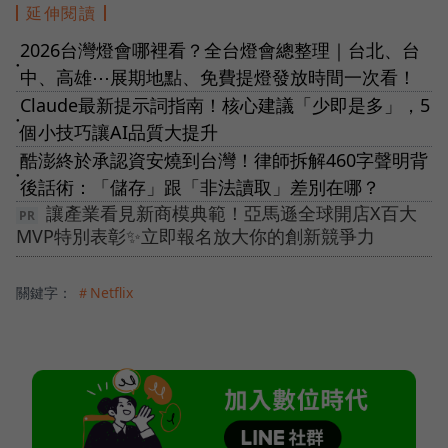
延伸閱讀
2026台灣燈會哪裡看？全台燈會總整理｜台北、台
●
中、高雄⋯展期地點、免費提燈發放時間一次看！
Claude最新提示詞指南！核心建議「少即是多」，5
●
個小技巧讓AI品質大提升
酷澎終於承認資安燒到台灣！律師拆解460字聲明背
●
後話術：「儲存」跟「非法讀取」差別在哪？
讓產業看見新商模典範！亞馬遜全球開店X百大
MVP特別表彰✨立即報名放大你的創新競爭力
關鍵字：
＃Netflix