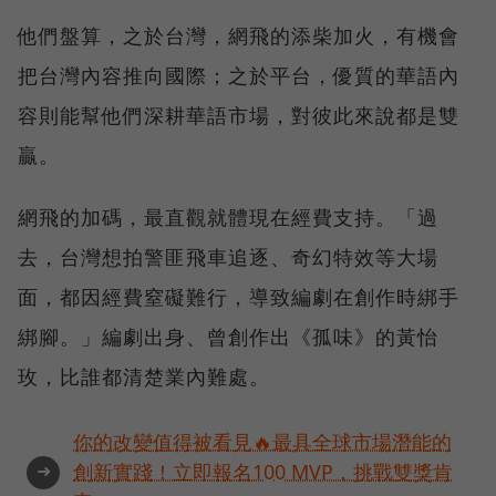
他們盤算，之於台灣，網飛的添柴加火，有機會
把台灣內容推向國際；之於平台，優質的華語內
容則能幫他們深耕華語市場，對彼此來說都是雙
贏。
網飛的加碼，最直觀就體現在經費支持。「過
去，台灣想拍警匪飛車追逐、奇幻特效等大場
面，都因經費窒礙難行，導致編劇在創作時綁手
綁腳。」編劇出身、曾創作出《孤味》的黃怡
玫，比誰都清楚業內難處。
你的改變值得被看見🔥最具全球市場潛能的
➜
創新實踐！立即報名100 MVP，挑戰雙獎肯