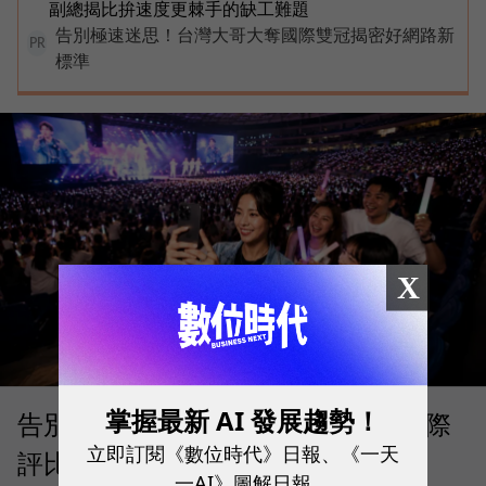
副總揭比拚速度更棘手的缺工難題
告別極速迷思！台灣大哥大奪國際雙冠揭密好網路新
PR
標準
X
掌握最新 AI 發展趨勢！
告別「極速迷思」！Opensignal 國際
立即訂閱《數位時代》日報、《一天
評比揭密：什麼才是 5G 時代的好網
一AI》圖解日報