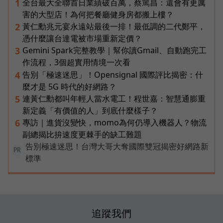
全台最大全聯首日業績破百萬，蔡篤昌：還會有更厲
1
害的大型店！為何把餐廳健身房都搬上樓？
黃仁勳兆元宴永遠站最後一排！最低調的二代鄭平，
2
憑什麼讓台達電被市場重新定價？
Gemini Spark完整教學｜幫你讀Gmail、自動跑完工
3
作流程，3個超實用情境一次看
告別「極速迷思」！Opensignal 國際評比揭密：什
4
麼才是 5G 時代的好網路？
連黃仁勳都叫年輕人當水電工！程世嘉：智慧通膨重
5
新定義「有價值的人」到底什麼樣子？
專訪｜進貨沒變快，momo為何仍導入機器人？物流
6
副總揭比拚速度更棘手的缺工難題
告別極速迷思！台灣大哥大奪國際雙冠揭密好網路新
PR
標準
追蹤我們