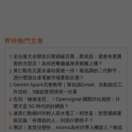
即時熱門文章
全台最大全聯首日業績破百萬，蔡篤昌：還會有更厲
1
害的大型店！為何把餐廳健身房都搬上樓？
黃仁勳兆元宴永遠站最後一排！最低調的二代鄭平，
2
憑什麼讓台達電被市場重新定價？
Gemini Spark完整教學｜幫你讀Gmail、自動跑完工
3
作流程，3個超實用情境一次看
告別「極速迷思」！Opensignal 國際評比揭密：什
4
麼才是 5G 時代的好網路？
連黃仁勳都叫年輕人當水電工！程世嘉：智慧通膨重
5
新定義「有價值的人」到底什麼樣子？
專訪｜進貨沒變快，momo為何仍導入機器人？物流
6