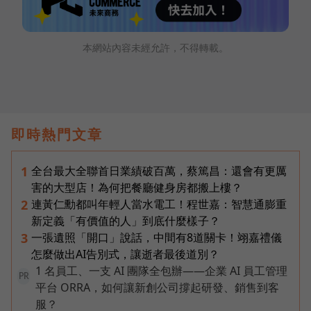
本網站內容未經允許，不得轉載。
即時熱門文章
全台最大全聯首日業績破百萬，蔡篤昌：還會有更厲
1
害的大型店！為何把餐廳健身房都搬上樓？
連黃仁勳都叫年輕人當水電工！程世嘉：智慧通膨重
2
新定義「有價值的人」到底什麼樣子？
一張遺照「開口」說話，中間有8道關卡！翊嘉禮儀
3
怎麼做出AI告別式，讓逝者最後道別？
1 名員工、一支 AI 團隊全包辦——企業 AI 員工管理
PR
平台 ORRA，如何讓新創公司撐起研發、銷售到客
服？