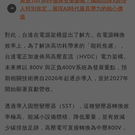
角逐100 MVP盛典雙重榮耀！國際品牌X經理
➜
人特別肯定，展現AI時代最具潛力的核心價
值
對此，台達在電源架構提出了解方。在電源轉換
效率上，為了解決高功耗帶來的「能耗焦慮」，
台達電正加速佈局高壓直流（HVDC）電力架構。
未來將以 800V 與正負400V系統為發展重點，預
期相關技術將自2026年起逐步導入，並於2027年
開始顯著貢獻營收。
透過導入固態變壓器（SST），這種變壓器轉換效
率極高、能減小設備體積、降低重量，並有效減
少碳排放足跡，高壓電可直接轉換為中壓800V，