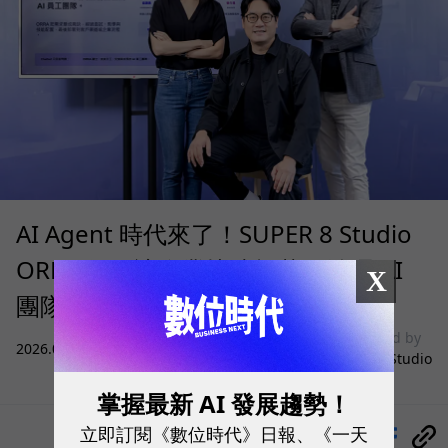
AI Agent 時代來了！SUPER 8 Studio
ORRA 如何讓企業快速招募、治理 AI
X
團隊？
sponsored by
2026.08.05
|
雲端運算與服務
SUPER 8 Studio
掌握最新 AI 發展趨勢！
立即訂閱《數位時代》日報、《一天
分享