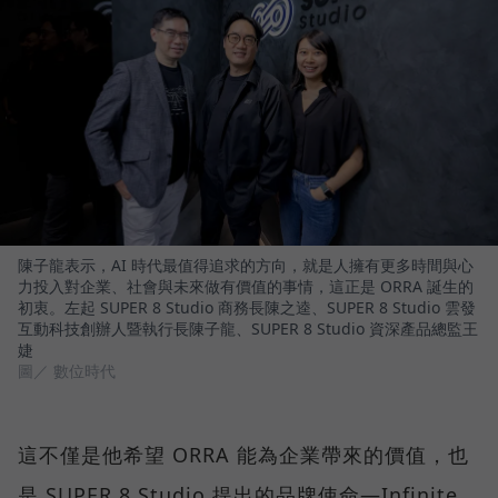
陳子龍表示，AI 時代最值得追求的方向，就是人擁有更多時間與心
力投入對企業、社會與未來做有價值的事情，這正是 ORRA 誕生的
初衷。左起 SUPER 8 Studio 商務長陳之逵、SUPER 8 Studio 雲發
互動科技創辦人暨執行長陳子龍、SUPER 8 Studio 資深產品總監王
婕
圖／ 數位時代
這不僅是他希望 ORRA 能為企業帶來的價值，也
是 SUPER 8 Studio 提出的品牌使命—Infinite