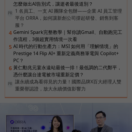
怎麼做出AI告別式，讓逝者最後道別？
1 名員工、一支 AI 團隊全包辦——企業 AI 員工管理
PR
平台 ORRA，如何讓新創公司撐起研發、銷售到客
服？
Gemini Spark完整教學｜幫你讀Gmail、自動跑完工
4
作流程，3個超實用情境一次看
AI 時代的行動生產力：MSI 如何用「理解情境」的
5
Prestige 14 Flip AI+ 重新定義商務筆電與 Copilot+
PC？
黃仁勳兆元宴永遠站最後一排！最低調的二代鄭平，
6
憑什麼讓台達電被市場重新定價？
讓永續成為看得見的力量！國際品牌X百大經理人雙
PR
重榮譽認證，放大永續價值影響力