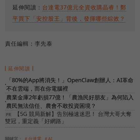
延伸閱讀：
台達電37億元全資收購晶睿！鄭
平買下「安控股王」背後，發揮哪些綜效？
責任編輯：李先泰
延伸閱讀
「80%的App將消失！」OpenClaw創辦人：AI革命
●
不在雲端，而在你電腦裡
農業金庫2年虧損77億！「農漁民好朋友」為何陷入
●
農民無法信任、農會不敢投資困境？
【5G 競局新解】告別極速迷思！ 台灣大哥大奪
雙冠，重定義「好網路」
關鍵字：
＃台達電
＃AI