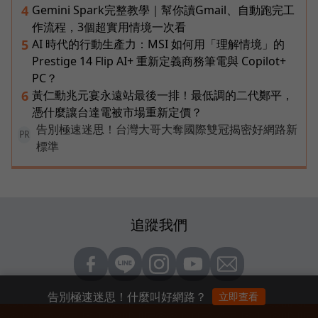
Gemini Spark完整教學｜幫你讀Gmail、自動跑完工
4
作流程，3個超實用情境一次看
AI 時代的行動生產力：MSI 如何用「理解情境」的
5
Prestige 14 Flip AI+ 重新定義商務筆電與 Copilot+
PC？
黃仁勳兆元宴永遠站最後一排！最低調的二代鄭平，
6
憑什麼讓台達電被市場重新定價？
告別極速迷思！台灣大哥大奪國際雙冠揭密好網路新
PR
標準
追蹤我們
告別極速迷思！什麼叫好網路？
立即查看