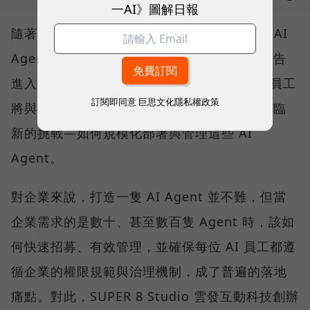
一AI》圖解日報
隨著微軟、Google、AWS 等巨頭紛紛喊出「AI
Agent將接管工作流程」，企業營運已正式宣告
進入 AI 代理人時代。在可預見的未來，真人員工
訂閱即同意
巨思文化隱私權政策
將與大量 AI Agent 協同工作，而企業也將面臨
新的挑戰—如何規模化部署與管理這些 AI
Agent。
對企業來說，打造一隻 AI Agent 並不難，但當
企業需求的是數十、甚至數百隻 Agent 時，該如
何快速招募、有效管理，並確保每位 AI 員工都遵
循企業的權限規範與治理機制，成了普遍的落地
痛點。對此，SUPER 8 Studio 雲發互動科技創辦