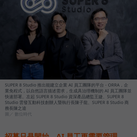
SUPER 8 Studio 推出能建立企業 AI 員工團隊的平台 - ORRA，企
業免程式，以自然語言描述需求，生成具治理機制的 AI 員工團隊並
快速部署。左起 SUPER 8 Studio 資深產品總監王婕、SUPER 8
Studio 雲發互動科技創辦人暨執行長陳子龍、SUPER 8 Studio 商
務長陳之逵
圖／ 數位時代
招募只是開始，AI 員工更需要管理