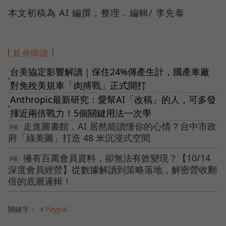
本文初稿為 AI 編撰，整理．編輯/ 李先泰
延伸閱讀
台美協定影響解讀｜保住24%傳產生計，國產車廠
●
對免稅美規車「肉搏戰」正式開打
Anthropic最新研究：愛幫AI「改稿」的人，可多發
●
揮近兩倍戰力！5個關鍵用法一次學
走進圖書館，AI 居然能讀懂你的心情？台中市政
府「綠美圖」打造 48 米沉浸式空間
擁有百萬會員資料，卻無法有效變現？【10/14
深度會員經營】從數據解讀到策略落地，解密營收翻
倍的底層邏輯！
關鍵字：
＃Paypal