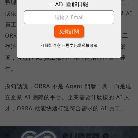
整理競品動態、9 點前發到通訊軟體的 AI 員工，
一AI》圖解日報
或依照 ORRA 平台引導回答三個問題，也就是 AI
員工的權責範圍、日常工作內容及角色定義，
ORRA 就會生成一個已經設定好角色、權限與工
訂閱即同意
巨思文化隱私權政策
作流程的 AI 員工，並於半小時內完成調校與部
署，且每位 AI 員工都能在相同的治理框架下運
作。
換句話說，ORRA 不是 Agent 開發工具，而是建
立企業 AI 團隊的平台。企業需要什麼樣的 AI 人
才，ORRA 就能快速打造符合需求的 AI 員工。