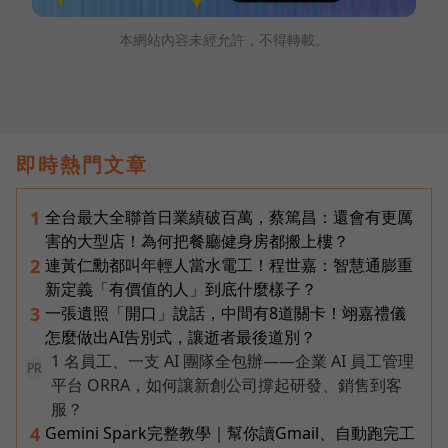
本網站內容未經允許，不得轉載。
即時熱門文章
全台最大全聯首日業績破百萬，蔡篤昌：還會有更厲
1
害的大型店！為何把餐廳健身房都搬上樓？
連黃仁勳都叫年輕人當水電工！程世嘉：智慧通膨重
2
新定義「有價值的人」到底什麼樣子？
一張遺照「開口」說話，中間有8道關卡！翊嘉禮儀
3
怎麼做出AI告別式，讓逝者最後道別？
1 名員工、一支 AI 團隊全包辦——企業 AI 員工管理
PR
平台 ORRA，如何讓新創公司撐起研發、銷售到客
服？
Gemini Spark完整教學｜幫你讀Gmail、自動跑完工
4