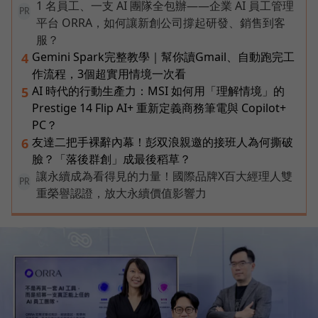
1 名員工、一支 AI 團隊全包辦——企業 AI 員工管理
PR
平台 ORRA，如何讓新創公司撐起研發、銷售到客
服？
Gemini Spark完整教學｜幫你讀Gmail、自動跑完工
4
作流程，3個超實用情境一次看
AI 時代的行動生產力：MSI 如何用「理解情境」的
5
Prestige 14 Flip AI+ 重新定義商務筆電與 Copilot+
PC？
友達二把手裸辭內幕！彭双浪親邀的接班人為何撕破
6
臉？「落後群創」成最後稻草？
讓永續成為看得見的力量！國際品牌X百大經理人雙
PR
重榮譽認證，放大永續價值影響力