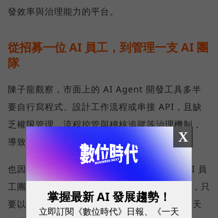
發效率與治理能力的平台。
從招募一位 AI 員工，到管理一支 AI 團
隊
陳子龍觀察，市面上的 AI Agent 開發工具多半
要自行寫程式、設計工作流程或串接 API，且缺
乏權限管理、流程控管與稽核追蹤等治理機制，
X
導致企業無法大規模部署。
也因此，SUPER 8 Studio 推出能建立企業 AI 員
工團隊的平台 – ORRA，使用者不需撰寫程式，只
掌握最新 AI 發展趨勢！
要以自然語言描述需求，例如：我需要一個每天
立即訂閱《數位時代》日報、《一天