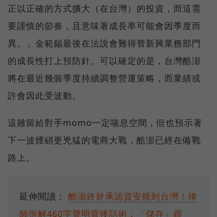
正以正確的方式擴大（在台灣）的投資，而這需
要謹慎的節奏，且意味著成長率可能會因季度而
異。」金範錫最後在法說會難得替新興業務部門
的成長性打上預防針。可以確定的是，台灣酷澎
將在最近幾個季度持續調整營運策略，而業績或
許會因此受波動。
這雖留給對手momo一定喘息空間，但也預示著
下一波煙硝更兇猛的電商大戰，酷澎已經在備戰
路上。
延伸閱讀：
酷澎終於承認資安燒到台灣！律
師拆解460字聲明背後話術：「儲存」跟