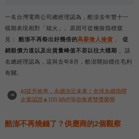
一名台灣電商公司總經理認為，酷澎去年雙十一
檔期表現相對「熄火」。原因可從幾個指標窺
見：
酷澎不再祭出好幾倍的
高薪搶人撿貨
、
促
銷殺價力道以及出貨量峰值不若以往大檔期
。該
名總經理認為，這與去年8月，酷澎開始穩住毛利
有關。
AI提升效率，永續決定未來！全球永續指標
➜
企業認證☀️100 MVP等你角逐雙獎榮譽
酷澎不再燒錢了？供應商的2個觀察