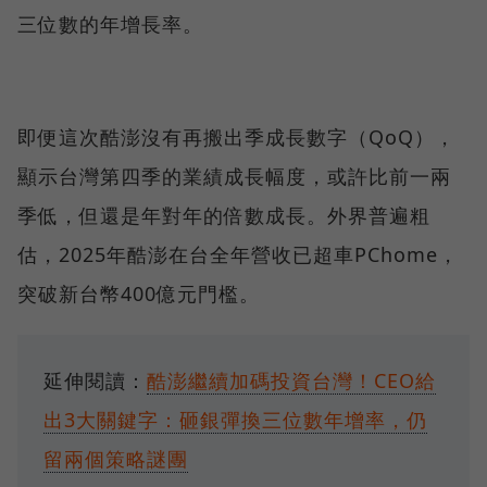
三位數的年增長率。
即便這次酷澎沒有再搬出季成長數字（QoQ），
顯示台灣第四季的業績成長幅度，或許比前一兩
季低，但還是年對年的倍數成長。外界普遍粗
估，2025年酷澎在台全年營收已超車PChome，
突破新台幣400億元門檻。
延伸閱讀：
酷澎繼續加碼投資台灣！CEO給
出3大關鍵字：砸銀彈換三位數年增率，仍
留兩個策略謎團