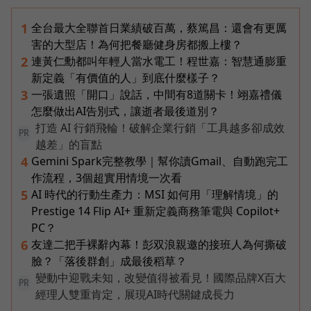
全台最大全聯首日業績破百萬，蔡篤昌：還會有更厲
1
害的大型店！為何把餐廳健身房都搬上樓？
連黃仁勳都叫年輕人當水電工！程世嘉：智慧通膨重
2
新定義「有價值的人」到底什麼樣子？
一張遺照「開口」說話，中間有8道關卡！翊嘉禮儀
3
怎麼做出AI告別式，讓逝者最後道別？
打造 AI 行銷飛輪！破解企業行銷「工具越多卻成效
PR
越差」的盲點
Gemini Spark完整教學｜幫你讀Gmail、自動跑完工
4
作流程，3個超實用情境一次看
AI 時代的行動生產力：MSI 如何用「理解情境」的
5
Prestige 14 Flip AI+ 重新定義商務筆電與 Copilot+
PC？
友達二把手裸辭內幕！彭双浪親邀的接班人為何撕破
6
臉？「落後群創」成最後稻草？
變動中迎戰未知，改變值得被看見！國際品牌X百大
PR
經理人雙重肯定，展現AI時代關鍵成長力