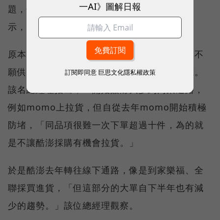
一AI》圖解日報
題，但據一名供應商總經理向《數位時代》表
示，酷澎現在連拉貨模式也在調整。
原本酷澎為了吸引消費者，如果遇到知名品牌不
願供貨合作，也會想辦法去其他通路拉到貨源。
訂閱即同意
巨思文化隱私權政策
該名總經理指出，一開始酷澎大多到同業通路，
例如momo上拉貨，但自從去年momo開始積極
防堵，「同品項很難一次下單超過十件，為的就
是不讓酷澎採購有機會拉貨。」
於是酷澎去年轉往線下通路，像是到家樂福、全
聯採買進貨，「但這部分的大單自下半年也有減
少的趨勢。」該位總經理觀察。