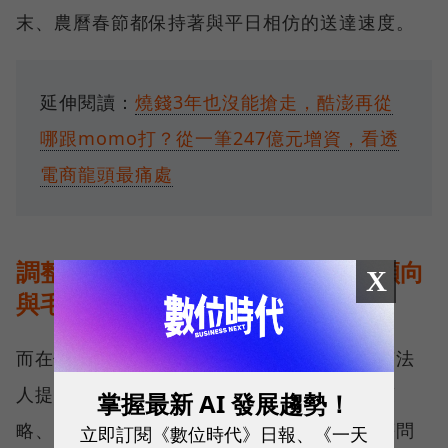
末、農曆春節都保持著與平日相仿的送達速度。
延伸閱讀：
燒錢3年也沒能搶走，酷澎再從
哪跟momo打？從一筆247億元增資，看透
電商龍頭最痛處
調整二：比起去掃大品牌的貨，更傾向
X
與毛利可控的供應商長期合作
而在供應商合作方面，金範錫雖沒有正面回答法
人提問，關於「台灣市場是否改變低價競爭策
掌握最新 AI 發展趨勢！
略、現在有多少業績是由本地品牌商供貨」等問
立即訂閱《數位時代》日報、《一天