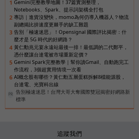
Gemini完整教學地圖！37篇實測整理，
1
Notebooks、Spark、提示詞架構全打包
專訪｜進貨沒變快，momo為何仍導入機器人？物流
2
副總揭比拚速度更棘手的缺工難題
告別「極速迷思」！Opensignal 國際評比揭密：什
3
麼才是 5G 時代的好網路？
黃仁勳兆元宴永遠站最後一排！最低調的二代鄭平，
4
憑什麼讓台達電被市場重新定價？
Gemini Spark完整教學｜幫你讀Gmail、自動跑完工
5
作流程，3個超實用情境一次看
AI概念股有哪些？黃仁勳五層蛋糕拆解8檔能源股，
6
台達電、光寶科出線
告別極速迷思！台灣大哥大奪國際雙冠揭密好網路新
PR
標準
追蹤我們