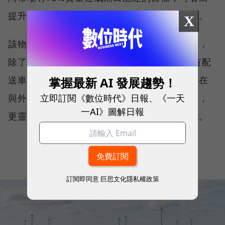
提升商品履約體驗，將是酷澎銀彈瞄準的靶心。
X
該物流主管指出，酷澎對台灣市場的物流目標，
除了是2026年貨量要持續增長外，也喊出自有配
掌握最新 AI 發展趨勢！
送車隊目標要佔到全年配送量能的50%。另外在
立即訂閱《數位時代》日報、《一天
與外部物流公司的合作上，酷澎則用高壓監控，
一AI》圖解日報
更靈活有效地調度、組合不同車隊的配送量能。
訂閱即同意
巨思文化隱私權政策