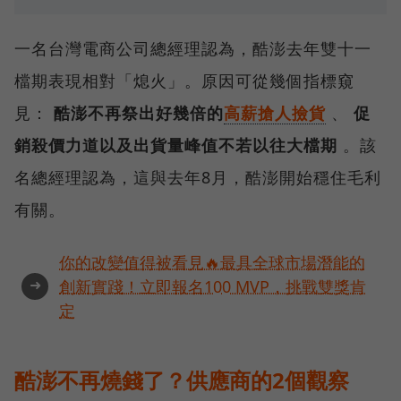
一名台灣電商公司總經理認為，酷澎去年雙十一
檔期表現相對「熄火」。原因可從幾個指標窺
見：
酷澎不再祭出好幾倍的
高薪搶人撿貨
、
促
銷殺價力道以及出貨量峰值不若以往大檔期
。該
名總經理認為，這與去年8月，酷澎開始穩住毛利
有關。
你的改變值得被看見🔥最具全球市場潛能的
➜
創新實踐！立即報名100 MVP，挑戰雙獎肯
定
酷澎不再燒錢了？供應商的2個觀察