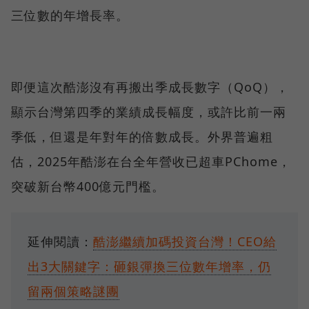
三位數的年增長率。
即便這次酷澎沒有再搬出季成長數字（QoQ），
顯示台灣第四季的業績成長幅度，或許比前一兩
季低，但還是年對年的倍數成長。外界普遍粗
估，2025年酷澎在台全年營收已超車PChome，
突破新台幣400億元門檻。
延伸閱讀：
酷澎繼續加碼投資台灣！CEO給
出3大關鍵字：砸銀彈換三位數年增率，仍
留兩個策略謎團