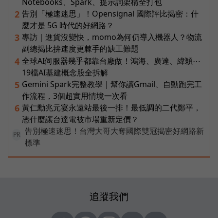
Notebooks、Spark、提示詞架構全打包
告別「極速迷思」！Opensignal 國際評比揭密：什
2
麼才是 5G 時代的好網路？
專訪｜進貨沒變快，momo為何仍導入機器人？物流
3
副總揭比拚速度更棘手的缺工難題
全球AI伺服器幾乎都靠台廠做！鴻海、廣達、緯穎⋯
4
19檔AI基建概念股全拆解
Gemini Spark完整教學｜幫你讀Gmail、自動跑完工
5
作流程，3個超實用情境一次看
黃仁勳兆元宴永遠站最後一排！最低調的二代鄭平，
6
憑什麼讓台達電被市場重新定價？
告別極速迷思！台灣大哥大奪國際雙冠揭密好網路新
PR
標準
追蹤我們