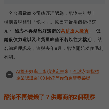
一名台灣電商公司總經理認為，酷澎去年雙十一
檔期表現相對「熄火」。原因可從幾個指標窺
見：
酷澎不再祭出好幾倍的
高薪搶人撿貨
、
促
銷殺價力道以及出貨量峰值不若以往大檔期
。該
名總經理認為，這與去年8月，酷澎開始穩住毛利
有關。
AI提升效率，永續決定未來！全球永續指標
➜
企業認證☀️100 MVP等你角逐雙獎榮譽
酷澎不再燒錢了？供應商的2個觀察