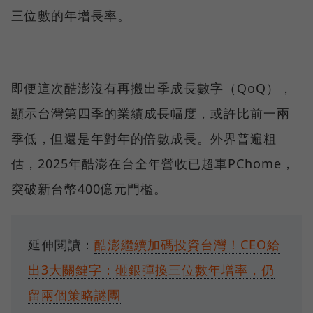
三位數的年增長率。
即便這次酷澎沒有再搬出季成長數字（QoQ），
顯示台灣第四季的業績成長幅度，或許比前一兩
季低，但還是年對年的倍數成長。外界普遍粗
估，2025年酷澎在台全年營收已超車PChome，
突破新台幣400億元門檻。
延伸閱讀：
酷澎繼續加碼投資台灣！CEO給
出3大關鍵字：砸銀彈換三位數年增率，仍
留兩個策略謎團