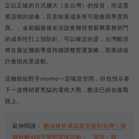
正以正確的方式擴大（在台灣）的投資，而這需
要謹慎的節奏，且意味著成長率可能會因季度而
異。」金範錫最後在法說會難得替新興業務部門
的成長性打上預防針。可以確定的是，台灣酷澎
將在最近幾個季度持續調整營運策略，而業績或
許會因此受波動。
這雖留給對手momo一定喘息空間，但也預示著
下一波煙硝更兇猛的電商大戰，酷澎已經在備戰
路上。
延伸閱讀：
酷澎終於承認資安燒到台灣！律
師拆解460字聲明背後話術：「儲存」跟