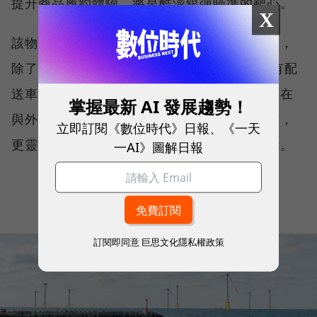
提升商品履約體驗，將是酷澎銀彈瞄準的靶心。
X
該物流主管指出，酷澎對台灣市場的物流目標，
除了是2026年貨量要持續增長外，也喊出自有配
送車隊目標要佔到全年配送量能的50%。另外在
掌握最新 AI 發展趨勢！
與外部物流公司的合作上，酷澎則用高壓監控，
立即訂閱《數位時代》日報、《一天
更靈活有效地調度、組合不同車隊的配送量能。
一AI》圖解日報
訂閱即同意
巨思文化隱私權政策