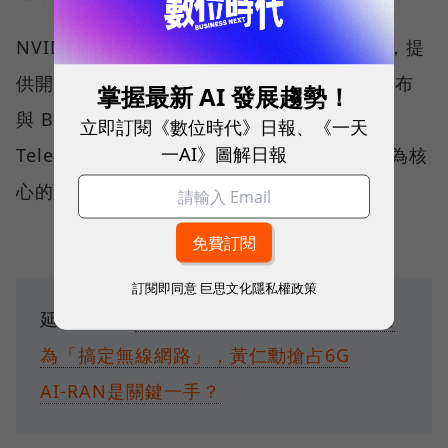
NVIDIA 也同步配套推出「6G 開發者計畫」，提
供開發者在雲端模擬 6G 環境的工具，同時發布
掌握最新 AI 發展趨勢！
與 BubbleRAN 合作的 AI 藍圖，由挪威電信
立即訂閱《數位時代》日報、《一天
一AI》圖解日報
Telenor 率先採用，目標是建立以 AI 代理人為核
心的自主網路管理框架。
訂閱即同意
巨思文化隱私權政策
延伸閱讀：
為AGI鋪路！輝達入股Nokia只
為「搞定無線網路」，黃仁勳搶占6G
AI‑RAN是關鍵一手？