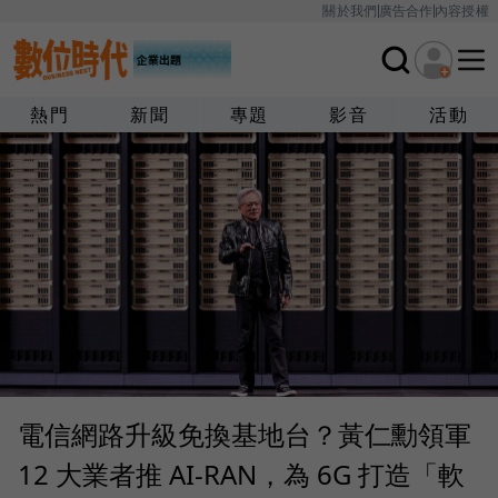
關於我們
廣告合作
內容授權
熱門
新聞
專題
影音
活動
電信網路升級免換基地台？黃仁勳領軍
12 大業者推 AI‑RAN，為 6G 打造「軟