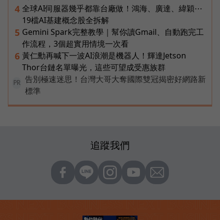
全球AI伺服器幾乎都靠台廠做！鴻海、廣達、緯穎⋯
4
19檔AI基建概念股全拆解
Gemini Spark完整教學｜幫你讀Gmail、自動跑完工
5
作流程，3個超實用情境一次看
黃仁勳再喊下一波AI浪潮是機器人！輝達Jetson
6
Thor台鏈名單曝光，這些可望成受惠族群
告別極速迷思！台灣大哥大奪國際雙冠揭密好網路新
PR
標準
追蹤我們