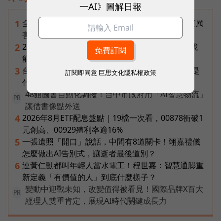
一AI》圖解日報
全台最大全聯首日業績破百萬，蔡篤昌：還會有更厲
1
害的大型店！為何把餐廳健身房都搬上樓？
2026普發一萬最新進度｜國民支援金通過了嗎？我
2
能領嗎？地方發錢大盤點
台達電第二曲線盤點：「不發火的發電機」SOFC是
3
訂閱即同意
巨思文化隱私權政策
什麼？AI機器人、微電網、氫電池都它的局
48館圖書自動化調撥！台中市政府用「AI智慧物流」
PR
讓借書像點外送
2026年8月ETF配息盤點｜19檔一次看，00878衝破1
4
元創高、00929殖利率逾16%
一張遺照「開口」說話，中間有8道關卡！翊嘉禮儀
5
怎麼做出AI告別式，讓逝者最後道別？
連黃仁勳都叫年輕人當水電工！程世嘉：智慧通膨重
6
新定義「有價值的人」到底什麼樣子？
變動中迎戰未知，改變值得被看見！國際品牌X百大
PR
經理人雙重肯定，展現AI時代關鍵成長力