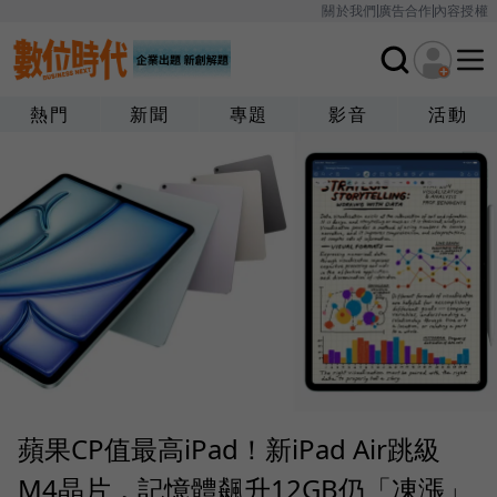
關於我們
廣告合作
內容授權
熱門
新聞
專題
影音
活動
蘋果CP值最高iPad！新iPad Air跳級
M4晶片，記憶體飆升12GB仍「凍漲」