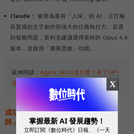
Claude：
被譽為最有「人味」的 AI，主打極
具質感的文字創作與強大的任務執行力。若遇
到複雜問題，莫利克建議選擇當時的 Opus 4.6
版本，並啟用「擴展思維」功能。
延伸閱讀：
Agent Skills是什麼？有了GPT
X
或Gem，還需要Skill嗎？
成功工作者將 AI 視為「初級分析
掌握最新 AI 發展趨勢！
師」，而非搜尋引擎
立即訂閱《數位時代》日報、《一天