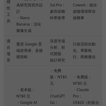
標
為研究與寫作設
Sol Pro：
Cowork：能在
性
計
參與前瞻
虛擬環境幫你
工
・Nano
科學推導
做雜事
具
Banana：頂尖
圖像生成
適
深度市場
重度 Google 雲
行政流程自動
合
分析、程
端使用者、多媒
化、專案執
場
式開發、
體剪輯
行、商務書信
景
統計研究
・免費
版：NT$0
・免費版：
元
NT$0 元
・基本版：
・
・Claude
NT$0 元
ChatGPT
Pro：
・Google AI
Go：
US$20（約新台