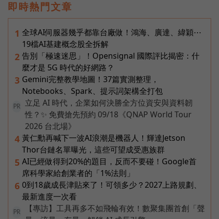
即時熱門文章
全球AI伺服器幾乎都靠台廠做！鴻海、廣達、緯穎⋯
1
19檔AI基建概念股全拆解
告別「極速迷思」！Opensignal 國際評比揭密：什
2
麼才是 5G 時代的好網路？
Gemini完整教學地圖！37篇實測整理，
3
Notebooks、Spark、提示詞架構全打包
立足 AI 時代，企業如何決勝全方位資安與資料韌
PR
性？✨ 免費搶先預約 09/18《QNAP World Tour
2026 台北場》
黃仁勳再喊下一波AI浪潮是機器人！輝達Jetson
4
Thor台鏈名單曝光，這些可望成受惠族群
AI已經做得到20%的題目，反而不要碰！Google首
5
席科學家給創業者的「1%法則」
0到18歲成長津貼來了！可領多少？2027上路規劃、
6
最新進度一次看
【專訪】工具再多不如飛輪有效！數聚集團首創「聲
PR