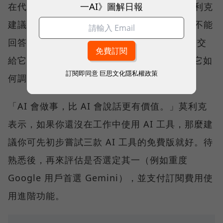
一AI》圖解日報
在代理時代，與 AI 協作的思維必須轉變。莫利克
建議，不要只是把 AI 當成搜尋引擎測試它能不能
回答問題，而是要將它視為「初級分析師」，交
給它一個具備 SOP 的任務，並在過程中觀察它如
訂閱即同意
巨思文化隱私權政策
何調用工具。
「AI 會做事，比 AI 會說話更有價值。」莫利克
表示，如果你還沒在工作中使用 AI 工具，那麼建
議你可先初步嘗試三款 AI 工具的免費版就好。待
熟悉後，再來評估是否選定其一（例如重度
Google 用戶首選 Gemini），並支付訂閱費用使
用進階功能。