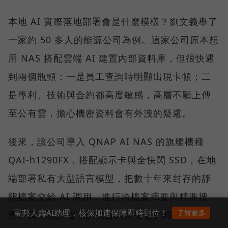
本地 AI 實際落地部署會是什麼模樣？劉文義舉了
一家約 50 多人的能源公司為例。這家公司原本想
用 NAS 搭配雲端 AI 建置內部資料庫，但很快遇
到兩個瓶頸：一是員工查詢時明顯出現卡頓；二
是專利、技術與合約都高度敏感，高層不願上傳
至公有雲，擔心機密資料會有外洩的疑慮。
後來，該公司導入 QNAP AI NAS 的旗艦機種
QAI-h1290FX，搭配顯示卡與全快閃 SSD，在地
端部署私有大型語言模型，把數十年來封存的靜
態檔案交給 AI 調用，進行跨檔案摘要與精準搜
富邦人壽AI助理，核保加速保障即時到位！
了解更多
尋。員工因此省下翻找合約與報告的時間，核心