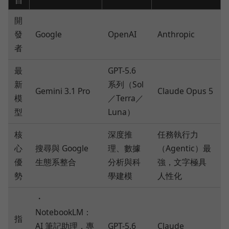
目
開
發
Google
OpenAI
Anthropic
者
最
GPT-5.6
新
系列（Sol
Gemini 3.1 Pro
Claude Opus 5
模
／Terra／
型
Luna）
核
深度推
任務執行力
心
搜尋與 Google
理、數據
（Agentic）最
優
生態系整合
分析與科
強，文字極具
勢
學建模
人性化
・
NotebookLM：
指
AI 筆記助理，專
GPT-5.6
Claude