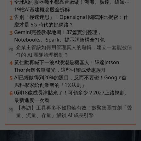
全球AI伺服器幾乎都靠台廠做！鴻海、廣達、緯穎⋯
1
19檔AI基建概念股全拆解
告別「極速迷思」！Opensignal 國際評比揭密：什
2
麼才是 5G 時代的好網路？
Gemini完整教學地圖！37篇實測整理，
3
Notebooks、Spark、提示詞架構全打包
企業主管該如何用管理真人的邏輯，建立一套能被信
PR
任的 AI 團隊治理機制？
黃仁勳再喊下一波AI浪潮是機器人！輝達Jetson
4
Thor台鏈名單曝光，這些可望成受惠族群
AI已經做得到20%的題目，反而不要碰！Google首
5
席科學家給創業者的「1%法則」
0到18歲成長津貼來了！可領多少？2027上路規劃、
6
最新進度一次看
【專訪】工具再多不如飛輪有效！數聚集團首創「聲
PR
量、流量、存量」解鎖 AI 成長引擎