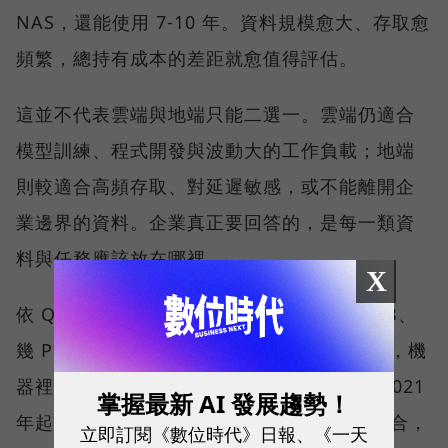
NAS，還能使用 7-10 年。資料規模愈大、存取愈
頻繁，總持有成本的差距就愈值得評估。
這並不代表雲端與地端只能二選一。雲端仍適合
模型訓練、程式開發與波動大的工作負載；地端
則較適合高頻存取、對延遲敏感，或不能離開企
業邊界的資料。企業真正要回答的，是每一類資
料與任務應該放在哪裡。
X
依 QNAP 觀察，客戶過去關心的是需要幾 TB、
幾 PB，或備份速度有多快；現在更常問的是，機
器裡的資料要如何被 AI 活用。QNAP 也從 2021
掌握最新 AI 發展趨勢！
年起，把公司發展定調在 AI 與高速網路的融合，
立即訂閱《數位時代》日報、《一天