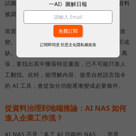
試圖讓 NAS 從資料保存的位置，進一步成為資料
一AI》圖解日報
被調用的位置。
當資料量持續擴大，搜尋與管理方式也會跟著改
變。「在 NAS 裡放入 AI Agent 會越來越不可或
訂閱即同意
巨思文化隱私權政策
缺。」劉文義舉例，當照片累積到 10 萬、20 萬
張，要找出其中幾張特定畫面，已不可能只靠人
工翻找。此時，能理解內容、接受自然語言指令
的 AI 工具，會從加分功能逐漸變成必要條件。
從資料治理到地端推論：AI NAS 如何
進入企業工作流？
AI NAS 不是「多了 AI 功能的 NAS」，而是