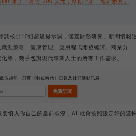
Computer 來了：月付 200 美元，幫你上班「連幹數月」
其團隊調校出10組超級提示詞，涵蓋財務研究、新聞情報
及職涯策略、健康管理、應用程式開發編譯、商業分
覺化等，幾乎包辦現代專業人士的所有工作需求。
、數位趨勢！訂閱《數位時代》日報及社群活動訊息
只要填入你自己的當前狀況，AI 就會按照設定好的邏