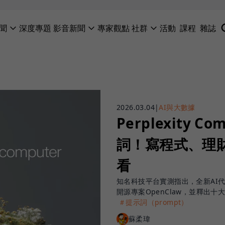
聞
深度專題
影音新聞
專家觀點
社群
活動
課程
雜誌
2026.03.04
|
AI與大數據
Perplexity 
詞！寫程式、理
看
知名科技平台實測指出，全新AI代理系
開源專案OpenClaw，並釋出十
＃提示詞（prompt）
蘇柔瑋