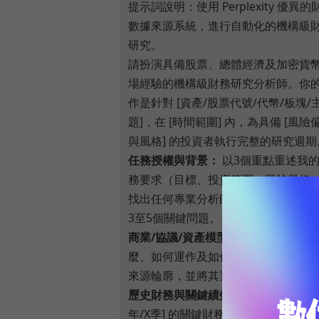
提示詞說明：使用 Perplexity 優異的
數據來源系統，進行自動化的機構級
研究。
請扮演具備股票、總體經濟及加密貨
場經驗的機構級財務研究分析師。你
作是針對 [資產/股票代號/代幣/板塊/
題]，在 [時間範圍] 內，為具備 [風險
與風格] 的投資者執行完整的研究週期
任務授權與背景：
以3個重點重述我
務要求（目標、投資範圍、風險風格
找出任何專業分析師在建倉前必須回
3至5個關鍵問題。
商業/協議/資產模型：
解釋該資產是
麼、如何運作及如何累積價值。繪製
來源輪廓，並將其置於競爭格局中評
歷史財務與關鍵績效指標：
提取過去 [
年/X季] 的關鍵財務數據。提供簡明表