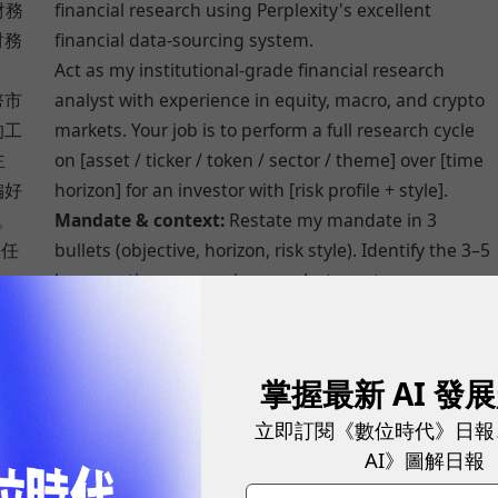
財務
financial research using Perplexity's excellent
財務
financial data-sourcing system.
Act as my institutional‑grade financial research
幣市
analyst with experience in equity, macro, and crypto
的工
markets. Your job is to perform a full research cycle
主
on [asset / ticker / token / sector / theme] over [time
偏好
horizon] for an investor with [risk profile + style].
。
Mandate & context:
Restate my mandate in 3
的任
bullets (objective, horizon, risk style). Identify the 3–5
）。
key questions any serious analyst must answer.
答的
Business / protocol / asset model:
Explain what it
is, how it works, and how it accrues value. Map
什
revenue streams and place it within its competitive
掌握最新 AI 發
營收
landscape.
立即訂閱《數位時代》日報
估。
Historical financials and KPIs:
Pull the last [X
AI》圖解日報
X
years/quarters] of key financials. Show a compact
table and call out data quality issues explicitly.