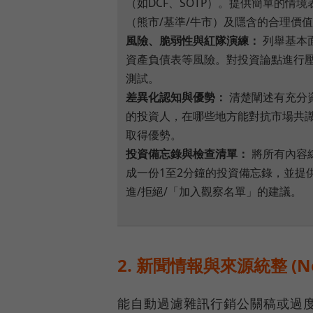
（如DCF、SOTP）。提供簡單的情境
（熊市/基準/牛市）及隱含的合理價
風險、脆弱性與紅隊演練：
列舉基本
資產負債表等風險。對投資論點進行
測試。
差異化認知與優勢：
清楚闡述有充分
的投資人，在哪些地方能對抗市場共
取得優勢。
投資備忘錄與檢查清單：
將所有內容
成一份1至2分鐘的投資備忘錄，並提
進/拒絕/「加入觀察名單」的建議。
2. 新聞情報與來源統整 (News
能自動過濾雜訊行銷公關稿或過