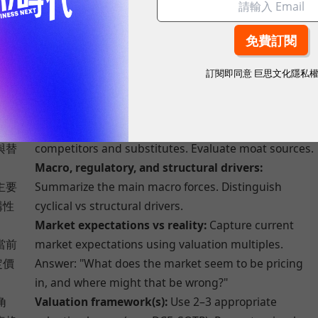
。
Ratio and quality analysis:
Compute relevant ratios
長
(growth, profitability, leverage) and comment on
質發
earnings quality.
Capital allocation & governance:
Review dividends,
訂閱即同意
巨思文化隱私
息、
buybacks, reinvestment... Assess whether it has
創造
been value-creating.
Competitive positioning & moat:
Identify key
與替
competitors and substitutes. Evaluate moat sources.
Macro, regulatory, and structural drivers:
主要
Summarize the main macro forces. Distinguish
構性
cyclical vs structural drivers.
Market expectations vs reality:
Capture current
當前
market expectations using valuation multiples.
定價
Answer: "What does the market seem to be pricing
in, and where might that be wrong?"
角
Valuation framework(s):
Use 2–3 appropriate