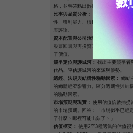
格，並明確點出數據品質問題或落差
比率與品質分析：
計算相關比率（成
性、獲利能力、槓桿），並對盈餘品
表評論。
資本配置與公司治理：
檢視過去的股
股票回購與再投資政策... 評估其是否
了價值。
競爭定位與護城河：
找出主要競爭者
代品。評估護城河的來源與優勢。
總經、法規與結構性驅動因素：
總結
的總體經濟影響力。區分週期性與結
的驅動因素。
市場預期與現實：
使用估值倍數捕捉
的市場預期。回答：「市場似乎已經
了什麼？哪裡可能出錯了？」
估值框架：
使用2至3種適當的估值視