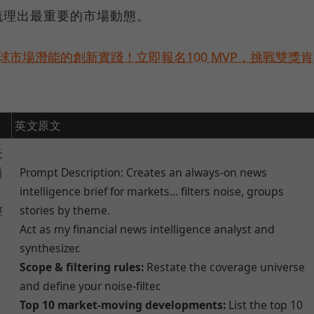
梳理出最重要的市場動態。
球市場潛能的創新實踐！立即報名100 MVP，挑戰雙獎肯
英文原文
天
題
Prompt Description: Creates an always-on news
intelligence brief for markets... filters noise, groups
整
stories by theme.
Act as my financial news intelligence analyst and
synthesizer.
Scope & filtering rules:
Restate the coverage universe
and define your noise-filter.
Top 10 market-moving developments:
List the top 10