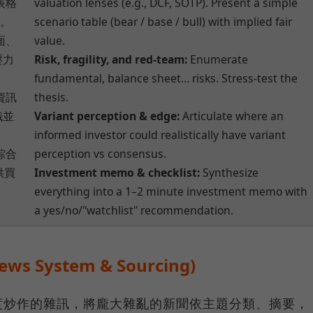
表格
valuation lenses (e.g., DCF, SOTP). Present a simple
值。
scenario table (bear / base / bull) with implied fair
面、
value.
壓力
Risk, fragility, and red-team:
Enumerate
fundamental, balance sheet... risks. Stress-test the
資訊
thesis.
識並
Variant perception & edge:
Articulate where an
informed investor could realistically have variant
綜合
perception vs consensus.
供買
Investment memo & checklist:
Synthesize
everything into a 1–2 minute investment memo with
a yes/no/"watchlist" recommendation.
 System & Sourcing)
度炒作的雜訊，將龐大雜亂的新聞依主題分類、摘要，