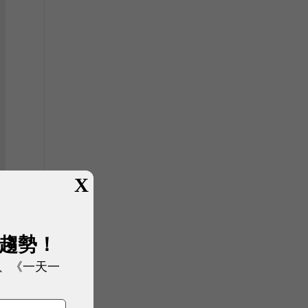
X
展趨勢！
、《一天一