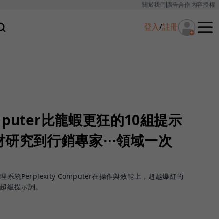
關於我們
廣告合作
內容授權
登入
/
註冊
Computer比龍蝦更狂的10組提示
財研究到行銷專家⋯領域一次
統Perplexity Computer在操作與效能上，超越爆紅的
大超級提示詞。