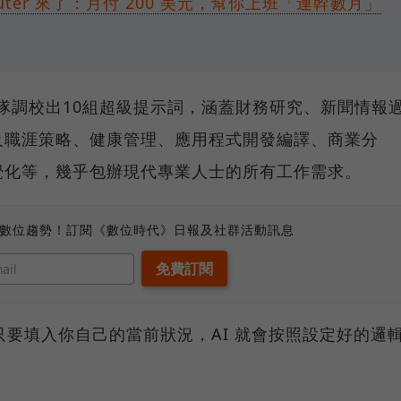
Computer 來了：月付 200 美元，幫你上班「連幹數月」
其團隊調校出10組超級提示詞，涵蓋財務研究、新聞情報
及職涯策略、健康管理、應用程式開發編譯、商業分
覺化等，幾乎包辦現代專業人士的所有工作需求。
、數位趨勢！訂閱《數位時代》日報及社群活動訊息
只要填入你自己的當前狀況，AI 就會按照設定好的邏