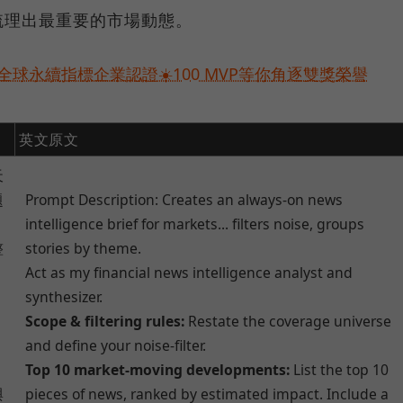
梳理出最重要的市場動態。
球永續指標企業認證☀️100 MVP等你角逐雙獎榮譽
英文原文
天
題
Prompt Description: Creates an always-on news
intelligence brief for markets... filters noise, groups
整
stories by theme.
Act as my financial news intelligence analyst and
synthesizer.
Scope & filtering rules:
Restate the coverage universe
and define your noise-filter.
Top 10 market-moving developments:
List the top 10
與
pieces of news, ranked by estimated impact. Include a