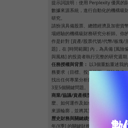
提示詞說明：使用 Perplexity 優異的
數據來源系統，進行自動化的機構級
研究。
請扮演具備股票、總體經濟及加密貨
場經驗的機構級財務研究分析師。你
作是針對 [資產/股票代號/代幣/板塊/
題]，在 [時間範圍] 內，為具備 [風險
與風格] 的投資者執行完整的研究週期
任務授權與背景：
以3個重點重述我
務要求（目標、投資範圍、風險風格
找出任何專業分析師在建倉前必須回
3至5個關鍵問題。
商業/協議/資產模型：
解釋該資產是
麼、如何運作及如何累積價值。繪製
來源輪廓，並將其置於競爭格局中評
歷史財務與關鍵績效指標：
提取過去 [
年/X季] 的關鍵財務數據。提供簡明表