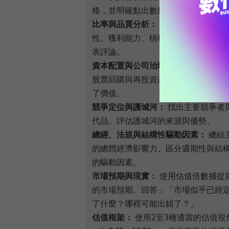
格，並明確點出數據品質問題或落差
比率與品質分析：
計算相關比率（成
性、獲利能力、槓桿），並對盈餘品
表評論。
資本配置與公司治理：
檢視過去的股
股票回購與再投資政策... 評估其是否
了價值。
競爭定位與護城河：
找出主要競爭者
代品。評估護城河的來源與優勢。
總經、法規與結構性驅動因素：
總結
的總體經濟影響力。區分週期性與結
的驅動因素。
市場預期與現實：
使用估值倍數捕捉
的市場預期。回答：「市場似乎已經
了什麼？哪裡可能出錯了？」
估值框架：
使用2至3種適當的估值視