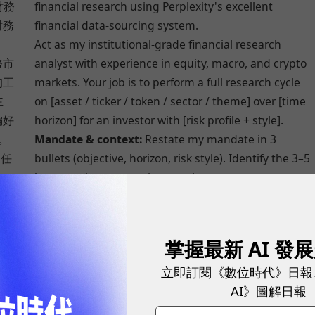
財務
financial research using Perplexity's excellent
財務
financial data-sourcing system.
Act as my institutional‑grade financial research
幣市
analyst with experience in equity, macro, and crypto
的工
markets. Your job is to perform a full research cycle
主
on [asset / ticker / token / sector / theme] over [time
偏好
horizon] for an investor with [risk profile + style].
。
Mandate & context:
Restate my mandate in 3
的任
bullets (objective, horizon, risk style). Identify the 3–5
）。
key questions any serious analyst must answer.
答的
Business / protocol / asset model:
Explain what it
is, how it works, and how it accrues value. Map
什
revenue streams and place it within its competitive
掌握最新 AI 發
營收
landscape.
立即訂閱《數位時代》日報
估。
Historical financials and KPIs:
Pull the last [X
AI》圖解日報
X
years/quarters] of key financials. Show a compact
table and call out data quality issues explicitly.