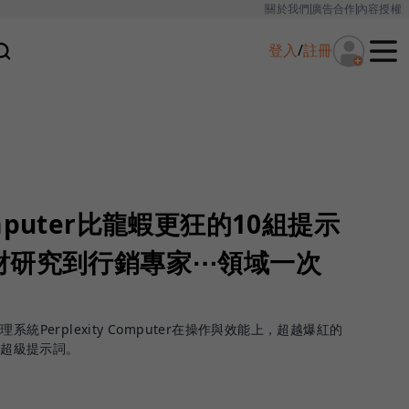
關於我們
廣告合作
內容授權
登入
/
註冊
Computer比龍蝦更狂的10組提示
財研究到行銷專家⋯領域一次
統Perplexity Computer在操作與效能上，超越爆紅的
大超級提示詞。