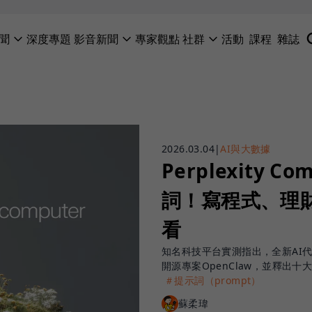
聞
深度專題
影音新聞
專家觀點
社群
活動
課程
雜誌
2026.03.04
|
AI與大數據
Perplexity 
詞！寫程式、理
看
知名科技平台實測指出，全新AI代理系
開源專案OpenClaw，並釋出十
＃提示詞（prompt）
蘇柔瑋