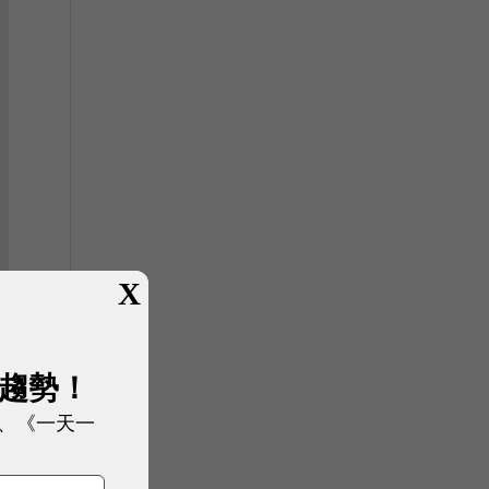
X
展趨勢！
、《一天一