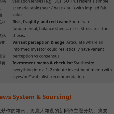
表格
valuation lenses (e.g., DCF, SOTP). Present a simple
值。
scenario table (bear / base / bull) with implied fair
面、
value.
壓力
Risk, fragility, and red-team:
Enumerate
fundamental, balance sheet... risks. Stress-test the
資訊
thesis.
識並
Variant perception & edge:
Articulate where an
informed investor could realistically have variant
綜合
perception vs consensus.
供買
Investment memo & checklist:
Synthesize
everything into a 1–2 minute investment memo with
a yes/no/"watchlist" recommendation.
 System & Sourcing)
度炒作的雜訊，將龐大雜亂的新聞依主題分類、摘要，