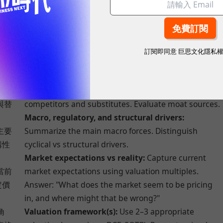
。
Ratio and quality analysis:
Compute relevant ratios
長
(growth, profitability, leverage) and comment on
質發
earnings quality.
Capital allocation & governance:
Review dividends,
訂閱即同意
巨思文化隱私
息、
buybacks, reinvestment... Assess whether it has
創造
been value-creating.
Competitive positioning & moat:
Identify key
與替
competitors and substitutes. Evaluate moat sources.
Macro, regulatory, and structural drivers:
主要
Summarize the main macro forces. Distinguish
構性
cyclical vs structural drivers.
Market expectations vs reality:
Capture current
當前
market expectations using valuation multiples.
定價
Answer: "What does the market seem to be pricing
in, and where might that be wrong?"
角
Valuation framework(s):
Use 2–3 appropriate