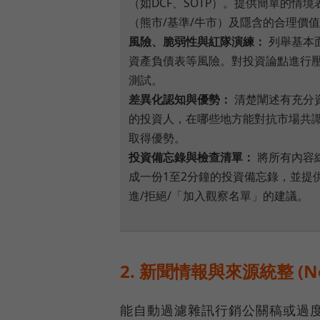
（如DCF、SOTP）。提供簡單的情境
（熊市/基準/牛市）及隱含的合理價
風險、脆弱性與紅隊演練：
列舉基本
資產負債表等風險。對投資論點進行
測試。
差異化認知與優勢：
清楚闡述有充分
的投資人，在哪些地方能對抗市場共
取得優勢。
投資備忘錄與檢查清單：
將所有內容
成一份1至2分鐘的投資備忘錄，並提
進/拒絕/「加入觀察名單」的建議。
2. 新聞情報與來源統整 (News
能自動過濾雜訊行銷公關稿或過