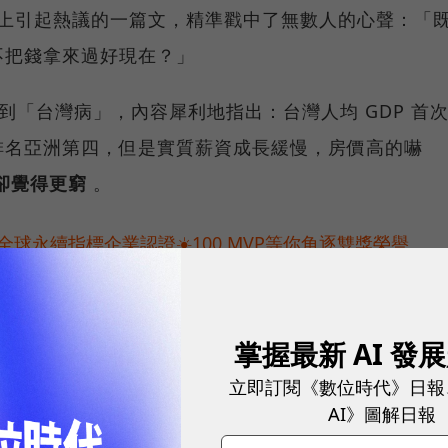
d 上引起熱議的一篇文，精準戳中了無數人的心聲：「
不把錢拿來過好現在？」
提到「台灣病」，內容犀利地指出：台灣人均 GDP 首
排名亞洲第四，但是實質薪資成長緩慢，房價高的嚇
卻覺得更窮
。
球永續指標企業認證☀️100 MVP等你角逐雙獎榮譽
什麼？《經濟學人》點名4大失衡現況：誰把新台幣縮
掌握最新 AI 發
]
立即訂閱《數位時代》日報
AI》圖解日報
從 20 年前的 6.4，飆升到現在的 16.4，比倫敦