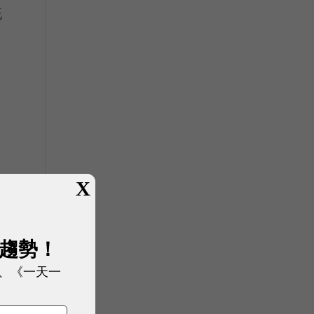
既
次
X
展趨勢！
、《一天一