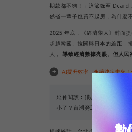
期款都不夠！」這節錄至 Dcar
然省一輩子也買不起房，為什麼
2025 年底，《經濟學人》封面
超越韓國、拉開與日本的差距，
人，
導致經濟數據亮眼、但人民
➜
AI提升效率，永續決定未來！全
延伸閱讀：[觀點｜台灣病是
小了？台灣勞工為誰窮忙？][1
根據統計，台北市的房價所得比，已經