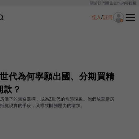
關於我們
廣告合作
內容授權
登入
/
註冊
Z世代為何寧願出國、分期買精
期款？
房價下的無奈選擇，成為Z世代的常態現象。他們放棄購房
是抵抗現實的手段，又導致財務壓力的增加。