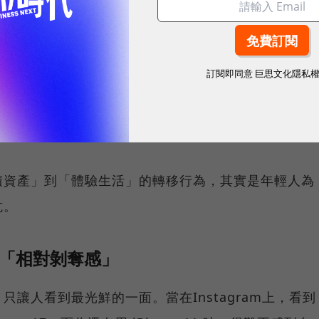
也就是說，在現行的薪資結構下，一個普通上班族必須不吃
到一個容身之處。
訂閱即同意
巨思文化隱私
。當目標從「努力就能買房」變成「就算省下一輩子的
，年輕人開始將目光從遙不可及的房產，轉向還消費得
積資產」到「體驗生活」的轉移行為，其實是年輕人為
抗。
的「相對剝奪感」
讓人看到最光鮮的一面。當在Instagram上，看到