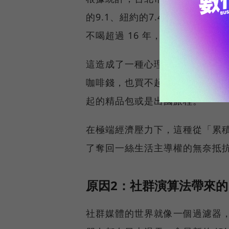
的9.1、紐約的7.4還要高。
不喝超過 16 年，才能在台北買
這造成了一種心理上的「斷裂」
咖啡錢，也買不起一間廁所」時
起的精品包或是出國旅程。
在極端經濟壓力下，這種從「累
了奪回一絲生活主導權的無奈抵
原因2：社群演算法帶來
社群媒體的世界就像一個過濾器，只