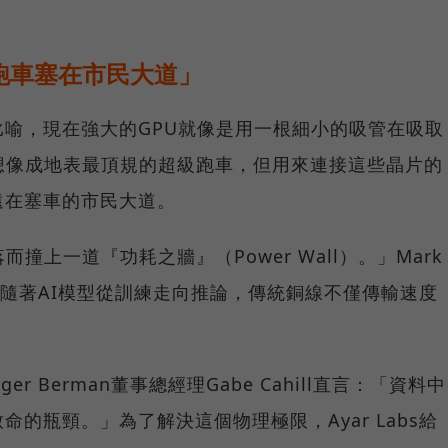
跑車塞在市民大道」
nger曾比喻，現在強大的GPU就像是用一根細小的吸管在吸取
想像成地表最頂規的超級跑車，但用來連接這些晶片的
遠在塞車的市民大道。
撞上一道『功耗之牆』（Power Wall）。」Mark
。隨著AI模型從訓練走向推論，傳統銅線不僅傳輸速度
er Berman董事總經理Gabe Cahill直言：「資料中
的瓶頸。」為了解決這個物理極限，Ayar Labs給