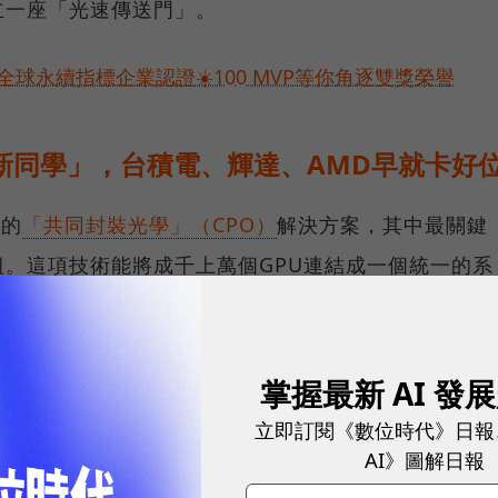
立一座「光速傳送門」。
球永續指標企業認證☀️100 MVP等你角逐雙獎榮譽
新同學」，台積電、輝達、AMD早就卡好
發的
「共同封裝光學」（CPO）
解決方案，其中最關鍵
。這項技術能將成千上萬個GPU連結成一個統一的系
的物理限制，且其設計採用了標準規格，能與現有加速
。
掌握最新 AI 發
一輪重金買票進場的原因。
立即訂閱《數位時代》日報
AI》圖解日報
IA與AMD Ventures，聯發科與世芯作為「新同