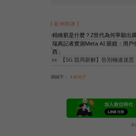
延伸閱讀
精緻窮是什麼？Z世代為何寧願出
●
瑞典記者實測Meta AI 眼鏡
●
西」
【5G 競局新解】告別極速迷
關鍵字：
＃矽光子
本