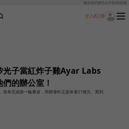
關於我們
廣告合作
內容授權
登入
/
註冊
子當紅炸子雞Ayar Labs
他們的辦公室！
abs，宣布完成新一輪募資，而聯發科正是捧著27億元、買到