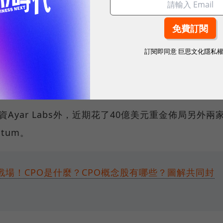
ASIC）商機。正如Neuberger Berman所強調
Ayar Labs在客製化ASIC設計生態系中的戰略結
訂閱即同意
巨思文化隱私
低功耗的晶片時，手握Ayar Labs光學技術奧援的聯
可能的王牌可以使用。
資Ayar Labs外，近期花了40億美元重金佈局另外兩
ntum。
戰場！CPO是什麼？CPO概念股有哪些？圖解共同封