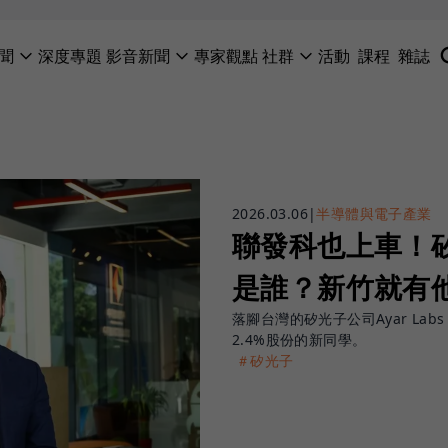
聞
深度專題
影音新聞
專家觀點
社群
活動
課程
雜誌
2026.03.06
|
半導體與電子產業
聯發科也上車！矽光
是誰？新竹就有
落腳台灣的矽光子公司Ayar L
2.4%股份的新同學。
＃矽光子