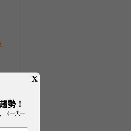
位
X
展趨勢！
、《一天一