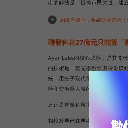
出的解法是：拆掉市民大道，建
➜
AI提升效率，永續決定未來！全
聯發科花27億元只能算「
Ayar Labs的核心武器，是其開
的技術是一套光學引擎與雷射模組
統，用光子取代電子，顛覆銅線
器和交換器大廠的設計無縫整合
這正是聯發科與世芯-KY會在這
相較於早已在早期輪次卡位的NVID