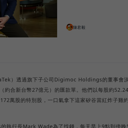
陳君毅
aTek）透過旗下子公司Digimoc Holdings的董事會
元（約合新台幣27億元）的匯款單。他們以每股約52.2
bs逾172萬股的特別股，一口氣拿下這家矽谷當紅炸子雞
bs的執行長Mark Wade為了找錢，每天早上9點到傍晚