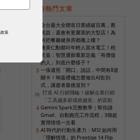
即時熱門文章
全台最大全聯首日業績破百萬，蔡
1
篤昌：還會有更厲害的大型店！為
權政策
何把餐廳健身房都搬上樓？
連黃仁勳都叫年輕人當水電工！程
2
世嘉：智慧通膨重新定義「有價值
的人」到底什麼樣子？
一張遺照「開口」說話，中間有8道
3
家
關卡！翊嘉禮儀怎麼做出AI告別
式，讓逝者最後道別？
打造 AI 行銷飛輪！破解企業行銷
PR
「工具越多卻成效越差」的盲點
Gemini Spark完整教學｜幫你讀
4
Gmail、自動跑完工作流程，3個超
實用情境一次看
AI 時代的行動生產力：MSI 如何用
5
「理解情境」的 Prestige 14 Flip