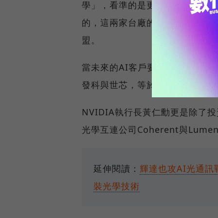
學」，看準的是更龐大的客製化晶片（
的，這兩家台廠的加入，進一步強化了
盟。
當未來的AI客戶要求更低延遲、更
發科與世芯，等於手上還有一張
NVIDIA執行長黃仁勳更是除了投
光學互連公司Coherent與Lume
延伸閱讀：
輝達也攻AI光通訊
裝光學技術