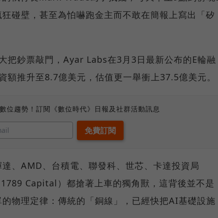
瘋狂碰壁，甚至為怕嚇跑金主而不敢在簡報上寫出「矽
鈔票敲門，Ayar Labs在3月3日最新公布的E輪融
額推升至8.7億美元，估值更一舉衝上37.5億美元。
、數位趨勢！訂閱《數位時代》日報及社群活動訊息
達、AMD、台積電、聯發科、世芯、卡達投資局
789 Capital）都搶著上車的獨角獸，這背後並不是
的物理定律：傳統的「銅線」，已經快把AI基礎設施