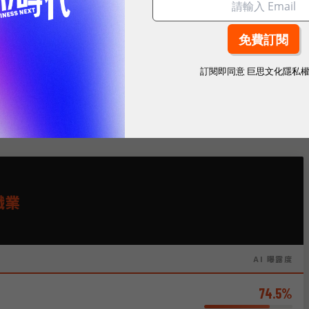
者對就業的直接衝擊更大。
勞工
訂閱即同意
巨思文化隱私
的職業依序如下：