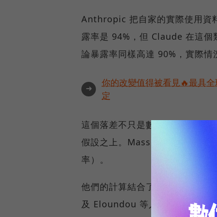
Anthropic 把自家的實際
露率是 94%，但 Claude 
論暴露率同樣高達 90%，實際情
你的改變值得被看見🔥最具全
➜
定
這個落差不只是數字問題，它意
假設之上。Massenkoff 和 McC
率）。
他們的計算結合了 O*NET 職業任務
及 Eloundou 等人的理論評