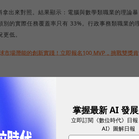
使用資料拿出來對照。結果顯示：電腦與數學類職業的理論暴
在這個類別的實際任務覆蓋率只有 33%。行政事務類職業的
況更低。
球市場潛能的創新實踐！立即報名100 MVP，挑戰雙獎肯
味著過去三年的大量預測，是建立在一個從未被驗證的
rory 將此稱為「Observed Exposure」（實際暴露
掌握最新 AI 發
資料庫、Anthropic 自身的 Claude 使用資料，以
立即訂閱《數位時代》日報
AI》圖解日報
分，並在加權時讓自動化使用（API 流程）的權重是輔助使