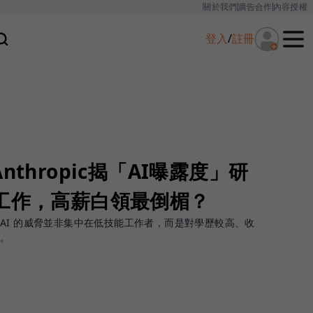
關於我們
廣告合作
內容授權
登入
/
註冊
nthropic揭「AI曝露度」研
險工作，高薪白領最倒楣？
AI 的威脅並非集中在低技能工作者，而是對學歷較高、收
響。