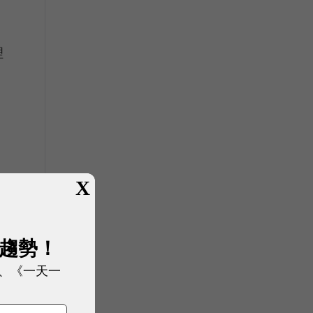
理
X
展趨勢！
、《一天一