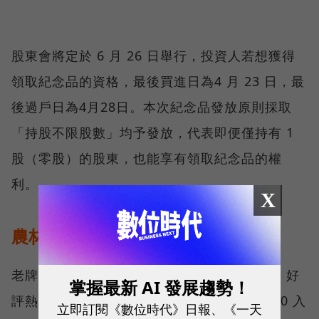
股東會將定於 6 月 26 日舉行，投資人若想獲得
領取紀念品的資格，最後買進日為4 月 23 日，最
後過戶日為4月28日。本次紀念品發放原則採取
「持股不限股數」均予發放，代表即便僅持有 1
股（零股）的股東，也能享有領取紀念品的權
利。
X
農林〉日月紅茶茶包
老牌茶廠農林（2913）延續去年「澄韻紅茶」好
掌握最新 AI 發展趨勢！
評熱度，今年將發放「日月紅茶 2.4 公克 * 20 入
立即訂閱《數位時代》日報、《一天