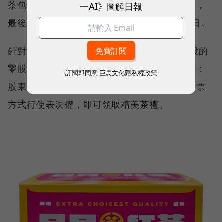
茶包」一盒，並預定於 6 月 11 日召開股東會，
一AI》圖解日報
最後過戶日為4月13日，最後買進日為4月10日。
針對發放門檻，農林表示，持股未滿 1,000 股的
零股股東仍保有領取權利，但須滿足特定條件：
訂閱即同意
巨思文化隱私權政策
股東必須親自出席股東常會，或是透過電子投票
方式行使表決權，即可領取精美茶禮。