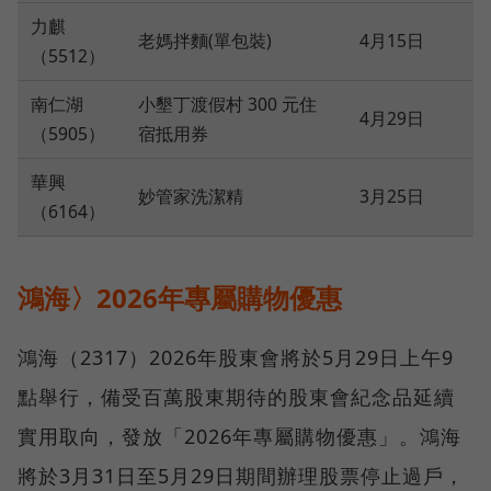
力麒
老媽拌麵(單包裝)
4月15日
（5512）
南仁湖
小墾丁渡假村 300 元住
4月29日
（5905）
宿抵用券
華興
妙管家洗潔精
3月25日
（6164）
鴻海〉2026年專屬購物優惠
鴻海（2317）2026年股東會將於5月29日上午9
點舉行，備受百萬股東期待的股東會紀念品延續
實用取向，發放「2026年專屬購物優惠」。鴻海
將於3月31日至5月29日期間辦理股票停止過戶，