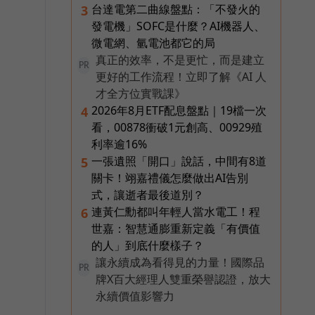
台達電第二曲線盤點：「不發火的
3
發電機」SOFC是什麼？AI機器人、
微電網、氫電池都它的局
真正的效率，不是更忙，而是建立
PR
更好的工作流程！立即了解《AI 人
才全方位實戰課》
2026年8月ETF配息盤點｜19檔一次
4
看，00878衝破1元創高、00929殖
利率逾16%
一張遺照「開口」說話，中間有8道
5
關卡！翊嘉禮儀怎麼做出AI告別
式，讓逝者最後道別？
連黃仁勳都叫年輕人當水電工！程
6
世嘉：智慧通膨重新定義「有價值
9
的人」到底什麼樣子？
讓永續成為看得見的力量！國際品
PR
牌X百大經理人雙重榮譽認證，放大
永續價值影響力