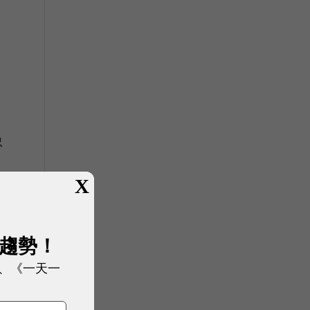
忠
X
展趨勢！
、《一天一