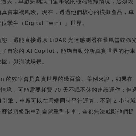
。過去，車廠要測試自駕系統的極端邊緣情境，必須燒
的真實車禍風險。現在，透過他們核心的模擬產品，車
生（Digital Twin）」世界。
，還能直接還原 LiDAR 光達感測器在暴風雪或強
自家的 AI Copilot，能夠自動分析真實世界的行車
數據」與測試場景。
uition 的效率會是真實世界的幾百倍。舉例來說，如果在
自駕情境，可能需要耗費 70 天不眠不休的連續運作；但
 的雲端模擬引擎，車廠可以在雲端同時平行運算，不到 2 小時就
什麼從頂級跑車到自駕重型卡車，全都無法戒斷他們提