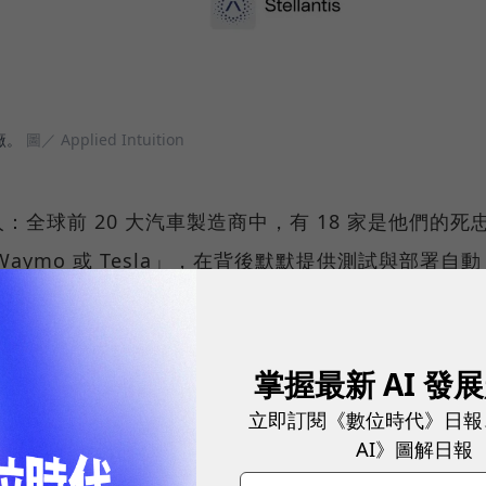
車廠。
圖／ Applied Intuition
全球前 20 大汽車製造商中，有 18 家是他們的死
ymo 或 Tesla」，在背後默默提供測試與部署自動
on 到底在賣什麼技術？
掌握最新 AI 發
立即訂閱《數位時代》日報
AI》圖解日報