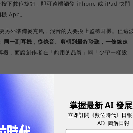
數位旋鈕，即可遠端觸發 iPhone 或 iPad 快門
 App。
 的人要另外準備麥克風，混音的人要換上監聽耳機。但這
：
同一副耳機，從錄音、剪輯到最終聆聽，一條線走
耳機，而讓創作者在「夠用的品質」與「少帶一樣設
球市場潛能的創新實踐！立即報名100 MVP，挑戰雙獎肯
掌握最新 AI 發
2 音訊升級一次盤點
立即訂閱《數位時代》日報
AI》圖解日報