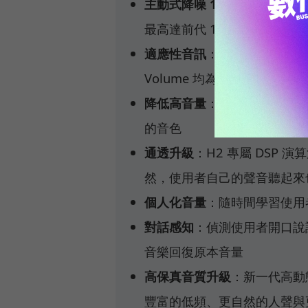
主動式降噪 1.5 倍
：H2 搭
最高達前代 1.5 倍
適應性音訊
：依環境自動調節降噪強度
Volume 均為其子功能
降低高音量
：偵測到施工聲、
的音色
通透升級
：H2 專屬 DSP
然，使用者自己的聲音聽起來
個人化音量
：隨時間學習使用
對話感知
：偵測使用者開口說
音樂回復原本音量
高保真音質升級
：新一代高動
豐富的低頻、更自然的人聲與