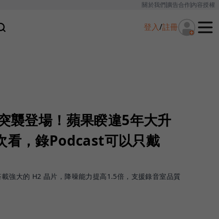
關於我們
廣告合作
內容授權
登入
/
註冊
x 2 突襲登場！蘋果睽違5年大升
看，錄Podcast可以只戴
 2，搭載強大的 H2 晶片，降噪能力提高1.5倍，支援錄音室品質