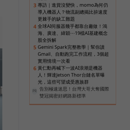
專訪｜進貨沒變快，momo為何仍
3
導入機器人？物流副總揭比拚速度
更棘手的缺工難題
全球AI伺服器幾乎都靠台廠做！鴻
4
海、廣達、緯穎⋯19檔AI基建概念
股全拆解
Gemini Spark完整教學｜幫你讀
5
Gmail、自動跑完工作流程，3個超
實用情境一次看
黃仁勳再喊下一波AI浪潮是機器
6
人！輝達Jetson Thor台鏈名單曝
光，這些可望成受惠族群
告別極速迷思！台灣大哥大奪國際
PR
雙冠揭密好網路新標準