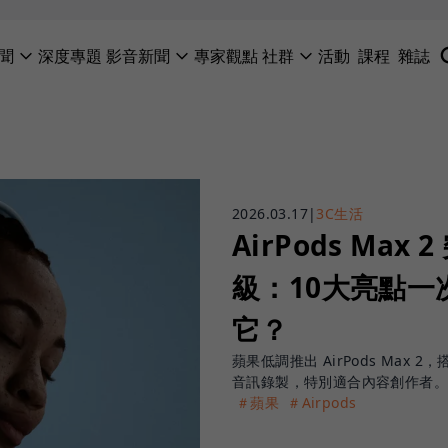
聞
深度專題
影音新聞
專家觀點
社群
活動
課程
雜誌
2026.03.17
|
3C生活
AirPods Ma
級：10大亮點一次
它？
蘋果低調推出 AirPods Max
音訊錄製，特別適合內容創作者。
＃蘋果
＃Airpods