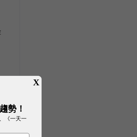
波
X
展趨勢！
、《一天一