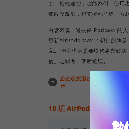
以「相機遙控」功能為例，使用者按下
或啟停錄影，也支援部分第三方相機
白話來說，過去錄 Podcast
更新AirPods Max 2 想打的牌是
完。
但它也不是要取代專業監聽
備」之間有一個新選項。
你的改變值得被看見🔥最具全
➜
定
10 項 AirPods Max 