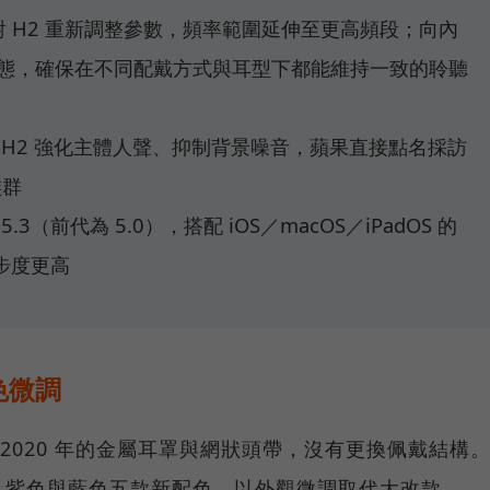
對 H2 重新調整參數，頻率範圍延伸至更高頻段；向內
態，確保在不同配戴方式與耳型下都能維持一致的聆聽
 H2 強化主體人聲、抑制背景噪音，蘋果直接點名採訪
族群
.3（前代為 5.0），搭配 iOS／macOS／iPadOS 的
同步度更高
色微調
保留了 2020 年的金屬耳罩與網狀頭帶，沒有更換佩戴結構
、紫色與藍色五款新配色，以外觀微調取代大改款。