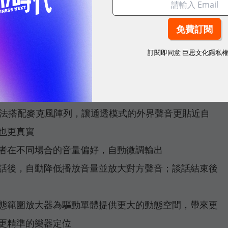
配全新運算音訊演算法，主動偵測並抵消外部噪音，效果
，Loud Sound Reduction 與 Personalized
訂閱即同意
巨思文化隱私
割草機等突發巨響時自動壓制，同時保留原始播放內容
 演算法搭配麥克風陣列，讓通透模式的外界聲音更貼近自
也更真實
者在不同場合的音量偏好，自動微調輸出
話後，自動降低播放音量並放大對方聲音；談話結束後
態範圍放大器為驅動單體提供更大的動態空間，帶來更
更精準的樂器定位