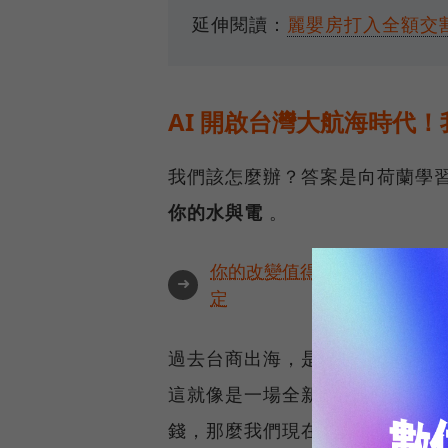
延伸閱讀：
麗嬰房打入全額交
AI 開啟台灣大航海時代
我們該怎麼辦？答案是向荷蘭學
你的水與電
。
你的改變值得被看見🔥最具全
➜
定
過去台商出海，是為了尋找廉價
這就像是一場全新的大航海時代
錢，那麼我們現在最合理的策略