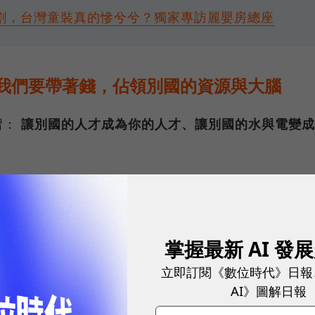
割，台灣童裝真的慘兮兮？獨家專訪麗嬰房總座
！我們要帶著錢，佔領別國的資源與大腦
習：
讓別國的人才成為你的人才、讓別國的水與電變成
球市場潛能的創新實踐！立即報名100 MVP，挑戰雙獎肯
掌握最新 AI 發
的「人力」；現在的出海，必須是為了「人才」而去。
立即訂閱《數位時代》日報
，這艘船載著的是全球的人才。如果說台灣窮得只剩下
AI》圖解日報
，就是「
帶著錢出去，合理地佔領別人的資源與大腦