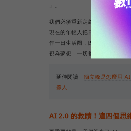
」。
我們必須重新定義台灣的「一日
現在的年輕人把日本當一日生活
作一日生活圈，因為台灣缺的人
視為夢想，一切都想向台灣看齊
延伸閱讀：
簡立峰是怎麼用 AI
夥人
AI 2.0 的救贖！這四