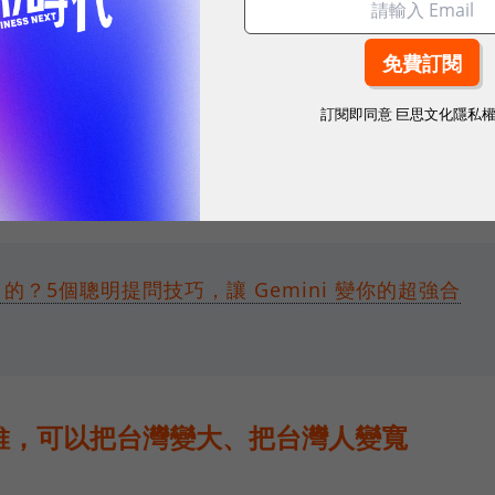
生活圈」。過去的長輩把上海、香港當作一日生活圈；
訂閱即同意
巨思文化隱私
圈。我更希望未來有企業家能把越南（如胡志明市）當
，必須從這些地方補足。現在越南的年輕人普遍把台灣
，這就是我們的機會。
 的？5個聰明提問技巧，讓 Gemini 變你的超強合
個思維，可以把台灣變大、把台灣人變寬