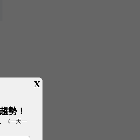
X
展趨勢！
、《一天一