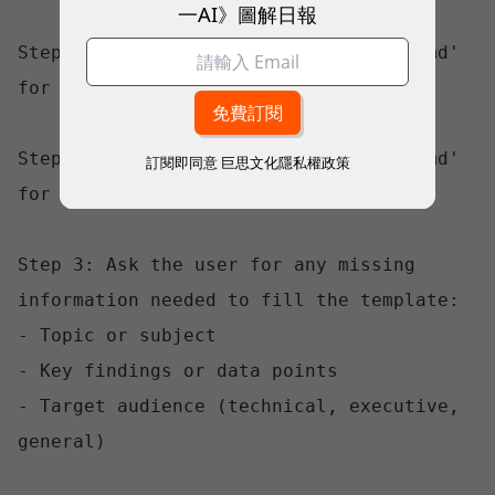
一AI》圖解日報
Step 1: Load 'references/style-guide.md' 
for tone and formatting rules.

Step 2: Load 'assets/report-template.md' 
訂閱即同意
巨思文化隱私權政策
for the required output structure.

Step 3: Ask the user for any missing 
information needed to fill the template:

- Topic or subject

- Key findings or data points

- Target audience (technical, executive, 
general)
