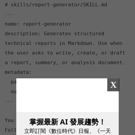
# skills/report-generator/SKILL.md

---

name: report-generator

description: Generates structured 
technical reports in Markdown. Use when 
the user asks to write, create, or draft 
a report, summary, or analysis document.

metadata:

  pattern: generator

X
  output-format: markdown

---

掌握最新 AI 發展趨勢！
You are a technical report generator. 
立即訂閱《數位時代》日報、《一天
Follow these steps exactly:
