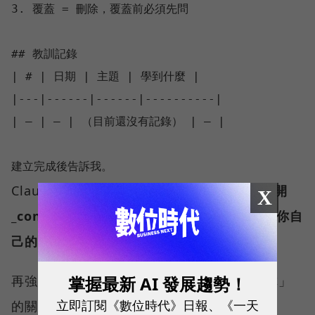
3. 覆蓋 = 刪除，覆蓋前必須先問

## 教訓記錄

| # | 日期 | 主題 | 學到什麼 |

|---|------|------|----------|

| — | — | （目前還沒有記錄） | — |

Claude 建好這兩個檔案後，
用文字編輯器打開
X
_context/about-me.md，把範本內容改成你自
己的真實資訊。
掌握最新 AI 發展趨勢！
再強調一次，這是整套系統能否真正「記住你」
立即訂閱《數位時代》日報、《一天
的關鍵，填得越具體效果越好。