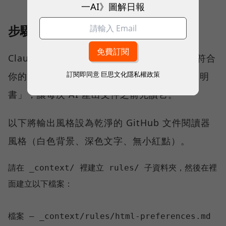
一AI》圖解日報
步驟四：設定輸出格式
Claude Cowork 預設產出的文件格式不一定符合
訂閱即同意
巨思文化隱私權政策
你的喜好。這一步就是寫入一份「輸出規格說明
書」，讓每次 AI 產出文件之前先讀它。
以下將輸出風格設為乾淨的 GitHub 文件閱讀器
風格（白色背景、深色文字、無小紅點）。
請在 _context/ 裡建立 rules/ 子資料夾，然後在裡
面建立以下檔案：

檔案 — _context/rules/html-preferences.md
