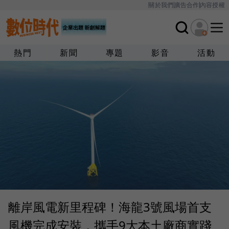
關於我們
廣告合作
內容授權
熱門
新聞
專題
影音
活動
離岸風電新里程碑！海龍3號風場首支
風機完成安裝，攜手9大本土廠商實踐