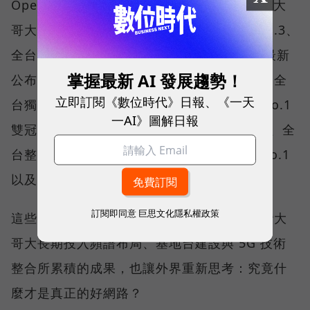
Opensignal 公布的評比結果。今年初，台灣大
哥大不僅率先奪下「 4G／5G 在線率全球 No.3、
全台 No.1 」國際級榮譽，在 Opensignal 最新
掌握最新 AI 發展趨勢！
公布的台灣行動網路體驗報告中，更一舉斬獲全
立即訂閱《數位時代》日報、《一天
台獨有的「可靠性體驗」與「品質一致性」No.1
一AI》圖解日報
雙冠王，同時，包辦全台整體影音體驗 No.1、全
台整體語音體驗 No.1、全台 5G 語音體驗 No.1
以及全台網路在線率 No.1 多項榮譽。
訂閱即同意
巨思文化隱私權政策
這些獎項反映的不只是網路順暢，更代表台灣大
哥大長期投入頻譜布局、基地台建設與 5G 技術
整合所累積的成果，也讓外界重新思考：究竟什
麼才是真正的好網路？