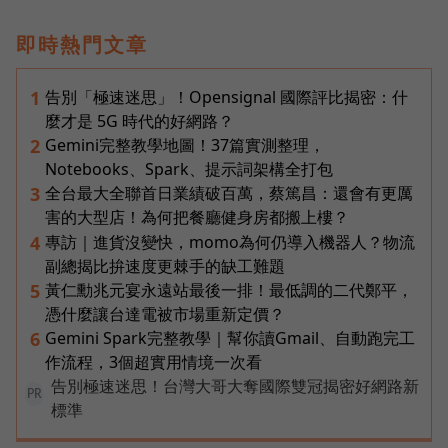
即時熱門文章
告別「極速迷思」！Opensignal 國際評比揭密：什
1
麼才是 5G 時代的好網路？
Gemini完整教學地圖！37篇實測整理，
2
Notebooks、Spark、提示詞架構全打包
全台最大全聯首日業績破百萬，蔡篤昌：還會有更厲
3
害的大型店！為何把餐廳健身房都搬上樓？
專訪｜進貨沒變快，momo為何仍導入機器人？物流
4
副總揭比拚速度更棘手的缺工難題
黃仁勳兆元宴永遠站最後一排！最低調的二代鄭平，
5
憑什麼讓台達電被市場重新定價？
Gemini Spark完整教學｜幫你讀Gmail、自動跑完工
6
作流程，3個超實用情境一次看
告別極速迷思！台灣大哥大奪國際雙冠揭密好網路新
PR
標準