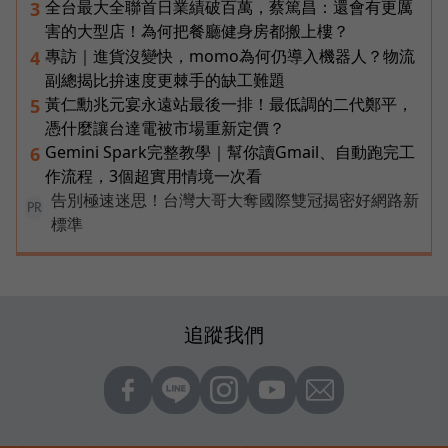
全台最大全聯首日業績破百萬，蔡篤昌：還會有更厲
3
害的大型店！為何把餐廳健身房都搬上樓？
專訪｜進貨沒變快，momo為何仍導入機器人？物流
4
副總揭比拚速度更棘手的缺工難題
黃仁勳兆元宴永遠站最後一排！最低調的二代鄭平，
5
憑什麼讓台達電被市場重新定價？
Gemini Spark完整教學｜幫你讀Gmail、自動跑完工
6
作流程，3個超實用情境一次看
告別極速迷思！台灣大哥大奪國際雙冠揭密好網路新
PR
標準
追蹤我們