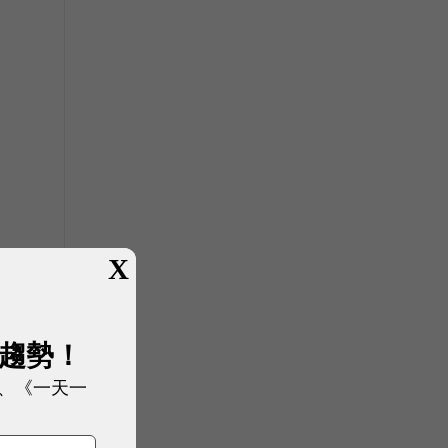
X
展趨勢！
、《一天一
與