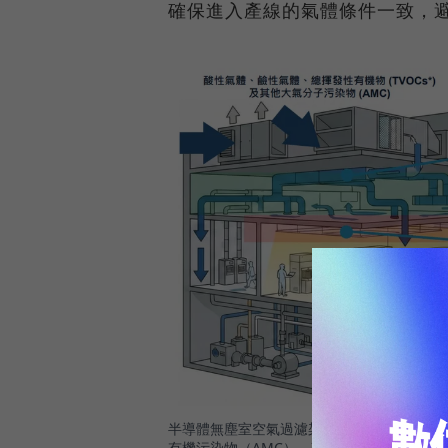
確保進入產線的氣體條件一致，
半導體無塵室空氣過濾架構示意圖：外氣經MA
有機污染物（AMC），確保製程環境潔淨度