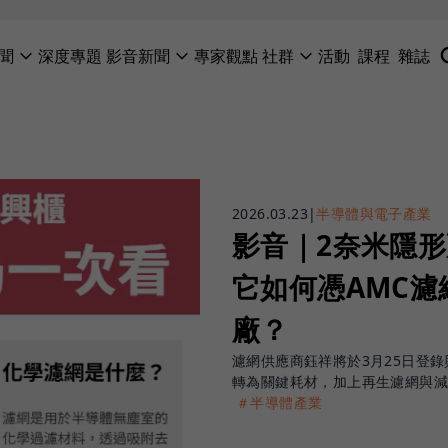
聞
深度專題
影音新聞
專家觀點
社群
活動
課程
雜誌
2026.03.23
|
半導體與電子產業
影音｜2奈米隱
它如何憑AMC濾
廠？
濾網供應商鈺祥將於3月25日登
轉為關鍵耗材，加上再生濾網與
＃半導體產業