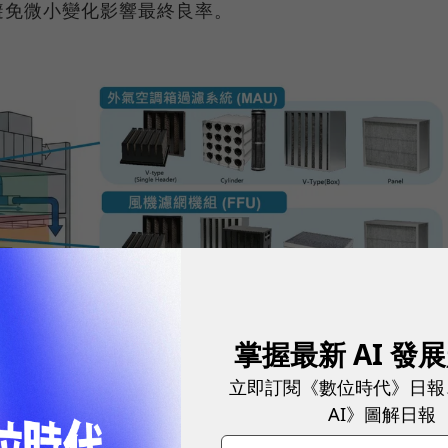
避免微小變化影響最終良率。
掌握最新 AI 發
立即訂閱《數位時代》日報
AI》圖解日報
U進行初步過濾，再透過FFU與機台端EF多層濾網系統，去除酸鹼氣體
與良率穩定。