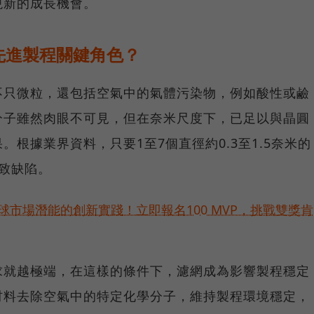
現新的成長機會。
先進製程關鍵角色？
不只微粒，還包括空氣中的氣體污染物，例如酸性或鹼
分子雖然肉眼不可見，但在奈米尺度下，已足以與晶圓
根據業界資料，只要1至7個直徑約0.3至1.5奈米的
致缺陷。
球市場潛能的創新實踐！立即報名100 MVP，挑戰雙獎肯
求就越極端，在這樣的條件下，濾網成為影響製程穩定
材料去除空氣中的特定化學分子，維持製程環境穩定，