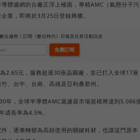
導體濾網的台廠正浮上檯面，專精AMC（氣態分子污
企業，即將於3月25日登錄興櫃。
、數位趨勢！訂閱《數位時代》日報及社群活動訊息
PS為2.65元，服務超過30座晶圓廠，並已打入全球17座
新竹、台中、台南、高雄及亞利桑那州。
計2030年，全球半導體AMC過濾器市場規模將達到5.086
合年成長率為4.5%。
配件，逐漸轉變為高頻使用的關鍵耗材，也讓這門原本