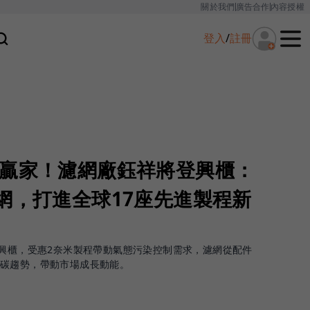
關於我們
廣告合作
內容授權
登入
/
註冊
形贏家！濾網廠鈺祥將登興櫃：
網，打進全球17座先進製程新
錄興櫃，受惠2奈米製程帶動氣態污染控制需求，濾網從配件
減碳趨勢，帶動市場成長動能。