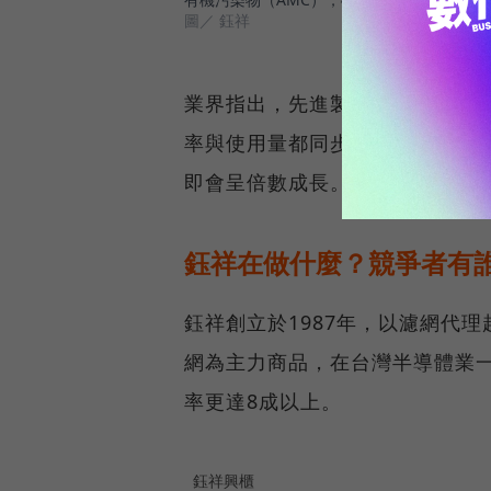
圖／ 鈺祥
業界指出，先進製程產線的濾網
率與使用量都同步上升。鈺祥則
即會呈倍數成長。
鈺祥在做什麼？競爭者有
鈺祥創立於1987年，以濾網代理
網為主力商品，在台灣半導體業
率更達8成以上。
鈺祥興櫃