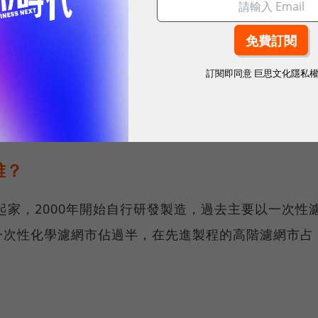
更換週期已縮短到一至兩週，而且製程越先進，更換頻
訂閱即同意
巨思文化隱私
具體指出，每升級一個製程節點，所需的空氣濾網用量
誰？
起家，2000年開始自行研發製造，過去主要以一次性
一次性化學濾網市佔過半，在先進製程的高階濾網市占