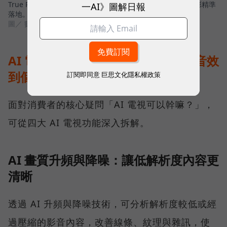
True RGB 三色獨立背光，能將 AI 算出的極致對比與飽和色彩精準
一AI》圖解日報
落地。
圖／ 數位時代
AI 電視可以幹嘛？從畫質、場景、音效
到個人化推薦的四大核心進化
訂閱即同意
巨思文化隱私權政策
面對消費者的核心疑問「AI 電視可以幹嘛？」，
可從四大 AI 電視功能深入拆解。
AI 畫質升頻與降噪：讓低解析度內容更
清晰
透過 AI 升頻與降噪技術，可分析解析度較低或經
過壓縮的影音內容，改善線條、紋理與雜訊，使