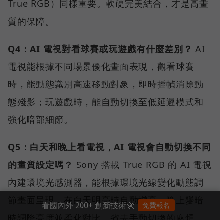
True RGB）同樣重要。軟硬完美結合，才是高畫
質的保障。
Q4：AI 電視對看球賽或玩遊戲有什麼差別？
AI
電視能根據不同場景優化畫面表現，觀看球賽
時，能動態識別高速移動對象，即時插幀消除動
態殘影；玩遊戲時，能自動切換至低延遲模式和
強化暗部細節。
Q5：白天和晚上看電視，AI 電視會自動切換不同
的畫質設定嗎？
Sony 搭載 True RGB 的 AI 電視
內建環境光感測器，能根據環境光線變化動態調
節畫面呈現，在白天明亮時自動增亮、晚上變暗
看國內外 200+ 創新技術🚀
免費報名
時調降亮度並柔化對比，省去手動切換的麻煩。