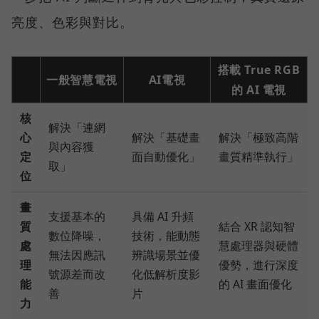
亮度、色彩與對比。
搭載 True RGB
一般智慧電視
AI電視
的 AI 電視
核
解決「連網
心
解決「基礎畫
解決「極致高階
與內容獲
定
面自動優化」
畫質精準執行」
取」
位
畫
支援基本的
具備 AI 升頻
質
結合 XR 認知智
數位降噪，
技術，能動態
處
慧處理器與硬體
無法因應訊
辨識場景並優
理
優勢，進行深度
號源差而改
化低解析度影
能
的 AI 畫面優化
善
片
力