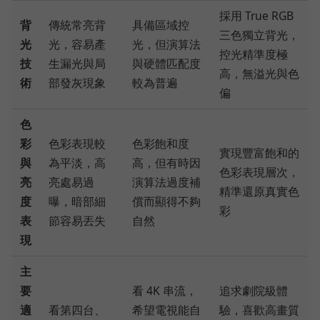
採用 True RGB
背
傳統常亮背
具備區域控
三色獨立背光，
光
光，容易產
光，但演算法
控光精準度極
技
生漏光與局
與硬體匹配度
高，無溢光與色
術
部發灰現象
較為普遍
偏
色
彩
色彩表現較
色彩飽和度
實現豐富飽和的
與
為平淡，高
高，但有時因
色彩表現層次，
亮
亮處易過
演算法過度補
精準還原真實色
度
曝，暗部細
償而顯得不夠
彩
表
節容易丟失
自然
現
主
要
看 4K 串流，
追求劇院級體
適
看第四台、
希望電視能自
驗，喜歡高畫質