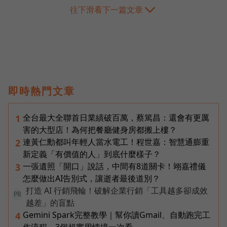
往下滑看下一篇文章
即時熱門文章
全台最大全聯首日業績破百萬，蔡篤昌：還會有更厲
1
害的大型店！為何把餐廳健身房都搬上樓？
連黃仁勳都叫年輕人當水電工！程世嘉：智慧通膨重
2
新定義「有價值的人」到底什麼樣子？
一張遺照「開口」說話，中間有8道關卡！翊嘉禮儀
3
怎麼做出AI告別式，讓逝者最後道別？
打造 AI 行銷飛輪！破解企業行銷「工具越多卻成效
PR
越差」的盲點
Gemini Spark完整教學｜幫你讀Gmail、自動跑完工
4