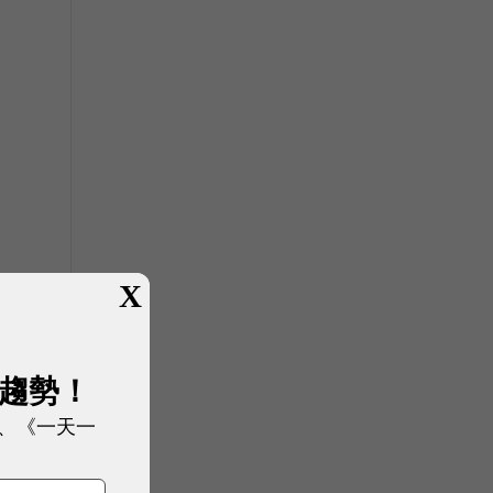
X
e
展趨勢！
、《一天一