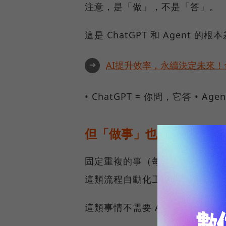
注意，是「做」，不是「答」。
這是 ChatGPT 和 Agent 的根
➜
AI提升效率，永續決定未來！全
• ChatGPT = 你問，它答 • A
但「做事」也分兩種
固定重複的事（每天抓報表、自動發
這類流程自動化工具 → 如果是要
這類事情不需要 AI Agent，