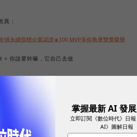
本差異：
球永續指標企業認證☀️100 MVP等你角逐雙獎榮譽
gent = 你說要幹嘛，它自己去做
通知、定時整理資料） → 你需要的是 n8n、Mak
掌握最新 AI 發
操作軟體畫面（點按鈕、填表單）→ 那是 RPA
立即訂閱《數位時代》日報
用流程工具更穩定、更便宜。
AI》圖解日報