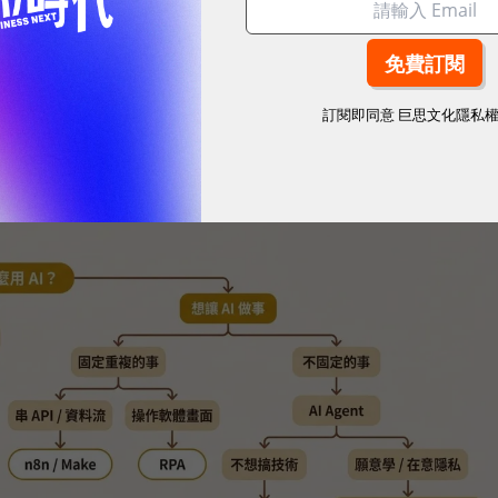
、處理各種突發狀況） → 這才是 AI Agent 的
（雲端，花錢省事） → 在意隱私、願意學 →
）
訂閱即同意
巨思文化隱私