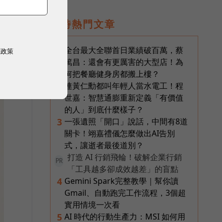
戰
即時熱門文章
全台最大全聯首日業績破百萬，蔡
1
權政策
篤昌：還會有更厲害的大型店！為
何把餐廳健身房都搬上樓？
連黃仁勳都叫年輕人當水電工！程
2
世嘉：智慧通膨重新定義「有價值
的人」到底什麼樣子？
一張遺照「開口」說話，中間有8道
3
關卡！翊嘉禮儀怎麼做出AI告別
式，讓逝者最後道別？
打造 AI 行銷飛輪！破解企業行銷
PR
「工具越多卻成效越差」的盲點
Gemini Spark完整教學｜幫你讀
4
Gmail、自動跑完工作流程，3個超
實用情境一次看
AI 時代的行動生產力：MSI 如何用
5