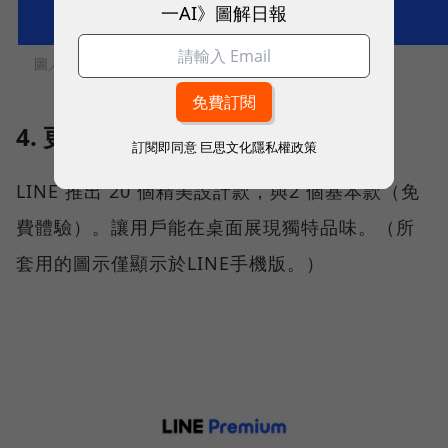
一AI》圖解日報
圖／ LINE
4.
更換LINE應用程式圖示
訂閱即同意
巨思文化隱私權政策
LINE 推出 20 個精美設計款，與2 個基本款（免
費體驗）。讓用戶能在桌面展現獨特品味。（所
套用的圖示僅顯示於LINE手機版。）