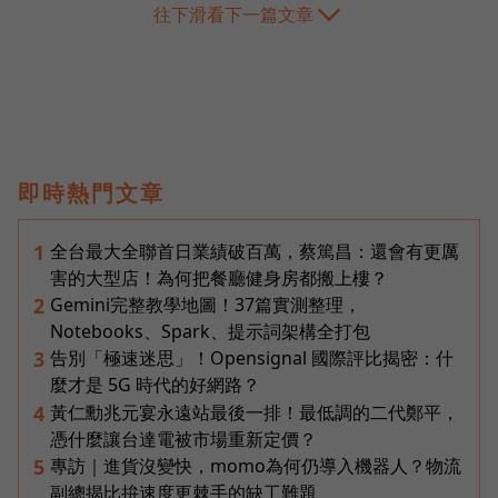
往下滑看下一篇文章
即時熱門文章
全台最大全聯首日業績破百萬，蔡篤昌：還會有更厲
1
害的大型店！為何把餐廳健身房都搬上樓？
Gemini完整教學地圖！37篇實測整理，
2
Notebooks、Spark、提示詞架構全打包
告別「極速迷思」！Opensignal 國際評比揭密：什
3
麼才是 5G 時代的好網路？
黃仁勳兆元宴永遠站最後一排！最低調的二代鄭平，
4
憑什麼讓台達電被市場重新定價？
專訪｜進貨沒變快，momo為何仍導入機器人？物流
5
副總揭比拚速度更棘手的缺工難題