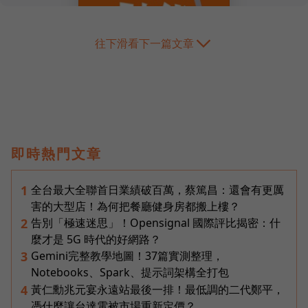
往下滑看下一篇文章
即時熱門文章
全台最大全聯首日業績破百萬，蔡篤昌：還會有更厲
1
害的大型店！為何把餐廳健身房都搬上樓？
告別「極速迷思」！Opensignal 國際評比揭密：什
2
麼才是 5G 時代的好網路？
Gemini完整教學地圖！37篇實測整理，
3
Notebooks、Spark、提示詞架構全打包
黃仁勳兆元宴永遠站最後一排！最低調的二代鄭平，
4
憑什麼讓台達電被市場重新定價？