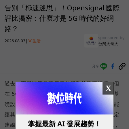
告別「極速迷思」！Opensignal 國際
評比揭密：什麼才是 5G 時代的好網
路？
sponsored by
2026.08.03
|
3C生活
台灣大哥大
分享
過去，下載速度是評價電信服務的重要指標，但
X
在 5G 成為工作、娛樂、生活不可或缺的數位基
礎設施後，消費者發現，再快的網速，如果不能
讓其在人潮聚集、高速移動或室內空間維持穩定
掌握最新 AI 發展趨勢！
連線，即無法轉換成好的使用體驗，也因如此，