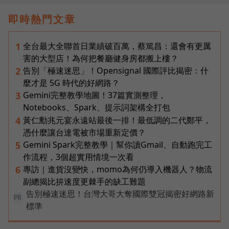
即時熱門文章
全台最大全聯首日業績破百萬，蔡篤昌：還會有更厲
1
害的大型店！為何把餐廳健身房都搬上樓？
告別「極速迷思」！Opensignal 國際評比揭密：什
2
麼才是 5G 時代的好網路？
Gemini完整教學地圖！37篇實測整理，
3
Notebooks、Spark、提示詞架構全打包
黃仁勳兆元宴永遠站最後一排！最低調的二代鄭平，
4
憑什麼讓台達電被市場重新定價？
Gemini Spark完整教學｜幫你讀Gmail、自動跑完工
5
作流程，3個超實用情境一次看
專訪｜進貨沒變快，momo為何仍導入機器人？物流
6
副總揭比拚速度更棘手的缺工難題
告別極速迷思！台灣大哥大奪國際雙冠揭密好網路新
PR
標準