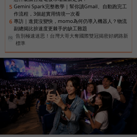
Gemini Spark完整教學｜幫你讀Gmail、自動跑完工
5
作流程，3個超實用情境一次看
專訪｜進貨沒變快，momo為何仍導入機器人？物流
6
副總揭比拚速度更棘手的缺工難題
告別極速迷思！台灣大哥大奪國際雙冠揭密好網路新
PR
標準