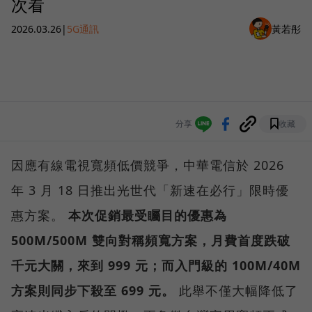
次看
2026.03.26
|
5G通訊
黃若彤
分享
收藏
因應有線電視寬頻低價競爭，中華電信於 2026
年 3 月 18 日推出光世代「新速在必行」限時優
惠方案。
本次促銷最受矚目的優惠為
500M/500M 雙向對稱頻寬方案，月費首度跌破
千元大關，來到 999 元；而入門級的 100M/40M
方案則同步下殺至 699 元。
此舉不僅大幅降低了