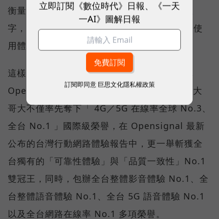
立即訂閱《數位時代》日報、《一天
衡量「好網路」的標準，也逐漸從追求測速數
一AI》圖解日報
字，轉向任何時間、任何地點都能穩定連線的使
用體驗。
這樣的轉變，也反映在國際權威網路分析機構
訂閱即同意
巨思文化隱私權政策
Opensignal 公布的評比結果。今年初，台灣大
哥大不僅率先奪下「 4G／5G 在線率全球 No.3、
全台 No.1 」國際級榮譽，在 Opensignal 最新
公布的台灣行動網路體驗報告中，更一舉斬獲全
台獨有的「可靠性體驗」與「品質一致性」No.1
雙冠王，同時，包辦全台整體影音體驗 No.1、全
台整體語音體驗 No.1、全台 5G 語音體驗 No.1
以及全台網路在線率 No.1 多項榮譽。