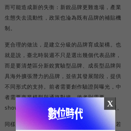
而可能造成新的失衡：新銳品牌更難進場，產業
生態失去流動性，政策也淪為既有品牌的補貼機
制。
更合理的做法，是建立分級的品牌育成架構。也
就是說，臺北時裝週不只是選出幾個代表品牌，
而是要清楚區分新銳實驗型品牌、成長型品牌與
具海外擴張潛力的品牌，並依其發展階段，提供
不同形式的支持。前者需要創作驗證與曝光，中
者需要商業模型與通路對接，後者則需要
X
showroom、國際媒體與跨境市場的實質支援。
同樣地，「把脈式輔導」的方向也沒有錯，但若