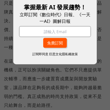
只是年度性的顧問諮詢，效果終究有限。時尚品
掌握最新 AI 發展趨勢！
牌真正面對的問題，從來不是一兩次會議就能解
立即訂閱《數位時代》日報、《一天
決。從財務、打樣、生產、庫存、法務，到定
一AI》圖解日報
價、行銷與海外合作，每一環都關係到品牌能否
持續經營。臺灣需要的不是一次性的診斷，而是
一種陪跑機制。
訂閱即同意
巨思文化隱私權政策
在這裡，設研院、文策院等具軟實力研發能力的
機構，正可以扮演關鍵角色。它們不只應提供單
次輔導，而應進一步建置育成鷹架與開放實驗
室，讓品牌在足夠長的成長期中，能夠跨越最脆
弱的門檻。真正成熟的時尚支持政策，從來不是
只給舞台，而是給路徑。