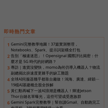
即時熱門文章
Gemini完整教學地圖！37篇實測整理，
1
Notebooks、Spark、提示詞架構全打包
告別「極速迷思」！Opensignal 國際評比揭密：什
2
麼才是 5G 時代的好網路？
專訪｜進貨沒變快，momo為何仍導入機器人？物流
3
副總揭比拚速度更棘手的缺工難題
全球AI伺服器幾乎都靠台廠做！鴻海、廣達、緯穎⋯
4
19檔AI基建概念股全拆解
黃仁勳再喊下一波AI浪潮是機器人！輝達Jetson
5
Thor台鏈名單曝光，這些可望成受惠族群
Gemini Spark完整教學｜幫你讀Gmail、自動跑完工
6