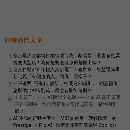
即時熱門文章
全台最大全聯首日業績破百萬，蔡篤昌：還會有更厲
1
害的大型店！為何把餐廳健身房都搬上樓？
連黃仁勳都叫年輕人當水電工！程世嘉：智慧通膨重
2
新定義「有價值的人」到底什麼樣子？
一張遺照「開口」說話，中間有8道關卡！翊嘉禮儀
3
怎麼做出AI告別式，讓逝者最後道別？
1 名員工、一支 AI 團隊全包辦——企業 AI 員工管理
PR
平台 ORRA，如何讓新創公司撐起研發、銷售到客
服？
AI 時代的行動生產力：MSI 如何用「理解情境」的
4
Prestige 14 Flip AI+ 重新定義商務筆電與 Copilot+