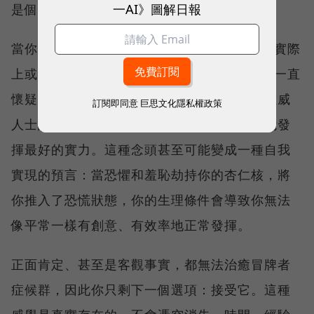
一AI》圖解日報
是個「錯誤」，所以遲遲沒有打開那個背包。
當你讓背包一直維持「待撤離」狀態─無論是實際
上或比喻上的─你就會限制自己的表現。當你一直
懷疑自己是否屬於這個地方，擔心哪天會有權威
訂閱即同意
巨思文化隱私權政策
人士認定你不合格、把你趕走時，你就不可能發
揮最好的實力。這種念頭甚至可能變成一種自我
實現的預言：當恐懼和羞恥劫持你的杏仁核，將
你推入了恐慌狀態，你的生理條件會導致你無法
像平常一樣有創意、有效率地正常發揮。
正面肯定、甚至是客觀事實，都無法治癒冒牌者
症候群，因此你只剩下一個選項：接受它。這種