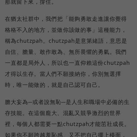
那就留下來，撐住。
在猶太社群中，我們把「能夠勇敢走進讓你覺得
格格不入的地方，並做你該做的事」這種能力，
稱為chutzpah。chutzpah是意第緒語，意思是
自信、膽量、敢作敢為、無所畏懼的勇氣。我們
一直都是局外人，所以也一直仰賴這份chutzpah
才得以生存。當人們不願接納你，你別無選擇
時，唯一能做的，就是自己認可自己。
膽大妄為─或者說無恥─是人生和職場中必備的生
存技能。在這個龐大、混亂又競爭激烈的世界
裡，每個人都需要一點chutzpah才能茁壯成長。
如果你不願跨越羞恥感、又不把自己擺上檯面，