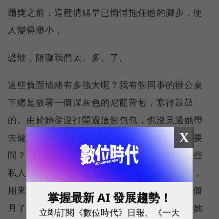
爾獎之前，這種情緒早已悄悄拖住他的腳步，使
人變得渺小，
恐懼，阻礙我們太、多、了。
這些負面情緒有多強大呢？我有個同事的辦公桌
下總是放著一個深灰色的尼龍背包，塞得鼓鼓
的。由於她從沒打開過這個包包，也沒見過她帶
X
去健身房，我就問她裡頭裝了什麼。（為什麼要
問？請參見〈多事〉章節。）她坦言：「都是些
私人物品，小擺飾、照片相框等等。你知道的，
用來放在辦公桌上的。」儘管她已經到職好幾個
掌握最新 AI 發展趨勢！
月了，卻還是很擔心公司會突然發現當初錄取她
立即訂閱《數位時代》日報、《一天