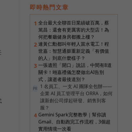
即時熱門文章
全台最大全聯首日業績破百萬，蔡
1
篤昌：還會有更厲害的大型店！為
何把餐廳健身房都搬上樓？
連黃仁勳都叫年輕人當水電工！程
2
世嘉：智慧通膨重新定義「有價值
任
的人」到底什麼樣子？
一張遺照「開口」說話，中間有8道
3
關卡！翊嘉禮儀怎麼做出AI告別
式，讓逝者最後道別？
1 名員工、一支 AI 團隊全包辦——
PR
企業 AI 員工管理平台 ORRA，如何
代
讓新創公司撐起研發、銷售到客
服？
Gemini Spark完整教學｜幫你讀
4
Gmail、自動跑完工作流程，3個超
實用情境一次看