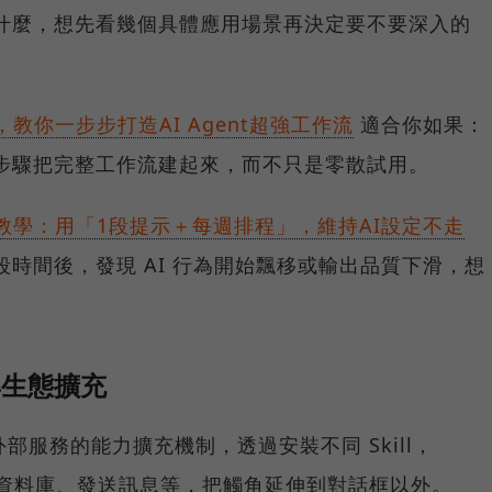
能做什麼，想先看幾個具體應用場景再決定要不要深入的
教學，教你一步步打造AI Agent超強工作流
適合你如果：
想按步驟把完整工作流建起來，而不只是零散試用。
動排毒教學：用「1段提示＋每週排程」，維持AI設定不走
一段時間後，發現 AI 行為開始飄移或輸出品質下滑，想
理與生態擴充
de 連接外部服務的能力擴充機制，透過安裝不同 Skill，
n、查詢資料庫、發送訊息等，把觸角延伸到對話框以外。