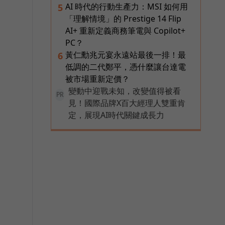
AI 時代的行動生產力：MSI 如何用
5
「理解情境」的 Prestige 14 Flip
AI+ 重新定義商務筆電與 Copilot+
PC？
黃仁勳兆元宴永遠站最後一排！最
6
低調的二代鄭平，憑什麼讓台達電
被市場重新定價？
變動中迎戰未知，改變值得被看
PR
見！國際品牌X百大經理人雙重肯
定，展現AI時代關鍵成長力