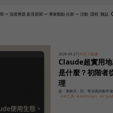
聞
深度專題
影音新聞
專家觀點
社群
活動
課程
雜誌
2026.03.27
|
AI與大數據
Claude超實用地圖
是什麼？初階者
理
從「會聊天」到「幫你真的動手做事
＃AI工具
＃Anthropic
＃Clau