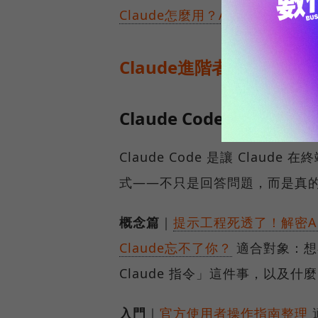
Claude怎麼用？Anthrop
Claude進階者路徑
Claude Code：程式
Claude Code 是讓 Cla
式——不只是回答問題，而是真
概念篇
｜
提示工程死透了！解密An
Claude忘不了你？
適合對象：想在
Claude 指令」這件事，以及
入門
｜
官方使用者操作指南整理