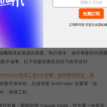
ic官方整理85個使用情境，橫跨12類職場場景，附提示詞範
訂閱即同意
巨思文化隱私
開發與自動化代理
ude 在終端機環境直接讀寫檔案、執行指令、操作專案的代理
的動手做事。以下四篇從概念到技巧依序排列：
thropic情境工程5大步驟：如何聰明設定，讓
動手操作前，先搞清楚 Anthropic 怎麼看「給
什麼叫「情境工程」。
適合對象：剛開始用 Claude Code，想先看一份有系