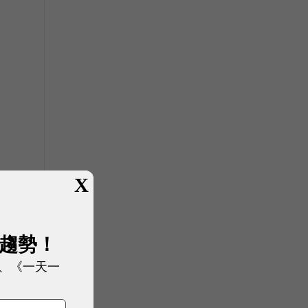
X
展趨勢！
、《一天一