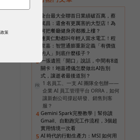
全台最大全聯首日業績破百萬，蔡
1
篤昌：還會有更厲害的大型店！為
何把餐廳健身房都搬上樓？
權政策
連黃仁勳都叫年輕人當水電工！程
2
世嘉：智慧通膨重新定義「有價值
的人」到底什麼樣子？
一張遺照「開口」說話，中間有8道
3
關卡！翊嘉禮儀怎麼做出AI告別
式，讓逝者最後道別？
1 名員工、一支 AI 團隊全包辦——
PR
企業 AI 員工管理平台 ORRA，如何
讓新創公司撐起研發、銷售到客
服？
Gemini Spark完整教學｜幫你讀
4
Gmail、自動跑完工作流程，3個超
實用情境一次看
AI 時代的行動生產力：MSI 如何用
5