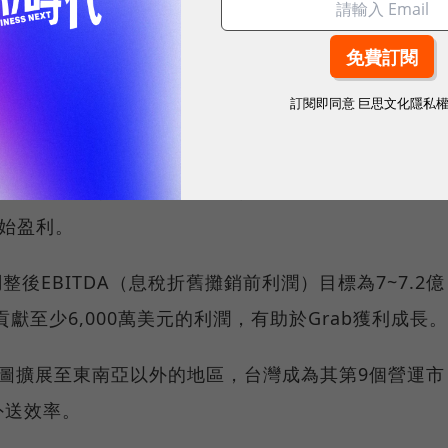
訂閱即同意
巨思文化隱私
panda的GMV（商品交易總金額）約18億美元，約合560
開始盈利。
年調整後EBITDA（息稅折舊攤銷前利潤）目標為7~7.2億
貢獻至少6,000萬美元的利潤，有助於Grab獲利成長。
版圖擴展至東南亞以外的地區，台灣成為其第9個營運市
外送效率。