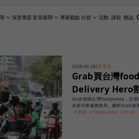
聞
深度專題
影音新聞
專家觀點
社群
活動
課程
雜誌
2026.03.28
|
新零售
Grab買台灣fo
Delivery H
Grab收購台灣foodpanda
未來叫車服務佈局，解析Grab
＃併購
＃foodpanda
＃Grab