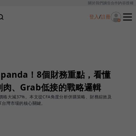
關於我們
廣告合作
內容授權
登入
/
註冊
odpanda！8個財務重點，看懂
ero割肉、Grab低接的戰略邏輯
，交易價格大減37%。本文從CFA角度分析併購策略、財務綜效及
進軍台灣市場的核心關鍵。