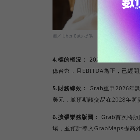
圖／ Uber Eats 提供
4.標的概況：
2025年度Food
億台幣，且EBITDA為正，已經
5.財務綜效：
Grab重申2026
美元，並預期該交易在2028年將
6.擴張業務版圖：
Grab首次將
場，並預計導入GrabMaps提高