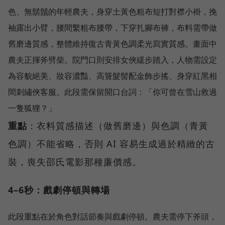
色、無鬍鬚的年輕農夫，身穿土黃色粗布短打對襟小褂，挽
袖露出小臂，腰間繫粗布腰帶，下穿扎腳布褲，布料需帶做
舊磨邊質感，整體維持復古青黃色調柔光寫實質感。畫面中
農夫正揮斧劈柴。院門口則安排女俠緩步踏入，人物需設定
為容貌絕美、妝容濃豔、高聳髮髻配金飾步搖、身穿紅黑相
間刺繡俠客服。此段需保留開口台詞：「你可曾在雪山救過
重點
：衣料質感描述（做舊磨邊）與色調（青黃
色調）不能省略，否則 AI 容易生成過於精緻的古
裝，喪失邵氏電影那種廉價感。
4–6秒：戲劇停頓與轉場
此段重點在於角色對話節奏與戲劇停頓。農夫需停下斧頭，