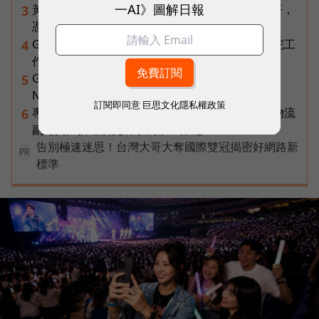
一AI》圖解日報
黃仁勳兆元宴永遠站最後一排！最低調的二代鄭平，
3
憑什麼讓台達電被市場重新定價？
Gemini Spark完整教學｜幫你讀Gmail、自動跑完工
4
作流程，3個超實用情境一次看
Gemini完整教學地圖！37篇實測整理，
5
Notebooks、Spark、提示詞架構全打包
訂閱即同意
巨思文化隱私權政策
專訪｜進貨沒變快，momo為何仍導入機器人？物流
6
副總揭比拚速度更棘手的缺工難題
告別極速迷思！台灣大哥大奪國際雙冠揭密好網路新
PR
標準