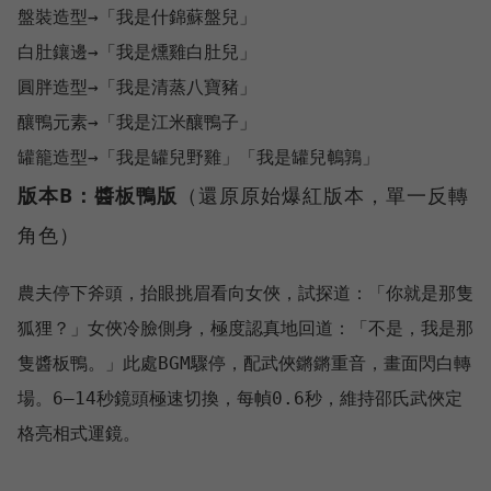
盤裝造型→「我是什錦蘇盤兒」

白肚鑲邊→「我是燻雞白肚兒」

圓胖造型→「我是清蒸八寶豬」

釀鴨元素→「我是江米釀鴨子」

版本B：醬板鴨版
（還原原始爆紅版本，單一反轉
角色）
農夫停下斧頭，抬眼挑眉看向女俠，試探道：「你就是那隻
狐狸？」女俠冷臉側身，極度認真地回道：「不是，我是那
隻醬板鴨。」此處BGM驟停，配武俠鏘鏘重音，畫面閃白轉
場。6–14秒鏡頭極速切換，每幀0.6秒，維持邵氏武俠定