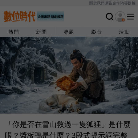
關於我們
廣告合作
內容授權
熱門
新聞
專題
影音
活動
「你是否在雪山救過一隻狐狸」是什麼
哏？醬板鴨是什麼？3段式提示詞完整