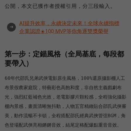
公開，本文已獲作者授權引用，分三段輸入。
AI提升效率，永續決定未來！全球永續指標
➜
企業認證☀️100 MVP等你角逐雙獎榮譽
第一步：定錨風格（全局基底，每段都
要帶入）
60年代邵氏兄弟武俠電影原生風格，100%還原攝影棚人工
布景假農家庭院，特藝彩色高飽和度，非自然主義戲劇布
光，強烈紅藍補色光效，老電影膠片顆粒感，全程強化攝影
棚內景感，畫面清晰無抖動，人物五官精緻貼合邵氏武俠審
美，動作流暢不卡頓，全程搭配邵氏經典武俠管弦BGM，角