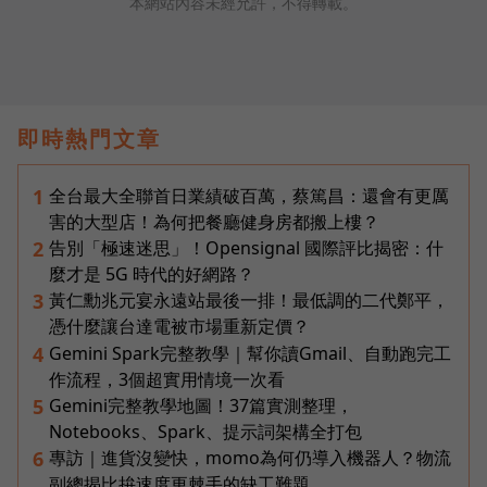
本網站內容未經允許，不得轉載。
即時熱門文章
全台最大全聯首日業績破百萬，蔡篤昌：還會有更厲
1
害的大型店！為何把餐廳健身房都搬上樓？
告別「極速迷思」！Opensignal 國際評比揭密：什
2
麼才是 5G 時代的好網路？
黃仁勳兆元宴永遠站最後一排！最低調的二代鄭平，
3
憑什麼讓台達電被市場重新定價？
Gemini Spark完整教學｜幫你讀Gmail、自動跑完工
4
作流程，3個超實用情境一次看
Gemini完整教學地圖！37篇實測整理，
5
Notebooks、Spark、提示詞架構全打包
專訪｜進貨沒變快，momo為何仍導入機器人？物流
6
副總揭比拚速度更棘手的缺工難題