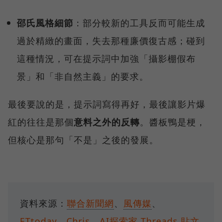
邵氏風格細節
：部分較新的工具反而可能生成
過於精緻的畫面，失去那種廉價復古感；碰到
這種情況，可在提示詞中加強「攝影棚假布
景」和「非自然主義」的要求。
最後要說的是，提示詞寫得再好，最後讓影片爆
紅的往往是那個
意料之外的反轉
。醬板鴨是梗，
但核心是那句「不是」之後的發展。
資料來源：
聯合新聞網
、
風傳媒
、
ETtoday
、
Chris．AI探索家 Threads 貼文