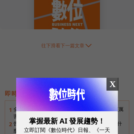
往下滑看下一篇文章
X
即時熱門文章
全台最大全聯首日業績破百萬，蔡篤昌：還會有更厲
1
害的大型店！為何把餐廳健身房都搬上樓？
掌握最新 AI 發展趨勢！
告別「極速迷思」！Opensignal 國際評比揭密：什
2
立即訂閱《數位時代》日報、《一天
麼才是 5G 時代的好網路？