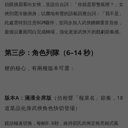
抬眼挑眉看向女俠，並說出台詞：「你就是那隻狐狸？」女
俠則需冷臉側身，以擲地有聲的語氣回應台詞：「我不是」
此處需特別注意BGM驟停，並同步加入武俠鏘鏘重音音效，
第三步：角色列隊（6–14 秒）
梗的核心，有兩種版本可選：
版本A：滿漢全席版
（仿相聲「報菜名」節奏，18
道菜品化身武俠角色快切登場）
鏡頭極速切換，每幀0.6秒，維持邵氏武俠定格亮相式風