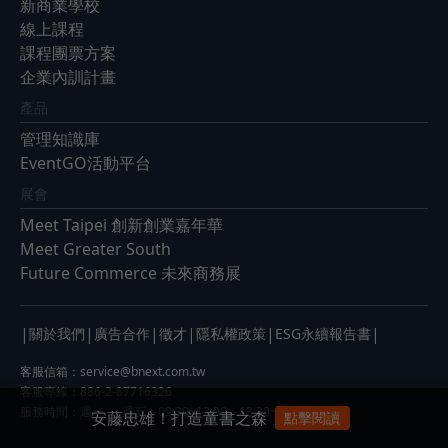
新商業學校
線上課程
課程團票方案
企業內訓計畫
產品
管理知識庫
EventGO活動平台
展會
Meet Taipei 創新創業嘉年華
Meet Greater South
Future Commerce 未來商務展
|
|
|
|
|
|
關於我們
廣告合作
徵才
隱私權政策
ESG永續報告書
客服信箱：
service@bnext.com.tw
客服專線：886-2-87716326
服務時間：週一 ～ 週五：09:30~12:00；13:30~17:00
安藤忠雄！打造童書之森
點擊閱讀