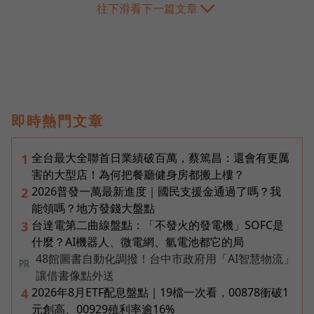
往下滑看下一篇文章
即時熱門文章
全台最大全聯首日業績破百萬，蔡篤昌：還會有更厲
1
害的大型店！為何把餐廳健身房都搬上樓？
2026普發一萬最新進度｜國民支援金通過了嗎？我
2
能領嗎？地方發錢大盤點
台達電第二曲線盤點：「不發火的發電機」SOFC是
3
什麼？AI機器人、微電網、氫電池都它的局
48館圖書自動化調撥！台中市政府用「AI智慧物流」
PR
讓借書像點外送
2026年8月ETF配息盤點｜19檔一次看，00878衝破1
4
元創高、00929殖利率逾16%