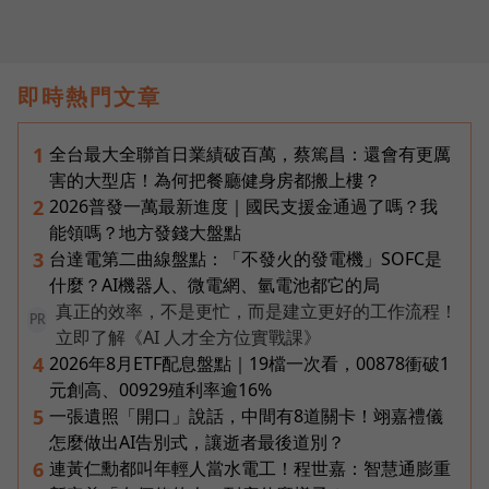
即時熱門文章
全台最大全聯首日業績破百萬，蔡篤昌：還會有更厲
1
害的大型店！為何把餐廳健身房都搬上樓？
2026普發一萬最新進度｜國民支援金通過了嗎？我
2
能領嗎？地方發錢大盤點
台達電第二曲線盤點：「不發火的發電機」SOFC是
3
什麼？AI機器人、微電網、氫電池都它的局
真正的效率，不是更忙，而是建立更好的工作流程！
PR
立即了解《AI 人才全方位實戰課》
2026年8月ETF配息盤點｜19檔一次看，00878衝破1
4
元創高、00929殖利率逾16%
一張遺照「開口」說話，中間有8道關卡！翊嘉禮儀
5
怎麼做出AI告別式，讓逝者最後道別？
連黃仁勳都叫年輕人當水電工！程世嘉：智慧通膨重
6