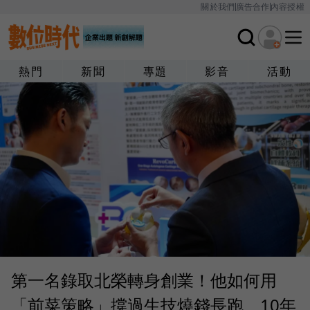
關於我們
廣告合作
內容授權
熱門
新聞
專題
影音
活動
第一名錄取北榮轉身創業！他如何用
「前菜策略」撐過生技燒錢長跑、10年