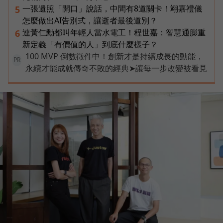
一張遺照「開口」說話，中間有8道關卡！翊嘉禮儀
5
怎麼做出AI告別式，讓逝者最後道別？
連黃仁勳都叫年輕人當水電工！程世嘉：智慧通膨重
6
新定義「有價值的人」到底什麼樣子？
100 MVP 倒數徵件中！創新才是持續成長的動能，
PR
永續才能成就傳奇不敗的經典➤讓每一步改變被看見