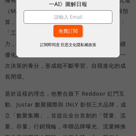
擁有 20 年行銷實戰經驗的數聚集團創辦人張元溢
一AI》圖解日報
（Mars），看見許多企業投入愈來愈多工具與預
算，卻始終無法累積真正的成長資產。他直言：
「工具越多，不表示結果越好。」真正的競爭
力，在於建立一套能整合數據、沉澱經驗並持續
訂閱即同意
巨思文化隱私權政策
優化的成長機制，讓每一次行銷投入都成為下一
次決策的養分，形成能不斷學習、自我進化的成
長閉環。
基於這樣的理念，他整合旗下 Reddoor 紅門互
動、Justar 數聚國際與 INLY 影領三大品牌，成
立「數聚集團」，並提出全台首創的「聲量、流
量、存量」行銷飛輪，串聯品牌曝光、流量轉換