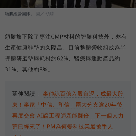
頌勝經營團隊。
圖／ 頌勝
頌勝旗下除了專注CMP材料的智勝科技外，亦有
生產健康鞋墊的久陞昌。目前整體營收組成為半
導體研磨墊與耗材約62%、醫療與運動產品約
31%、其他約8%。
延伸閱讀：
辜仲諒百億入股台泥，成最大股
東！辜家「中信、和信」兩大分支逾20年後
再度交會
AI讓工程師產能翻倍，下一個人力
荒已經來了！PM為何變科技業最搶手人