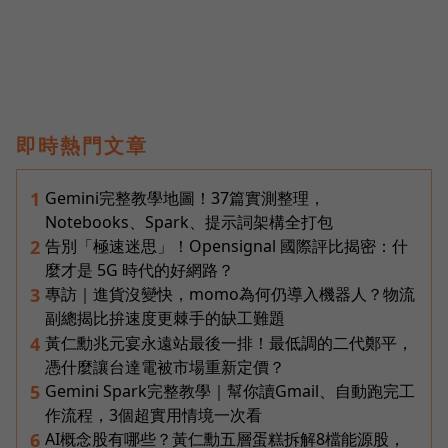
即時熱門文章
Gemini完整教學地圖！37篇實測整理，
1
Notebooks、Spark、提示詞架構全打包
告別「極速迷思」！Opensignal 國際評比揭密：什
2
麼才是 5G 時代的好網路？
專訪｜進貨沒變快，momo為何仍導入機器人？物流
3
副總揭比拚速度更棘手的缺工難題
黃仁勳兆元宴永遠站最後一排！最低調的二代鄭平，
4
憑什麼讓台達電被市場重新定價？
Gemini Spark完整教學｜幫你讀Gmail、自動跑完工
5
作流程，3個超實用情境一次看
AI概念股有哪些？黃仁勳五層蛋糕拆解8檔能源股，
6