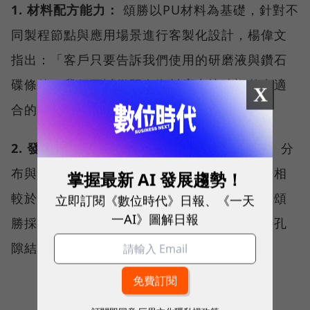
1. 材料配方能力：
頌勝以PU材料為基礎，針對不
同製程節點與應用場景進行客製化設計，楊偉文
指出：「客戶只要告訴我們使用的研磨液與鑽石
碟條件，我們可以從既有資料庫中快速調整出適
X
合的配方。」
2. 發泡與製程技術：
研磨墊內部孔洞的大小、分
布與均勻性，會直接影響研磨效率與穩定性；相
掌握最新 AI 發展趨勢！
較於部分競爭對手採用先發泡再切片的方式，頌
立即訂閱《數位時代》日報、《一天
一AI》圖解日報
勝採用單片成形的發泡製程，並透過氣體控制孔
隙結構。