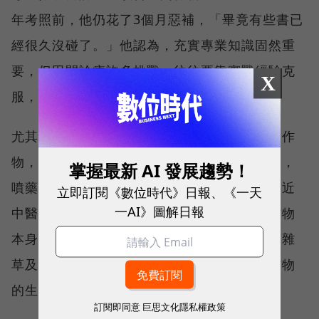
年考照前，他仍花了3個月惡補，「畢竟有些書已
經很久沒碰了。」他認為，充實專業知識固然重
要，但田間診療許多挑戰，往往要靠實戰經驗克
X
服，「偶爾還是會碰到沒遇過的病例。」
尤其植物診斷方式百百種，比方說一株枯黃的作
物，有些診療師可能認定得了傳染病、病蟲害，
掌握最新 AI 發展趨勢！
噴藥或施肥即可改善。「我的看診方式比較接近
立即訂閱《數位時代》日報、《一天
一AI》圖解日報
中醫，希望從田間的根本環境改善。」除了作物
本身的根莖葉、花果實外，他還會觀察土壤、雜
草及水文，甚或出動空拍機，上天俯瞰整片作物
的生長方向。
訂閱即同意
巨思文化隱私權政策