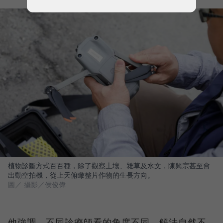
植物診斷方式百百種，除了觀察土壤、雜草及水文，陳興宗甚至會
出動空拍機，從上天俯瞰整片作物的生長方向。
圖／ 攝影／侯俊偉
他強調，不同診療師看的角度不同，解法自然不