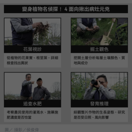
圖／ 攝影／侯俊偉