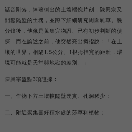
話音剛落，捧著刨出的土壤端倪片刻，陳興宗又
開鑿隔壁的土塊，並蹲下細細研究周圍雜草。幾
分鐘後，他像是蒐集完物證、已有初步判斷的偵
探，而在論述之前，他突然亮出拇指說：「在土
壤的世界，相隔1.5公分、1根拇指寬的距離，環
境可能就是天堂與地獄的差別。」
陳興宗盤點3項證據：
一、作物下方土壤較隔壁硬實、孔洞稀少；
二、附近聚集喜好積水處的莎草科植物；