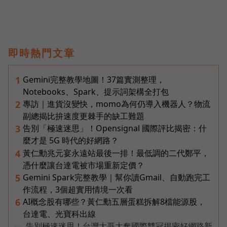
即時熱門文章
Gemini完整教學地圖！37篇實測整理，
1
Notebooks、Spark、提示詞架構全打包
專訪｜進貨沒變快，momo為何仍導入機器人？物流
2
副總揭比拚速度更棘手的缺工難題
告別「極速迷思」！Opensignal 國際評比揭密：什
3
麼才是 5G 時代的好網路？
黃仁勳兆元宴永遠站最後一排！最低調的二代鄭平，
4
憑什麼讓台達電被市場重新定價？
Gemini Spark完整教學｜幫你讀Gmail、自動跑完工
5
作流程，3個超實用情境一次看
AI概念股有哪些？黃仁勳五層蛋糕拆解8檔能源股，
6
台達電、光寶科出線
告別極速迷思！台灣大哥大奪國際雙冠揭密好網路新