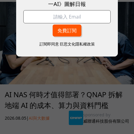
一AI》圖解日報
訂閱即同意
巨思文化隱私權政策
AI NAS 何時才值得部署？QNAP 拆解
地端 AI 的成本、算力與資料門檻
sponsored by
2026.08.05
|
AI與大數據
威聯通科技股份有限公司