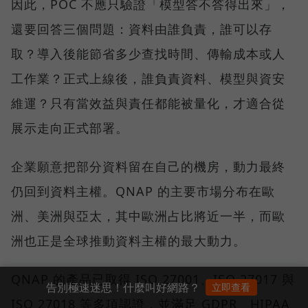
因此，POC 不應只驗證「模型答不答得出來」，
還要回答三個問題：資料由誰負責，誰可以存
取？導入後能節省多少查找時間、傳輸成本或人
工作業？正式上線後，誰負責資料、模型與資安
維運？只有當效益與責任都能被量化，才適合從
展示走向正式部署。
企業願意把部分資料留在自己的機房，動力最終
仍回到資料主權。QNAP 的主要市場分布在歐
洲、美洲與亞太，其中歐洲占比將近一半，而歐
洲也正是全球推動資料主權的最大動力。
QNAP 的產品已取得 ISO 27001、ISO 27017 與
告別極速迷思！什麼叫好網路？
立即查看
ISO 27018 等多項認證，並滿足 GDPR、HIPAA