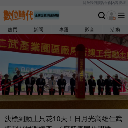
關於我們
廣告合作
內容授權
熱門
新聞
專題
影音
活動
決標到動土只花10天！日月光高雄仁武