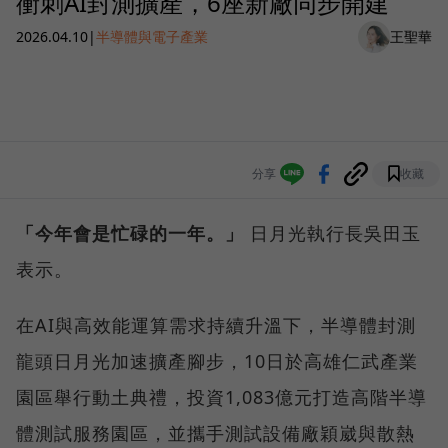
衝刺AI封測擴產，6座新廠同步開建
2026.04.10
|
半導體與電子產業
王聖華
分享
收藏
「今年會是忙碌的一年。」
日月光執行長吳田玉
表示。
在AI與高效能運算需求持續升溫下，半導體封測
龍頭日月光加速擴產腳步，10日於高雄仁武產業
園區舉行動土典禮，投資1,083億元打造高階半導
體測試服務園區，並攜手測試設備廠穎崴與散熱