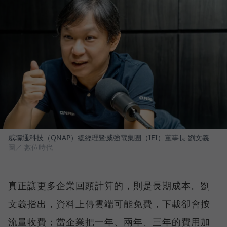
威聯通科技（QNAP）總經理暨威強電集團（IEI）董事長 劉文義
圖／ 數位時代
真正讓更多企業回頭計算的，則是長期成本。劉
文義指出，資料上傳雲端可能免費，下載卻會按
流量收費；當企業把一年、兩年、三年的費用加