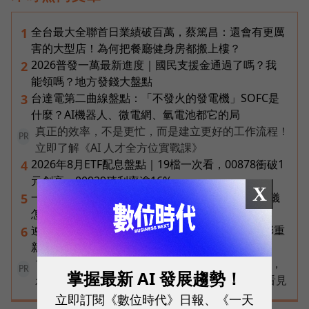
全台最大全聯首日業績破百萬，蔡篤昌：還會有更厲
1
害的大型店！為何把餐廳健身房都搬上樓？
2026普發一萬最新進度｜國民支援金通過了嗎？我
2
能領嗎？地方發錢大盤點
台達電第二曲線盤點：「不發火的發電機」SOFC是
3
什麼？AI機器人、微電網、氫電池都它的局
真正的效率，不是更忙，而是建立更好的工作流程！
PR
立即了解《AI 人才全方位實戰課》
2026年8月ETF配息盤點｜19檔一次看，00878衝破1
4
元創高、00929殖利率逾16%
X
一張遺照「開口」說話，中間有8道關卡！翊嘉禮儀
5
怎麼做出AI告別式，讓逝者最後道別？
連黃仁勳都叫年輕人當水電工！程世嘉：智慧通膨重
6
新定義「有價值的人」到底什麼樣子？
100 MVP 倒數徵件中！創新才是持續成長的動能，
PR
掌握最新 AI 發展趨勢！
永續才能成就傳奇不敗的經典➤讓每一步改變被看見
立即訂閱《數位時代》日報、《一天