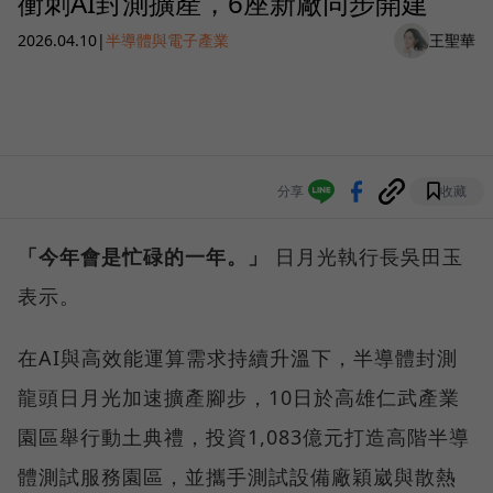
衝刺AI封測擴產，6座新廠同步開建
2026.04.10
|
半導體與電子產業
王聖華
分享
收藏
「今年會是忙碌的一年。」
日月光執行長吳田玉
表示。
在AI與高效能運算需求持續升溫下，半導體封測
龍頭日月光加速擴產腳步，10日於高雄仁武產業
園區舉行動土典禮，投資1,083億元打造高階半導
體測試服務園區，並攜手測試設備廠穎崴與散熱