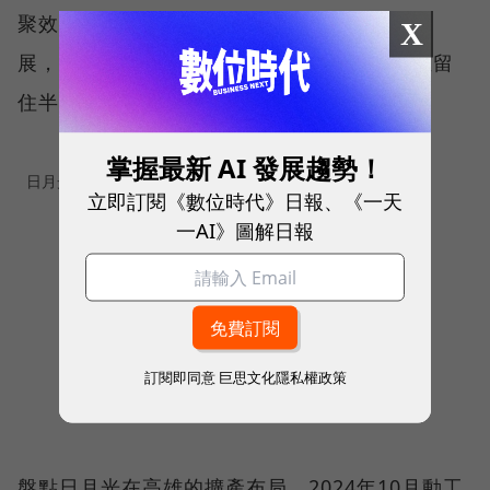
聚效應，讓設備廠、材料廠與測試服務集中發
X
展，不僅有助於縮短供應鏈距離，也能吸引並留
住半導體技術人才。
掌握最新 AI 發展趨勢！
日月光建廠進度
立即訂閱《數位時代》日報、《一天
一AI》圖解日報
訂閱即同意
巨思文化隱私權政策
盤點日月光在高雄的擴產布局，2024年10月動工