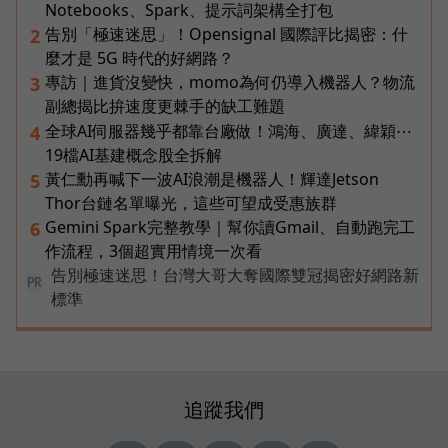
Notebooks、Spark、提示詞架構全打包
告別「極速迷思」！Opensignal 國際評比揭密：什
2
麼才是 5G 時代的好網路？
專訪｜進貨沒變快，momo為何仍導入機器人？物流
3
副總揭比拚速度更棘手的缺工難題
全球AI伺服器幾乎都靠台廠做！鴻海、廣達、緯穎⋯
4
19檔AI基建概念股全拆解
黃仁勳再喊下一波AI浪潮是機器人！輝達Jetson
5
Thor台鏈名單曝光，這些可望成受惠族群
Gemini Spark完整教學｜幫你讀Gmail、自動跑完工
6
作流程，3個超實用情境一次看
告別極速迷思！台灣大哥大奪國際雙冠揭密好網路新
PR
標準
追蹤我們