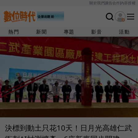
關於我們
廣告合作
內容授權
熱門
新聞
專題
影音
活動
決標到動土只花10天！日月光高雄仁武